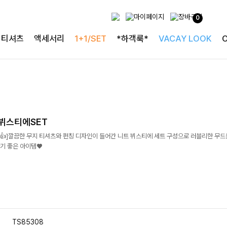
0
티셔츠
액세서리
1+1/SET
*하객룩*
VACAY LOOK
뷔스티에SET
]깔끔한 무지 티셔츠와 펀칭 디자인이 들어간 니트 뷔스티에 세트 구성으로 러블리한 무드
기 좋은 아이템♥
TS85308