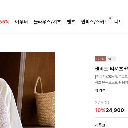
55%
아우터
블라우스/셔츠
팬츠
원피스/스커트
니트
센비드 티셔츠+
[단독으로도셋업으로도
셔츠 단독으로도 활용하
개 리뷰
27,600
10%
24,900
제품코드