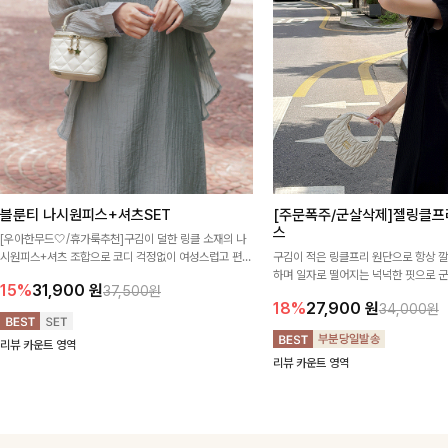
블룬티 나시원피스+셔츠SET
[주문폭주/군살삭제]젤링클프
스
[우아한무드🤍/휴가룩추천]구김이 덜한 링클 소재의 나
시원피스+셔츠 조합으로 코디 걱정없이 여성스럽고 편안
구김이 적은 링클프리 원단으로 항상 
하게 즐길 수 있는 아이템이에요:)
하며 일자로 떨어지는 넉넉한 핏으로 
15%
31,900
원
37,500원
해주는 원피스에요🖤
18%
27,900
원
34,000원
리뷰 카운트 영역
리뷰 카운트 영역