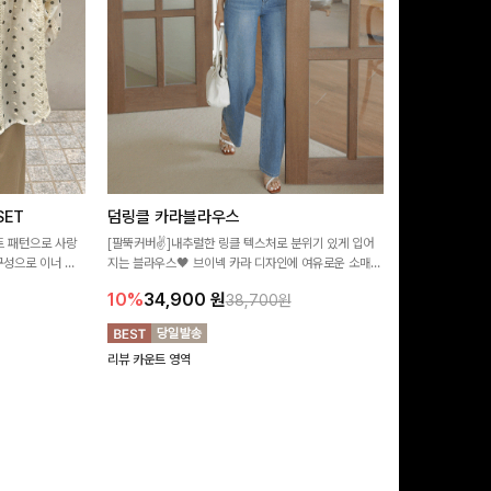
ET
덤링클 카라블라우스
비반드 링클
트 패턴으로 사랑
[팔뚝커버✌]내추럴한 링클 텍스처로 분위기 있게 입어
[구김걱정없는✨/
구성으로 이너 걱
지는 블라우스🖤 브이넥 카라 디자인에 여유로운 소매핏
처가 돋보이는 블
:)
더해져 여리하면서도 시원한 무드로 즐기기 좋아요-
소매 디테일이 
10%
34,900
원
17%
28,9
38,700원
연출해드려요!
리뷰 카운트 영역
리뷰 카운트 영역