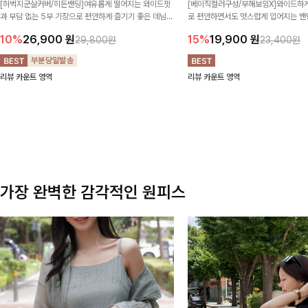
[허벅지군살커버/히든밴딩]여유롭게 떨어지는 와이드핏
[베이직컬러구성/부해보임X]와이드하게
과 부담 없는 5부 기장으로 편안하게 즐기기 좋은 데님
로 편안하면서도 멋스럽게 입어지는 밴딩
팬츠 ✨ 빈티지한 워싱감이 더해져 캐주얼하면서도 트렌
한 포켓 디테일 더해져 데일리룩부터 
10%
26,900
원
15%
19,900
원
29,800원
23,400원
디한 무드로 연출
높게 즐겨지는 아이템!
리뷰 카운트 영역
리뷰 카운트 영역
가장 완벽한 감각적인 원피스