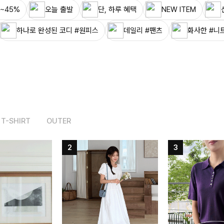
~45%
오늘 출발
단, 하루 혜택
NEW ITEM
하나로 완성된 코디 #원피스
데일리 #팬츠
화사한 #니
T-SHIRT
OUTER