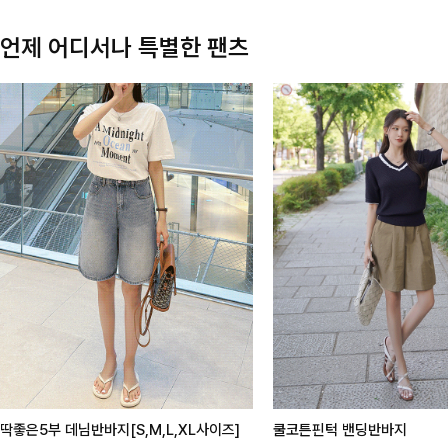
언제 어디서나 특별한 팬츠
딱좋은5부 데님반바지[S,M,L,XL사이즈]
쿨코튼핀턱 밴딩반바지