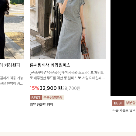
리 카라원피
롬셔링배색 카라원피스
[비율만점/
스
[군살커버💕/주문폭주]배색 카라와 스트라이프 패턴으
깔끔하게 착용 가능
로 캐주얼한 무드를 더한 롱 원피스 🖤 셔링 디테일과 쫀
고급스러운 플라
군살을 완벽히 커버
쫀한 스판 소재로 편안하면서도 여성스럽게 연출돼요
서 세련된 분위기
15%
32,900
원
38,700원
림하게 핏을 조절
12%
32,4
리뷰 카운트 영역
리뷰 카운트 영역