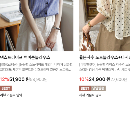
댕스트라이프 백버튼블라우스
율븐자수 도트블라우스+나시S
[활용도좋은✨]은은한 스트라이프 패턴이 더해져 심플한
[아방한핏🤍]은은한 레이스 자수와 도
코디에도 세련된 포인트를 더해드리며 깔끔한 스트라이
스러운 감성 가득 담았으며 나시 세트 
프 디테일로 유행 없이 오래 함께하기 좋은 블라우스예요
정없이 손쉽게 코디 가능한 블라우스에요
12%
51,900
원
10%
24,900
원
58,900원
27,600원
리뷰 카운트 영역
리뷰 카운트 영역