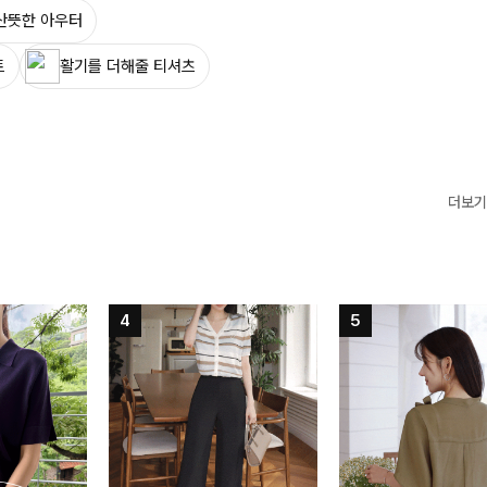
산뜻한 아우터
트
활기를 더해줄 티셔츠
더보기