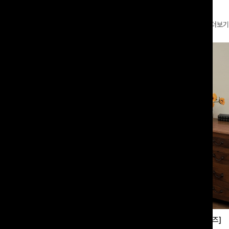
더보기
부츠컷슬랙스[S,M,L사이즈]
쿨링버튼 8부와이드팬츠[FREE,L사이즈]