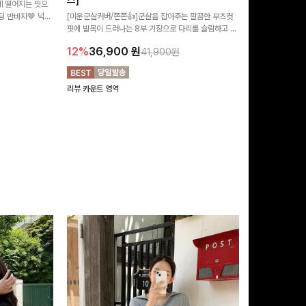
즈]
 떨어지는 핏으
[MADE/후기인
 반바지🤎 넉넉
[미운군살커버/쫀쫀👍]군살을 잡아주는 깔끔한 부츠컷
직하지만 부츠컷으
여행룩까지 활용도
핏에 발목이 드러나는 8부 기장으로 다리를 슬림하고 길
로 하루종일 편안
20%
29,9
어보이게 만들어주며 생지 소재로 멋을 더한 데님팬츠에
12%
36,900
원
41,900원
요~!
리뷰 카운트 영역
리뷰 카운트 영역