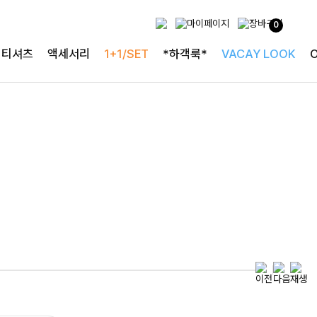
0
특별한 날을 빛내는
티셔츠
액세서리
1+1/SET
*하객룩*
VACAY LOOK
하객룩의 정석
로즐리본 러플블라우스