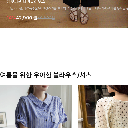
밍팃퍼프 타이블라우스
[고급스러움/하객룩추천💎]여성스러운 브이넥 라인과 타이 디테일이 어우러져 우아한 무드를 
라우스 🤍 여유로운 7부 소매로 편안하게 착용되며 데일리룩부터 출근룩, 하객룩까지 세련된
14%
42,900
원
49,800원
기 좋은 아이템이에요
여름을 위한 우아한 블라우스/셔츠