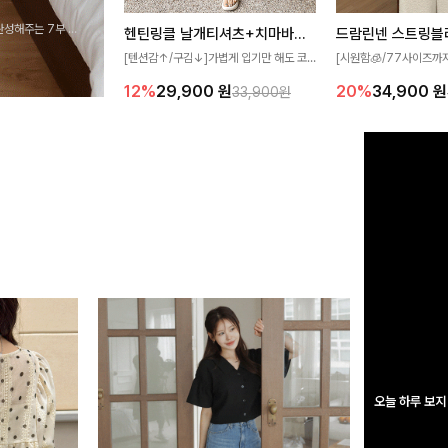
완성해주는 7부 블
헨틴링클 날개티셔츠+치마바지SET
드람린넨 스트링블
 스타일링을 연출하
[텐션감↑/구김↓]가볍게 입기만 해도 코
[시원함🧊/77사이즈까
디가 완성되는 세트 아이템으로, 자연스럽
한 텍스처가 돋보이는 블
12%
29,900
원
20%
34,900
원
33,900원
게 퍼지는 프릴 날개 소매가 우아한 포인트
없는 슬릿 카라 디자인이
를 더해드립니다💕 잔잔한 링클 텍스처 소
원하게 연출해드립니다 
재와 편안한 허리밴딩으로 하루 종일 산뜻
하고 쾌적하게 즐겨보세요!
오늘 하루 보지