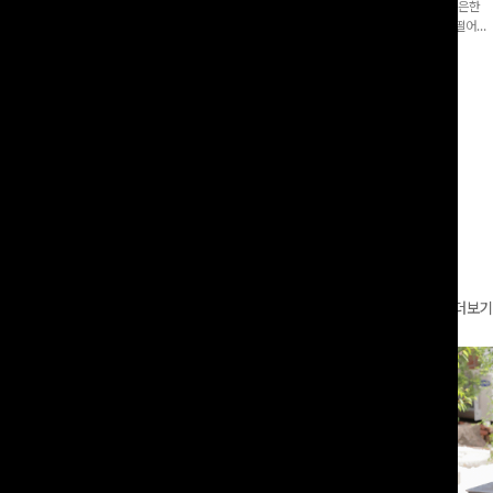
증👍]누구나 갖고 싶어할 슬랙스:)베이
[바스락소재💙/8부기장]사이드 버튼 디테일이 은은한
로 이쁜 핏 연출은 물론,쫀쫀한 스판끼
포인트가 되어주는 와이드 팬츠입니다. 여유롭게 떨어지
하게!
는 실루엣과 가볍게 바스락거리는 소재감으로 시원하고
00
원
14%
42,900
원
37,300원
49,800원
편안하게 즐기기 좋은 아이템-
리뷰 카운트 영역
더보기