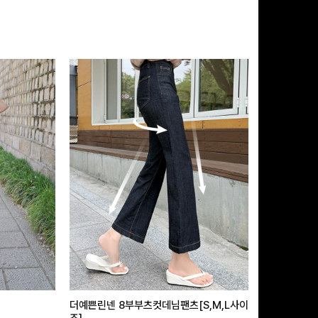
더예쁜린넨 8부부츠컷데님팬츠[S,M,L사이
급속쿨링효과 