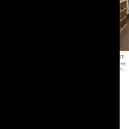
블라우스
제딧레이어드 블라우스+플레어팬츠SET
스퀘어넥]입체감 있는 링클 엠보 텍스
[완성도높은💗]레이어드한 듯 자연스러운 나시와 버튼
라우스- 여유로운 실루엣과 물결 짜임
원피스가 함께 구성된 세트 아이템입니다. 코디 고민 없
더해져 편안하면서도 여성스러운 무드를
이 한 벌만으로도 내추럴하면서 여성스러운 썸머룩 완성!
00
원
12%
43,900
원
34,800원
49,800원
리뷰 카운트 영역