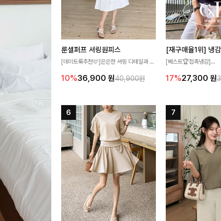
룬셀퍼프 셔링원피스
[데이트룩추천🩷]은은한 셔링 디테일과 퍼
[베스트🏆접촉냉감]
프 소매가 어우러져 사랑스러운 무드를 완
여름에도 무더위 걱정할 
10%
36,900
원
17%
27,300
원
40,900원
성해주는 원피스🤍 허리 스모크 밴딩이 슬
고 가벼운 소재감으로 
림한 실루엣을 연출해주며, 자연스럽게 퍼
즐기실 수 있는 니트랍니
지는 플레어 라인으로 여성스럽고 편안하게
즐기기 좋아요