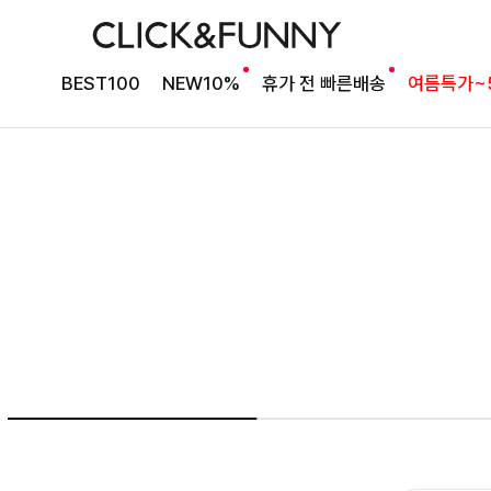
여름의 끝을 완성할
BEST100
NEW10%
휴가 전 빠른배송
여름특가~
감각적인 원피스
셀퍼프 셔링원피스