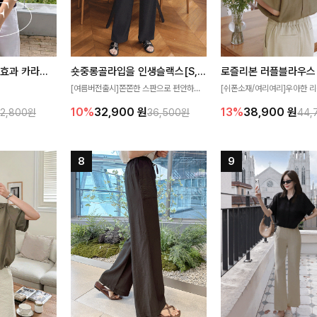
[재구매율1위] 냉감효과 카라니트
숏중롱골라입을 인생슬랙스[S,M,L,XL사이즈]
로즐리본 러플블라우스
[여름버전출시]쫀쫀한 스판으로 편안하게
[쉬폰소재/여리여리]우아한 리
필요가 없어요!얇
착용되어 누구나 입기 좋은 데일리 슬랙스!
연스럽게 흐르는 러플 디테일
10%
32,900
원
13%
38,900
원
32,800원
36,500원
44,
여름에도 시원하게
숏·기본·롱 기장과 와이드·부츠컷 핏까지 취
분위기를 더해주는 블라우스 
다
향에 맞게 선택할 수 있어 더욱 만족스러워
한 소재감과 여유롭게 떨어지
요
얼굴까지 화사해 보이며 세련
좋아요