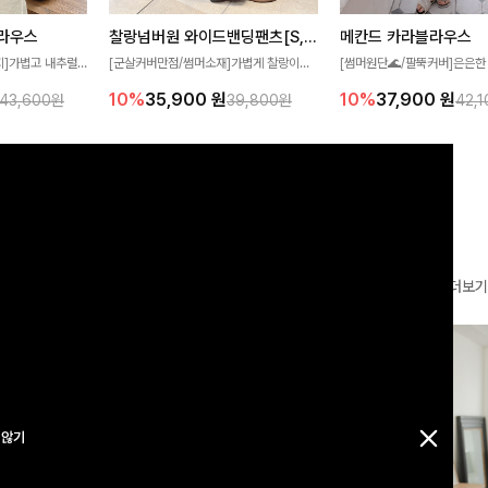
찰랑넘버원 와이드밴딩팬츠[S,M,L사이즈]
메칸드 카라블라우스
라우스
[군살커버만점/썸머소재]가볍게 찰랑이는
[썸머원단🌊/팔뚝커버]은은한
지]가볍고 내추럴
원단과 여유로운 와이드 핏으로 하루 종일
와 여유로운 실루엣이 만나 
라우스로, 답답함
10%
35,900
원
10%
37,900
원
39,800원
42,
43,600원
편안하게 착용하실 수 있는 팬츠입니다 🖤
세련된 무드를 연출해주는 블
 얼굴선을 더욱 시
✨ 허리 전체 밴딩과 스트링 디테일로 안정
리룩부터 출근룩까지 다양하게
🌿
감 있는 착용감을 더해드려요!
은 베이직한 디자인!
더보기
 않기