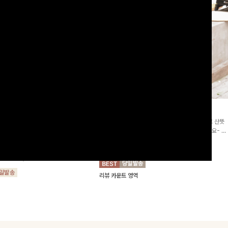
2차리오더]뮨스트링 플라워원피
딘젤퍼프 스트라이프원피스
[청순무드/체형커버]꾸안꾸 무드의 정석🤍 가볍고 산뜻
워 패턴과 랩 디자인으로 여성스러우면
한 착용감으로 여름 내내 손이 자주 가는 원피스예요- 은
를 더해주며 스트링이 내장되어있어 슬
은한 스트라이프 패턴과 여유로운 핏이 만나 편안함은 물
10%
64,900
원
72,100원
할 수 있어요🤍
론, 고급스러운 분위기까지 더해드립니다
00
원
36,800원
리뷰 카운트 영역