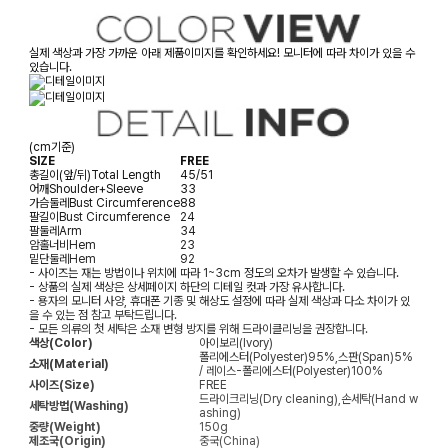
실제 색상과 가장 가까운 아래 제품이미지를 확인하세요! 모니터에 따라 차이가 있을 수
있습니다.
(cm기준)
SIZE
FREE
총길이(앞/뒤)
Total Length
45/51
어깨
Shoulder+Sleeve
33
가슴둘레
Bust Circumference
88
팔길이
Bust Circumference
24
팔둘레
Arm
34
암홀너비
Hem
23
밑단둘레
Hem
92
- 사이즈는 재는 방법이나 위치에 따라 1~3cm 정도의 오차가 발생할 수 있습니다.
- 상품의 실제 색상은 상세페이지 하단의 디테일 컷과 가장 유사합니다.
- 용자의 모니터 사양, 휴대폰 기종 및 해상도 설정에 따라 실제 색상과 다소 차이가 있
을 수 있는 점 참고 부탁드립니다.
- 모든 의류의 첫 세탁은 소재 변형 방지를 위해 드라이클리닝을 권장합니다.
색상(Color)
아이보리(Ivory)
폴리에스터(Polyester)95%,스판(Span)5%
소재(Material)
/ 레이스-폴리에스터(Polyester)100%
사이즈(Size)
FREE
드라이크리닝(Dry cleaning),손세탁(Hand w
세탁방법(Washing)
ashing)
중량(Weight)
150g
제조국(Origin)
중국(China)