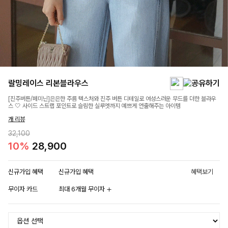
랄밍레이스 리본블라우스
[진주버튼/페미닌]은은한 주름 텍스처와 진주 버튼 디테일로 여성스러운 무드를 더한 블라우
스 🤍 사이드 스트랩 포인트로 슬림한 실루엣까지 예쁘게 연출해주는 아이템
개 리뷰
32,100
10%
28,900
신규가입 혜택
신규가입 혜택
혜택보기
무이자 카드
최대 6개월 무이자