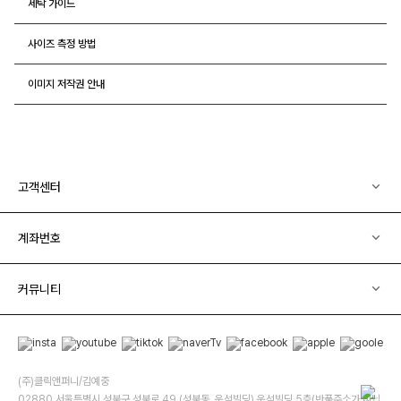
세탁 가이드
사이즈 측정 방법
이미지 저작권 안내
고객센터
계좌번호
커뮤니티
(주)클릭앤퍼니/김예중
02880 서울특별시 성북구 성북로 49 (성북동, 운석빌딩) 운석빌딩 5층(반품주소가 아닙