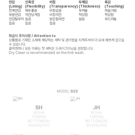
안감
신축성
비침
두께감
촉감
(Lining)
(Flexibility)
(Transparency)
(Thickness)
(Touching)
전체안감
매우좋음
비침있음
두꺼움
까슬거림
부분안감
약간당겨짐
비침약간
적당함
적당함
안감탈부착
없음
밝은칼라만
얇음
부드러움
없음
없음
없음
취급시 주의사항 / Attention to
상품별로 기재된 소재에 해당하는 세탁 및 관리법을 지켜주셔야 더 오래 예쁘게 입으실
수 있습니다.
클릭앤퍼니 모든 의류는 첫 세탁은 드라이크리닝을 권장합니다.
Dry Clean is recommended on the first wash.
MODEL
SIZE
SH
JH
163cm
167cm
TOP(55)
TOP(55)
BOTTOM(26)
BOTTOM(26)
SHOES(240)
SHOES(240)