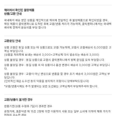
해외에서 확인된 불량제품
반품/교환 안내
국내에서 배송 받은 상품을 개인적으로 해외에 전달하신 후 불량제품으로 확인되었을 경우,
해당 제품이 클릭앤퍼니로 도착된 후에 교환/반품 처리가 가능하며, 클릭앤퍼니에서는 국내택
배비에 한해서 운송비를 부담 합니다
교환운임 안내
상품 교환은 동일 상품 또는 타 상품으로도 교환 가능하며, 교환시 교환배송비 6,000원은 고
객님 부담입니다.
(상품을 저희쪽에 보내는 배송비 3,000+고객님께 다시 발송되는 배송비 3,000)
상품 불량일 경우 : 동일 상품으로 교환시 클릭앤퍼니에서 왕복 운임을 모두 부담합니다.
상품 불량일 경우 : 동일 상품 외 타 상품이나 옵션 변경시 배송비 3,000원 고객님 부담입니
다.
상품 불량일 경우 : 교환이 아닌 변심으로 반품을 할 경우 초기 배송비 3,000원은 고객님 부
담입니다.
(인위적인 훼손 & 수선 등의 악용을 방지하기 위함이니 양해부탁드립니다)
*교환/반품시에도 추가 발생되는 모든 도선료는 고객님께서 부담해주셔야 합니다.
교환/반품이 불가한 경우
반품기한(상품 수령후 7일)이 경과한 경우
공정거래, 표준약관 제 15조 2항에 의한 이용자의 사용 또는 일부 소비에 의하여 재화 가치가
현저히 감소한 경우