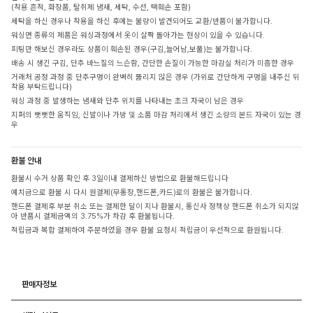
(착용 흔적, 화장품, 탈취제 냄새, 세탁, 수선, 택훼손 포함)
세탁을 하신 경우나 착용을 하신 후에는 불량이 발견되어도 교환/반품이 불가합니다.
워싱면 종류의 제품은 워싱과정에서 옷이 살짝 돌아가는 현상이 있을 수 있습니다.
피팅만 해보신 경우라도 상품이 훼손된 경우(구김,늘어남,보풀)는 불가합니다.
배송 시 생긴 구김, 단추 바느질의 느슨함, 간단한 손질이 가능한 마감실 처리가 미흡한 경우
거래처 공정 과정 중 단추구멍이 완벽히 뚫리지 않은 경우 (가위로 간단하게 구멍을 내주신 뒤
착용 부탁드립니다)
워싱 과정 중 발생하는 냄새와 단추 위치를 나타내는 초크 자국이 남은 경우
지퍼의 뻣뻣한 움직임, 신발이나 가방 및 소품 마감 처리에서 생긴 소량의 본드 자국이 있는 경
우
환불 안내
환불시 수거 상품 확인 후 3일이내 결제하신 방법으로 환불해드립니다
예치금으로 환불 시 다시 원결제(무통장,핸드폰,카드)로의 환불은 불가합니다.
핸드폰 결제후 부분 취소 또는 결제한 달이 지나 환불시, 통신사 정책상 핸드폰 취소가 되지않
아 반품시 결제금액의 3.75%가 차감 후 환불됩니다.
적립금과 복합 결제하여 주문하였을 경우 환불 요청시 적립금이 우선적으로 환원됩니다.
판매자정보