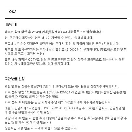
Q&A
배송안내
배송은 입금 확인 후 2~3일 이내(주말제외) CJ 대한통운으로 발송됩니다.
단, 주문량이 폭주하는 경우 배송이 지연될 수 있으니 양해바랍니다.
무료배송은 순수 결제금액 6만원 이상 구매시(할인 및 적립금 제외한 금액) 적용됩니다.
제주도 및 도서산간지역은 추가배송비(도선료) 3,000원이 부과됩니다. (무료배송,교환/반품
시에도 도선료는 고객님 부담)
모든 배송 과정은 CCTV로 촬영 후 출고 진행되고 있어 상품을 고의적으로 훼손하시는 경우
확인이 가능하며 교환/반품 처리 절대 불가합니다.
교환/반품 신청
교환/반품은 상품수령일부터 7일 이내 고객센터 또는 게시판으로 신청해주셔야 합니다.
회수 접수 방법 : CJ대한통운택배(1588-1255)ARS 연결 후 1번 ▷ 1번 ▷ 받으신 운송장 번
호 등록 ▷ 착불로 선택 ▷ 회수접수 완료
회수 접수 후 대한통운 담당 기사가 주말 제외 1-2일 이내에 회수지로 방문합니다.
배송비 입금계좌 : 국민은행 512637-01-001048 / 예금주 : (주)클릭앤퍼니 (입금자명 옆
에 휴대폰 뒷번호 4자리 기재 요청)
대량 구매 후 반품 시 반품 수거 비용이 1만원 이상 추가 부과될 수 있습니다. (30만원 이상 주
문건/상품 개수 70% 이상 반품 시)
상습적인 대량 반품 시 구매에 제한이 있을 수 있습니다.