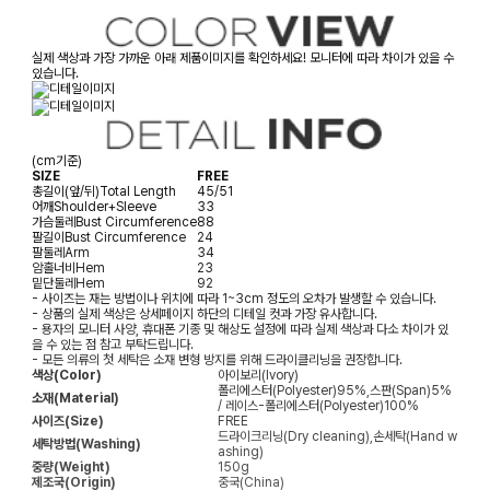
실제 색상과 가장 가까운 아래 제품이미지를 확인하세요! 모니터에 따라 차이가 있을 수
있습니다.
(cm기준)
SIZE
FREE
총길이(앞/뒤)
Total Length
45/51
어깨
Shoulder+Sleeve
33
가슴둘레
Bust Circumference
88
팔길이
Bust Circumference
24
팔둘레
Arm
34
암홀너비
Hem
23
밑단둘레
Hem
92
- 사이즈는 재는 방법이나 위치에 따라 1~3cm 정도의 오차가 발생할 수 있습니다.
- 상품의 실제 색상은 상세페이지 하단의 디테일 컷과 가장 유사합니다.
- 용자의 모니터 사양, 휴대폰 기종 및 해상도 설정에 따라 실제 색상과 다소 차이가 있
을 수 있는 점 참고 부탁드립니다.
- 모든 의류의 첫 세탁은 소재 변형 방지를 위해 드라이클리닝을 권장합니다.
색상(Color)
아이보리(Ivory)
폴리에스터(Polyester)95%,스판(Span)5%
소재(Material)
/ 레이스-폴리에스터(Polyester)100%
사이즈(Size)
FREE
드라이크리닝(Dry cleaning),손세탁(Hand w
세탁방법(Washing)
ashing)
중량(Weight)
150g
제조국(Origin)
중국(China)