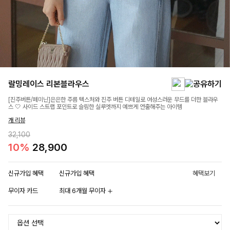
랄밍레이스 리본블라우스
[진주버튼/페미닌]은은한 주름 텍스처와 진주 버튼 디테일로 여성스러운 무드를 더한 블라우
스 🤍 사이드 스트랩 포인트로 슬림한 실루엣까지 예쁘게 연출해주는 아이템
개 리뷰
32,100
10%
28,900
신규가입 혜택
신규가입 혜택
혜택보기
무이자 카드
최대 6개월 무이자