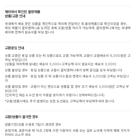
해외에서 확인된 불량제품
반품/교환 안내
국내에서 배송 받은 상품을 개인적으로 해외에 전달하신 후 불량제품으로 확인되었을 경우,
해당 제품이 클릭앤퍼니로 도착된 후에 교환/반품 처리가 가능하며, 클릭앤퍼니에서는 국내택
배비에 한해서 운송비를 부담 합니다
교환운임 안내
상품 교환은 동일 상품 또는 타 상품으로도 교환 가능하며, 교환시 교환배송비 6,000원은 고
객님 부담입니다.
(상품을 저희쪽에 보내는 배송비 3,000+고객님께 다시 발송되는 배송비 3,000)
상품 불량일 경우 : 동일 상품으로 교환시 클릭앤퍼니에서 왕복 운임을 모두 부담합니다.
상품 불량일 경우 : 동일 상품 외 타 상품이나 옵션 변경시 배송비 3,000원 고객님 부담입니
다.
상품 불량일 경우 : 교환이 아닌 변심으로 반품을 할 경우 초기 배송비 3,000원은 고객님 부
담입니다.
(인위적인 훼손 & 수선 등의 악용을 방지하기 위함이니 양해부탁드립니다)
*교환/반품시에도 추가 발생되는 모든 도선료는 고객님께서 부담해주셔야 합니다.
교환/반품이 불가한 경우
반품기한(상품 수령후 7일)이 경과한 경우
공정거래, 표준약관 제 15조 2항에 의한 이용자의 사용 또는 일부 소비에 의하여 재화 가치가
현저히 감소한 경우