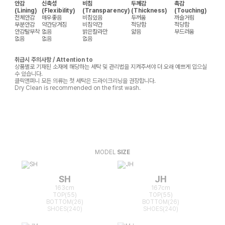
안감
신축성
비침
두께감
촉감
(Lining)
(Flexibility)
(Transparency)
(Thickness)
(Touching)
전체안감
매우좋음
비침있음
두꺼움
까슬거림
부분안감
약간당겨짐
비침약간
적당함
적당함
안감탈부착
없음
밝은칼라만
얇음
부드러움
없음
없음
없음
취급시 주의사항 / Attention to
상품별로 기재된 소재에 해당하는 세탁 및 관리법을 지켜주셔야 더 오래 예쁘게 입으실
수 있습니다.
클릭앤퍼니 모든 의류는 첫 세탁은 드라이크리닝을 권장합니다.
Dry Clean is recommended on the first wash.
MODEL
SIZE
SH
JH
163cm
167cm
TOP(55)
TOP(55)
BOTTOM(26)
BOTTOM(26)
SHOES(240)
SHOES(240)