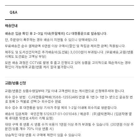
Q&A
배송안내
배송은 입금 확인 후 2~3일 이내(주말제외) CJ 대한통운으로 발송됩니다.
단, 주문량이 폭주하는 경우 배송이 지연될 수 있으니 양해바랍니다.
무료배송은 순수 결제금액 6만원 이상 구매시(할인 및 적립금 제외한 금액) 적용됩니다.
제주도 및 도서산간지역은 추가배송비(도선료) 3,000원이 부과됩니다. (무료배송,교환/반품
시에도 도선료는 고객님 부담)
모든 배송 과정은 CCTV로 촬영 후 출고 진행되고 있어 상품을 고의적으로 훼손하시는 경우
확인이 가능하며 교환/반품 처리 절대 불가합니다.
교환/반품 신청
교환/반품은 상품수령일부터 7일 이내 고객센터 또는 게시판으로 신청해주셔야 합니다.
회수 접수 방법 : CJ대한통운택배(1588-1255)ARS 연결 후 1번 ▷ 1번 ▷ 받으신 운송장 번
호 등록 ▷ 착불로 선택 ▷ 회수접수 완료
회수 접수 후 대한통운 담당 기사가 주말 제외 1-2일 이내에 회수지로 방문합니다.
배송비 입금계좌 : 국민은행 512637-01-001048 / 예금주 : (주)클릭앤퍼니 (입금자명 옆
에 휴대폰 뒷번호 4자리 기재 요청)
대량 구매 후 반품 시 반품 수거 비용이 1만원 이상 추가 부과될 수 있습니다. (30만원 이상 주
문건/상품 개수 70% 이상 반품 시)
상습적인 대량 반품 시 구매에 제한이 있을 수 있습니다.