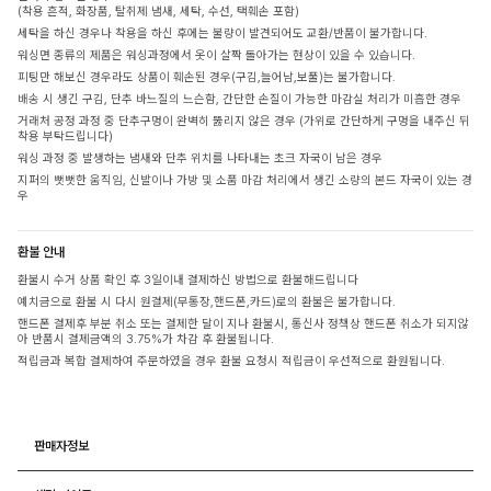
(착용 흔적, 화장품, 탈취제 냄새, 세탁, 수선, 택훼손 포함)
세탁을 하신 경우나 착용을 하신 후에는 불량이 발견되어도 교환/반품이 불가합니다.
워싱면 종류의 제품은 워싱과정에서 옷이 살짝 돌아가는 현상이 있을 수 있습니다.
피팅만 해보신 경우라도 상품이 훼손된 경우(구김,늘어남,보풀)는 불가합니다.
배송 시 생긴 구김, 단추 바느질의 느슨함, 간단한 손질이 가능한 마감실 처리가 미흡한 경우
거래처 공정 과정 중 단추구멍이 완벽히 뚫리지 않은 경우 (가위로 간단하게 구멍을 내주신 뒤
착용 부탁드립니다)
워싱 과정 중 발생하는 냄새와 단추 위치를 나타내는 초크 자국이 남은 경우
지퍼의 뻣뻣한 움직임, 신발이나 가방 및 소품 마감 처리에서 생긴 소량의 본드 자국이 있는 경
우
환불 안내
환불시 수거 상품 확인 후 3일이내 결제하신 방법으로 환불해드립니다
예치금으로 환불 시 다시 원결제(무통장,핸드폰,카드)로의 환불은 불가합니다.
핸드폰 결제후 부분 취소 또는 결제한 달이 지나 환불시, 통신사 정책상 핸드폰 취소가 되지않
아 반품시 결제금액의 3.75%가 차감 후 환불됩니다.
적립금과 복합 결제하여 주문하였을 경우 환불 요청시 적립금이 우선적으로 환원됩니다.
판매자정보