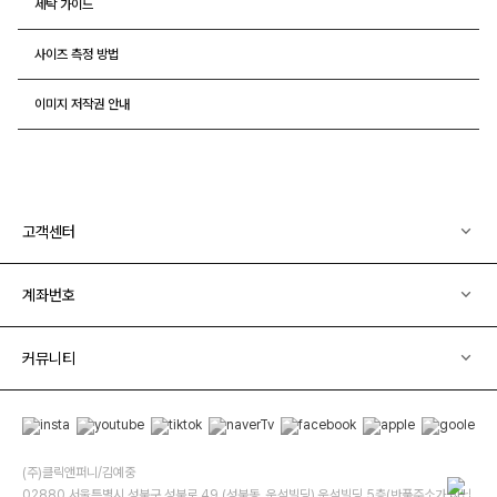
세탁 가이드
사이즈 측정 방법
이미지 저작권 안내
고객센터
계좌번호
커뮤니티
(주)클릭앤퍼니/김예중
02880 서울특별시 성북구 성북로 49 (성북동, 운석빌딩) 운석빌딩 5층(반품주소가 아닙