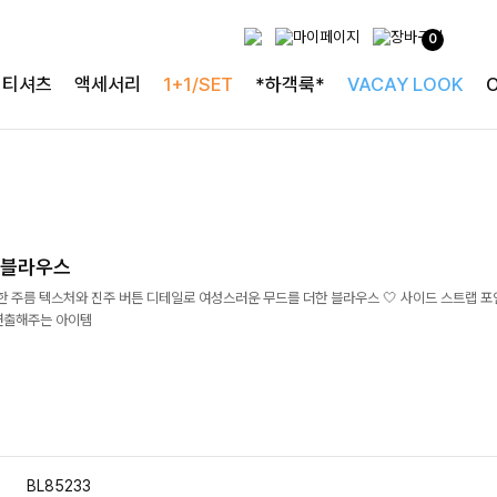
0
티셔츠
액세서리
1+1/SET
*하객룩*
VACAY LOOK
본블라우스
한 주름 텍스처와 진주 버튼 디테일로 여성스러운 무드를 더한 블라우스 🤍 사이드 스트랩 
연출해주는 아이템
BL85233