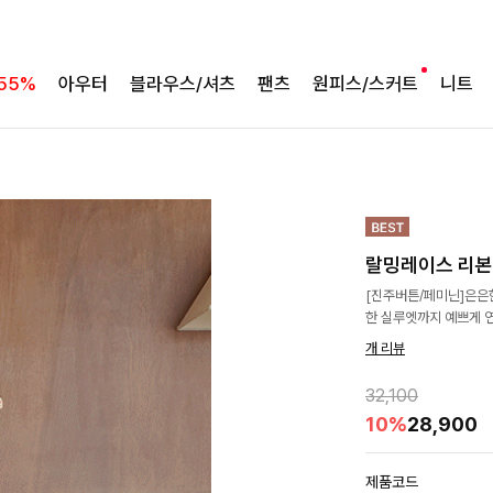
55%
아우터
블라우스/셔츠
팬츠
원피스/스커트
니트
랄밍레이스 리
[진주버튼/페미닌]은은
한 실루엣까지 예쁘게 
개 리뷰
32,100
10%
28,900
제품코드