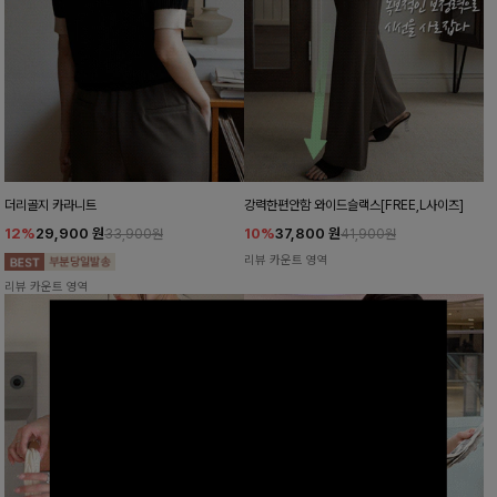
더리골지 카라니트
강력한편안함 와이드슬랙스[FREE,L사이즈]
12%
29,900
원
10%
37,800
원
33,900원
41,900원
리뷰 카운트 영역
리뷰 카운트 영역