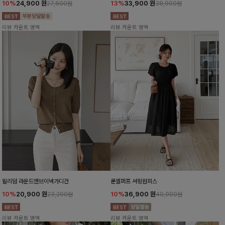
10%
24,900
원
13%
33,900
원
27,600원
38,900원
리뷰 카운트 영역
리뷰 카운트 영역
윌리덤 라운드앤브이넥가디건
룬셀퍼프 셔링원피스
10%
20,900
원
10%
36,900
원
23,200원
40,900원
리뷰 카운트 영역
리뷰 카운트 영역