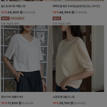
월스트라이프 버튼니트
퍼펙트절개핏 6부데님반바지[S,M,L사이즈]
12%
29,900
원
14%
48,900
원
33,900원
56,800원
리뷰 카운트 영역
리뷰 카운트 영역
콘브이넥 라벨티셔츠
소프트해 라운드니트
10%
17,900
원
10%
26,100
원
19,800원
28,900원