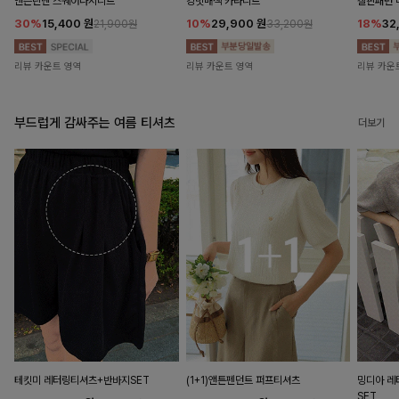
앤즌린넨 스퀘어나시니트
킹밋배색 카라니트
캘핀패턴 
30%
15,400
원
10%
29,900
원
18%
32
21,900원
33,200원
리뷰 카운트 영역
리뷰 카운트 영역
리뷰 카운
부드럽게 감싸주는 여름 티셔츠
더보기
테킷미 레터링티셔츠+반바지SET
(1+1)앤튼펜던트 퍼프티셔츠
밍디아 
SET