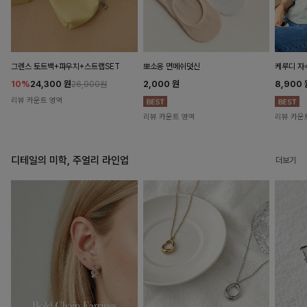
뽀소옹 면메쉬덧신
그렌스 토트백+파우치+스트랩SET
케루디 자
2,000
원
10%
24,300
원
8,900
26,900원
리뷰 카운트 영역
리뷰 카운트 영역
리뷰 카운
디테일의 미학, 주얼리 라인업
더보기