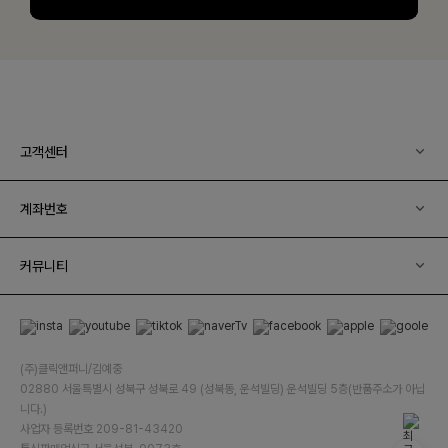
고객센터
계좌번호
커뮤니티
(주)클릭앤퍼니/김예중
02880 서울특별시 성북구 성북로 49 (성북동, 운석빌딩) 운석빌딩 5층(반품주소가 아닙
니다.)
사업자 등록번호 209-81-43420