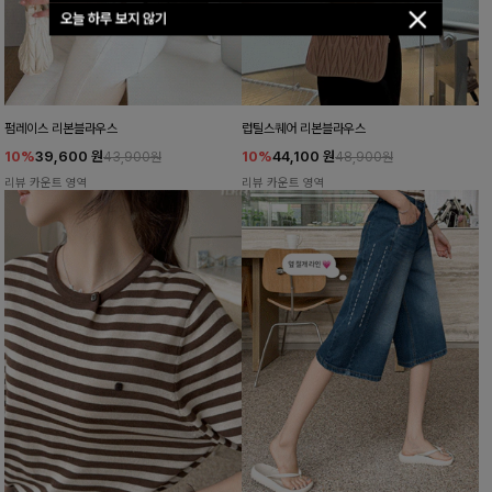
오늘 하루 보지 않기
펌레이스 리본블라우스
럽틸스퀘어 리본블라우스
10%
39,600
원
10%
44,100
원
43,900원
48,900원
리뷰 카운트 영역
리뷰 카운트 영역