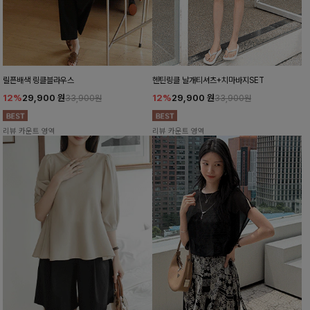
릴픈배색 링클블라우스
헨틴링클 날개티셔츠+치마바지SET
12%
29,900
원
12%
29,900
원
33,900원
33,900원
리뷰 카운트 영역
리뷰 카운트 영역