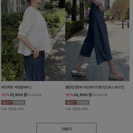
레킷퍼프 셔링블라우스
쿨한린넨8부 커브와이드팬츠[S,M,L사이즈]
10%
15,900
원
10%
35,900
원
17,600원
39,800원
리뷰 카운트 영역
리뷰 카운트 영역
더보기