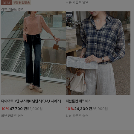
리뷰 카운트 영역
리뷰 카운트 영역
다이어트그만 부츠컷데님팬츠[S,M,L사이즈]
티븐롤업 체크셔츠
10%
47,700
원
10%
24,300
원
52,900원
26,900원
리뷰 카운트 영역
리뷰 카운트 영역