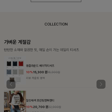
COLLECTION
가장 쉬운 코디
특별한 날부터 일상까지 함께하는 룩
쥬빌스트링 포켓원피스
17%
48,900
원
58,900원
리뷰 카운트 영역
블룬티 나시원피스+셔츠SET
15%
31,900
원
37,500원