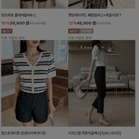
밍킷퍼프 플레어블라우스
캣밍레이어드 패턴원피스+목걸이SET
10%
39,600
원
12%
45,900
원
43,900원
52,100원
리뷰 카운트 영역
리뷰 카운트 영역
함스트라이프 린넨브이넥가디건
이지스판 카프리슬랙스[S,M,L사이즈]