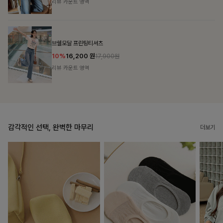
리뷰 카운트 영역
캣시어서커 버튼카라원피스+벨트SET
16%
79,900
원
95,100원
리뷰 카운트 영역
감각적인 선택, 완벽한 마무리
더보기