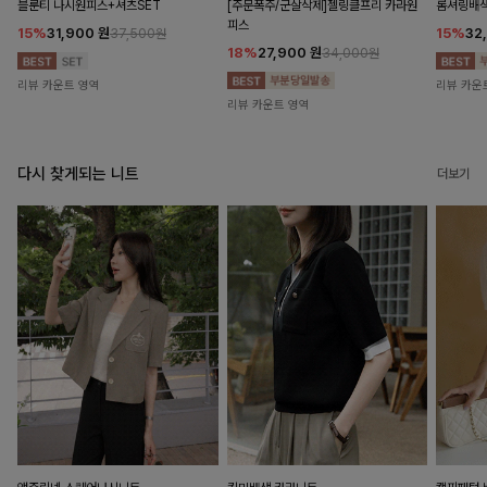
블룬티 나시원피스+셔츠SET
[주문폭주/군살삭제]젤링클프리 카라원
롬셔링배
피스
15%
31,900
원
15%
32
37,500원
18%
27,900
원
34,000원
리뷰 카운트 영역
리뷰 카운
리뷰 카운트 영역
다시 찾게되는 니트
더보기