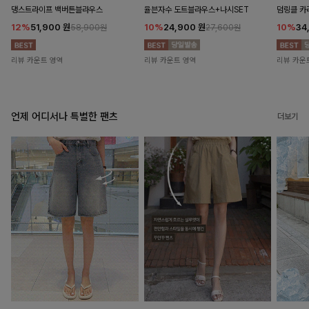
댕스트라이프 백버튼블라우스
율븐자수 도트블라우스+나시SET
덤링클 카
12%
51,900
원
10%
24,900
원
10%
34
58,900원
27,600원
리뷰 카운트 영역
리뷰 카운트 영역
리뷰 카운
언제 어디서나 특별한 팬츠
더보기