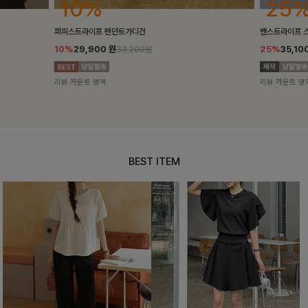
25%
10%
밴스트라이프 스트링원피스
[5천장돌파/C
25%
35,100
원
10%
34,90
46,800원
리뷰 카운트 영역
리뷰 카운트 영
BEST ITEM