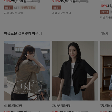
18%
29,900
원
28%
35,900
원
36,400원
49,800원
10%
34
리뷰 카운트 영역
리뷰 카운트 영역
리뷰 카운
여유로운 실루엣의 아우터
더보기
래나드 더블자켓
자빈닛 싱글자켓
캣민더블 