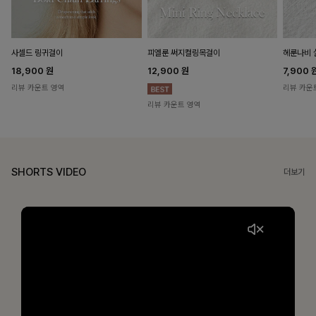
헤룬나비 
사셀드 링귀걸이
피엘룬 써지컬링목걸이
7,900
18,900
원
12,900
원
리뷰 카운
리뷰 카운트 영역
리뷰 카운트 영역
SHORTS VIDEO
더보기