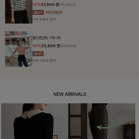
10%
31,900
원
35,400원
리뷰 카운트 영역
셀드펜던트 7부니트
10%
25,800
원
28,600원
리뷰 카운트 영역
NEW ARRIVALS