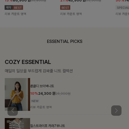
13%
86,900
원
21%
43,900
원
30%
7
99,800원
55,500원
리뷰 카운트 영역
리뷰 카운트 영역
리뷰 카운
ESSENTIAL PICKS
COZY ESSENTIAL
매일의 일상을 부드럽게 감싸줄 니트 컬렉션
론클디 브이넥니트
10%
24,300
원
26,900원
리뷰 카운트 영역
칠스트라이프 카라7부니트