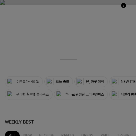
0
03
33
여름특가~45%
오늘 출발
단, 하루 혜택
NEW IT
우아한 실루엣 블라우스
하나로 완성된 코디 #원피스
데일리 #
WEEKLY BEST
NEW
BLOUSE
PANTS
DRESS
KNIT
T-SHIRT
ALL