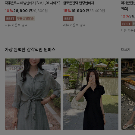
딱좋은5부 데님반바지[S,M,L,XL사이즈]
쿨코튼핀턱 밴딩반바지
더예쁜린넨
이즈]
10%
26,900
원
15%
19,900
원
29,800원
23,400원
12%
36
리뷰 카운트 영역
리뷰 카운트 영역
리뷰 카운
가장 완벽한 감각적인 원피스
더보기