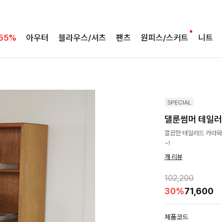
55%
아우터
블라우스/셔츠
팬츠
원피스/스커트
니트
댈룬썸머 테일
깔끔한 테일러드 카라와
~!
개 리뷰
102,200
30%
71,600
제품코드