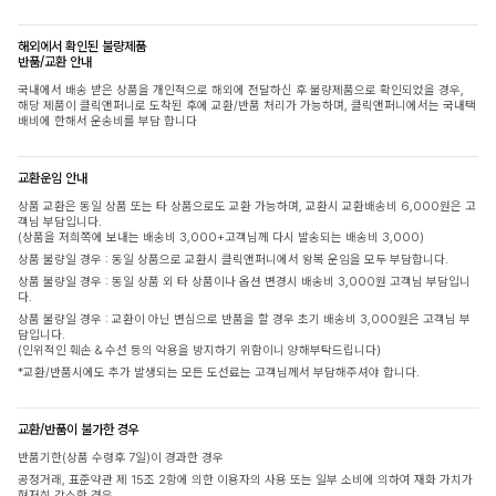
해외에서 확인된 불량제품
반품/교환 안내
국내에서 배송 받은 상품을 개인적으로 해외에 전달하신 후 불량제품으로 확인되었을 경우,
해당 제품이 클릭앤퍼니로 도착된 후에 교환/반품 처리가 가능하며, 클릭앤퍼니에서는 국내택
배비에 한해서 운송비를 부담 합니다
교환운임 안내
상품 교환은 동일 상품 또는 타 상품으로도 교환 가능하며, 교환시 교환배송비 6,000원은 고
객님 부담입니다.
(상품을 저희쪽에 보내는 배송비 3,000+고객님께 다시 발송되는 배송비 3,000)
상품 불량일 경우 : 동일 상품으로 교환시 클릭앤퍼니에서 왕복 운임을 모두 부담합니다.
상품 불량일 경우 : 동일 상품 외 타 상품이나 옵션 변경시 배송비 3,000원 고객님 부담입니
다.
상품 불량일 경우 : 교환이 아닌 변심으로 반품을 할 경우 초기 배송비 3,000원은 고객님 부
담입니다.
(인위적인 훼손 & 수선 등의 악용을 방지하기 위함이니 양해부탁드립니다)
*교환/반품시에도 추가 발생되는 모든 도선료는 고객님께서 부담해주셔야 합니다.
교환/반품이 불가한 경우
반품기한(상품 수령후 7일)이 경과한 경우
공정거래, 표준약관 제 15조 2항에 의한 이용자의 사용 또는 일부 소비에 의하여 재화 가치가
현저히 감소한 경우