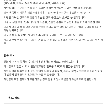
(착용 흔적, 화장품, 탈취제 냄새, 세탁, 수선, 택훼손 포함)
세탁을 하신 경우나 착용을 하신 후에는 불량이 발견되어도 교환/반품이 불가합니다.
워싱면 종류의 제품은 워싱과정에서 옷이 살짝 돌아가는 현상이 있을 수 있습니다.
피팅만 해보신 경우라도 상품이 훼손된 경우(구김,늘어남,보풀)는 불가합니다.
배송 시 생긴 구김, 단추 바느질의 느슨함, 간단한 손질이 가능한 마감실 처리가 미흡한 경우
거래처 공정 과정 중 단추구멍이 완벽히 뚫리지 않은 경우 (가위로 간단하게 구멍을 내주신 뒤
착용 부탁드립니다)
워싱 과정 중 발생하는 냄새와 단추 위치를 나타내는 초크 자국이 남은 경우
지퍼의 뻣뻣한 움직임, 신발이나 가방 및 소품 마감 처리에서 생긴 소량의 본드 자국이 있는 경
우
환불 안내
환불시 수거 상품 확인 후 3일이내 결제하신 방법으로 환불해드립니다
예치금으로 환불 시 다시 원결제(무통장,핸드폰,카드)로의 환불은 불가합니다.
핸드폰 결제후 부분 취소 또는 결제한 달이 지나 환불시, 통신사 정책상 핸드폰 취소가 되지않
아 반품시 결제금액의 3.75%가 차감 후 환불됩니다.
적립금과 복합 결제하여 주문하였을 경우 환불 요청시 적립금이 우선적으로 환원됩니다.
판매자정보