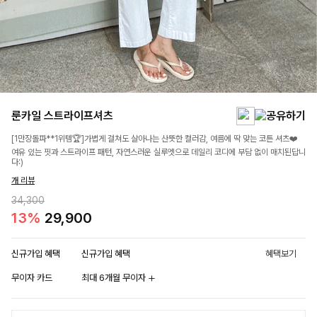
룬카일 스트라이프셔츠
[1만장돌파**1위템🏆]가볍게 걸쳐도 살아나는 산뜻한 컬러감, 여름에 딱 맞는 코튼 셔츠❤️
여유 있는 핏과 스트라이프 패턴, 자연스러운 실루엣으로 데일리 코디에 부담 없이 매치된답니
다:)
개 리뷰
34,300
13%
29,900
신규가입 혜택
신규가입 혜택
혜택보기
무이자 카드
최대 6개월 무이자