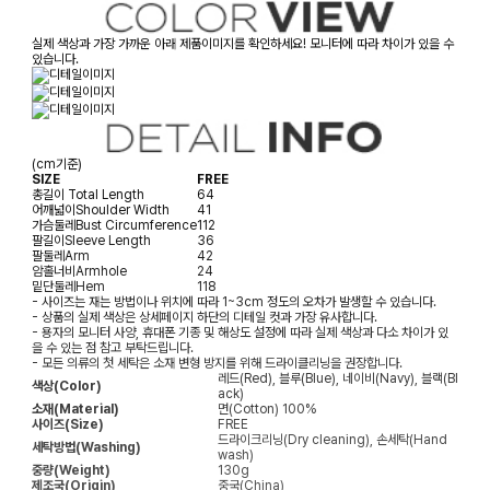
실제 색상과 가장 가까운 아래 제품이미지를 확인하세요! 모니터에 따라 차이가 있을 수
있습니다.
(cm기준)
SIZE
FREE
총길이
Total Length
64
어깨넓이
Shoulder Width
41
가슴둘레
Bust Circumference
112
팔길이
Sleeve Length
36
팔둘레
Arm
42
암홀너비
Armhole
24
밑단둘레
Hem
118
- 사이즈는 재는 방법이나 위치에 따라 1~3cm 정도의 오차가 발생할 수 있습니다.
- 상품의 실제 색상은 상세페이지 하단의 디테일 컷과 가장 유사합니다.
- 용자의 모니터 사양, 휴대폰 기종 및 해상도 설정에 따라 실제 색상과 다소 차이가 있
을 수 있는 점 참고 부탁드립니다.
- 모든 의류의 첫 세탁은 소재 변형 방지를 위해 드라이클리닝을 권장합니다.
레드(Red), 블루(Blue), 네이비(Navy), 블랙(Bl
색상(Color)
ack)
소재(Material)
면(Cotton) 100%
사이즈(Size)
FREE
드라이크리닝(Dry cleaning), 손세탁(Hand
세탁방법(Washing)
wash)
중량(Weight)
130g
제조국(Origin)
중국(China)