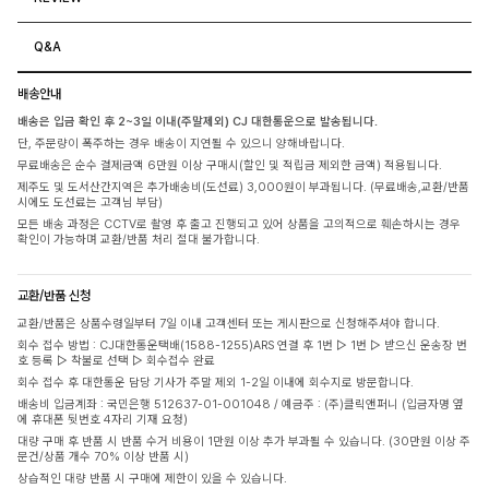
Q&A
배송안내
배송은 입금 확인 후 2~3일 이내(주말제외) CJ 대한통운으로 발송됩니다.
단, 주문량이 폭주하는 경우 배송이 지연될 수 있으니 양해바랍니다.
무료배송은 순수 결제금액 6만원 이상 구매시(할인 및 적립금 제외한 금액) 적용됩니다.
제주도 및 도서산간지역은 추가배송비(도선료) 3,000원이 부과됩니다. (무료배송,교환/반품
시에도 도선료는 고객님 부담)
모든 배송 과정은 CCTV로 촬영 후 출고 진행되고 있어 상품을 고의적으로 훼손하시는 경우
확인이 가능하며 교환/반품 처리 절대 불가합니다.
교환/반품 신청
교환/반품은 상품수령일부터 7일 이내 고객센터 또는 게시판으로 신청해주셔야 합니다.
회수 접수 방법 : CJ대한통운택배(1588-1255)ARS 연결 후 1번 ▷ 1번 ▷ 받으신 운송장 번
호 등록 ▷ 착불로 선택 ▷ 회수접수 완료
회수 접수 후 대한통운 담당 기사가 주말 제외 1-2일 이내에 회수지로 방문합니다.
배송비 입금계좌 : 국민은행 512637-01-001048 / 예금주 : (주)클릭앤퍼니 (입금자명 옆
에 휴대폰 뒷번호 4자리 기재 요청)
대량 구매 후 반품 시 반품 수거 비용이 1만원 이상 추가 부과될 수 있습니다. (30만원 이상 주
문건/상품 개수 70% 이상 반품 시)
상습적인 대량 반품 시 구매에 제한이 있을 수 있습니다.