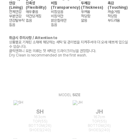
안감
신축성
비침
두께감
촉감
(Lining)
(Flexibility)
(Transparency)
(Thickness)
(Touching)
전체안감
매우좋음
비침있음
두꺼움
까슬거림
부분안감
약간당겨짐
비침약간
적당함
적당함
안감탈부착
없음
밝은칼라만
얇음
부드러움
없음
없음
취급시 주의사항 / Attention to
상품별로 기재된 소재에 해당하는 세탁 및 관리법을 지켜주셔야 더 오래 예쁘게 입으실
수 있습니다.
클릭앤퍼니 모든 의류는 첫 세탁은 드라이크리닝을 권장합니다.
Dry Clean is recommended on the first wash.
MODEL
SIZE
SH
JH
163cm
167cm
TOP(55)
TOP(55)
BOTTOM(26)
BOTTOM(26)
SHOES(240)
SHOES(240)