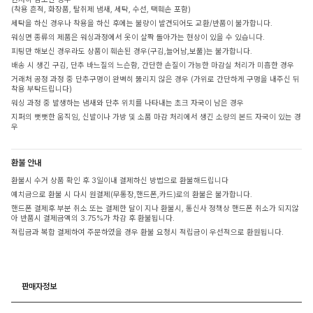
(착용 흔적, 화장품, 탈취제 냄새, 세탁, 수선, 택훼손 포함)
세탁을 하신 경우나 착용을 하신 후에는 불량이 발견되어도 교환/반품이 불가합니다.
워싱면 종류의 제품은 워싱과정에서 옷이 살짝 돌아가는 현상이 있을 수 있습니다.
피팅만 해보신 경우라도 상품이 훼손된 경우(구김,늘어남,보풀)는 불가합니다.
배송 시 생긴 구김, 단추 바느질의 느슨함, 간단한 손질이 가능한 마감실 처리가 미흡한 경우
거래처 공정 과정 중 단추구멍이 완벽히 뚫리지 않은 경우 (가위로 간단하게 구멍을 내주신 뒤
착용 부탁드립니다)
워싱 과정 중 발생하는 냄새와 단추 위치를 나타내는 초크 자국이 남은 경우
지퍼의 뻣뻣한 움직임, 신발이나 가방 및 소품 마감 처리에서 생긴 소량의 본드 자국이 있는 경
우
환불 안내
환불시 수거 상품 확인 후 3일이내 결제하신 방법으로 환불해드립니다
예치금으로 환불 시 다시 원결제(무통장,핸드폰,카드)로의 환불은 불가합니다.
핸드폰 결제후 부분 취소 또는 결제한 달이 지나 환불시, 통신사 정책상 핸드폰 취소가 되지않
아 반품시 결제금액의 3.75%가 차감 후 환불됩니다.
적립금과 복합 결제하여 주문하였을 경우 환불 요청시 적립금이 우선적으로 환원됩니다.
판매자정보