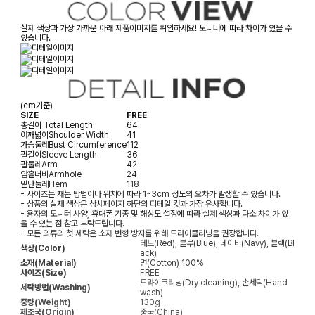
실제 색상과 가장 가까운 아래 제품이미지를 확인하세요! 모니터에 따라 차이가 있을 수
있습니다.
(cm기준)
SIZE
FREE
총길이
Total Length
64
어깨넓이
Shoulder Width
41
가슴둘레
Bust Circumference
112
팔길이
Sleeve Length
36
팔둘레
Arm
42
암홀너비
Armhole
24
밑단둘레
Hem
118
- 사이즈는 재는 방법이나 위치에 따라 1~3cm 정도의 오차가 발생할 수 있습니다.
- 상품의 실제 색상은 상세페이지 하단의 디테일 컷과 가장 유사합니다.
- 용자의 모니터 사양, 휴대폰 기종 및 해상도 설정에 따라 실제 색상과 다소 차이가 있
을 수 있는 점 참고 부탁드립니다.
- 모든 의류의 첫 세탁은 소재 변형 방지를 위해 드라이클리닝을 권장합니다.
레드(Red), 블루(Blue), 네이비(Navy), 블랙(Bl
색상(Color)
ack)
소재(Material)
면(Cotton) 100%
사이즈(Size)
FREE
드라이크리닝(Dry cleaning), 손세탁(Hand
세탁방법(Washing)
wash)
중량(Weight)
130g
제조국(Origin)
중국(China)