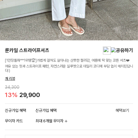
룬카일 스트라이프셔츠
[1만장돌파**1위템🏆]가볍게 걸쳐도 살아나는 산뜻한 컬러감, 여름에 딱 맞는 코튼 셔츠❤️
여유 있는 핏과 스트라이프 패턴, 자연스러운 실루엣으로 데일리 코디에 부담 없이 매치된답니
다:)
개 리뷰
34,300
13%
29,900
신규가입 혜택
신규가입 혜택
혜택보기
무이자 카드
최대 6개월 무이자