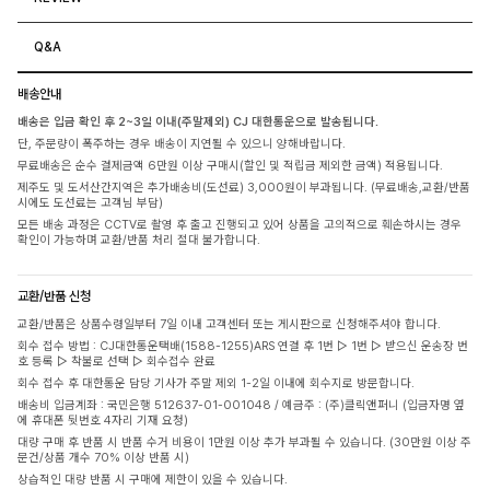
Q&A
배송안내
배송은 입금 확인 후 2~3일 이내(주말제외) CJ 대한통운으로 발송됩니다.
단, 주문량이 폭주하는 경우 배송이 지연될 수 있으니 양해바랍니다.
무료배송은 순수 결제금액 6만원 이상 구매시(할인 및 적립금 제외한 금액) 적용됩니다.
제주도 및 도서산간지역은 추가배송비(도선료) 3,000원이 부과됩니다. (무료배송,교환/반품
시에도 도선료는 고객님 부담)
모든 배송 과정은 CCTV로 촬영 후 출고 진행되고 있어 상품을 고의적으로 훼손하시는 경우
확인이 가능하며 교환/반품 처리 절대 불가합니다.
교환/반품 신청
교환/반품은 상품수령일부터 7일 이내 고객센터 또는 게시판으로 신청해주셔야 합니다.
회수 접수 방법 : CJ대한통운택배(1588-1255)ARS 연결 후 1번 ▷ 1번 ▷ 받으신 운송장 번
호 등록 ▷ 착불로 선택 ▷ 회수접수 완료
회수 접수 후 대한통운 담당 기사가 주말 제외 1-2일 이내에 회수지로 방문합니다.
배송비 입금계좌 : 국민은행 512637-01-001048 / 예금주 : (주)클릭앤퍼니 (입금자명 옆
에 휴대폰 뒷번호 4자리 기재 요청)
대량 구매 후 반품 시 반품 수거 비용이 1만원 이상 추가 부과될 수 있습니다. (30만원 이상 주
문건/상품 개수 70% 이상 반품 시)
상습적인 대량 반품 시 구매에 제한이 있을 수 있습니다.