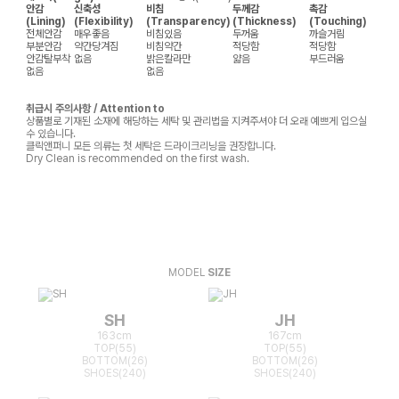
안감
신축성
비침
두께감
촉감
(Lining)
(Flexibility)
(Transparency)
(Thickness)
(Touching)
전체안감
매우좋음
비침있음
두꺼움
까슬거림
부분안감
약간당겨짐
비침약간
적당함
적당함
안감탈부착
없음
밝은칼라만
얇음
부드러움
없음
없음
취급시 주의사항 / Attention to
상품별로 기재된 소재에 해당하는 세탁 및 관리법을 지켜주셔야 더 오래 예쁘게 입으실
수 있습니다.
클릭앤퍼니 모든 의류는 첫 세탁은 드라이크리닝을 권장합니다.
Dry Clean is recommended on the first wash.
MODEL
SIZE
SH
JH
163cm
167cm
TOP(55)
TOP(55)
BOTTOM(26)
BOTTOM(26)
SHOES(240)
SHOES(240)