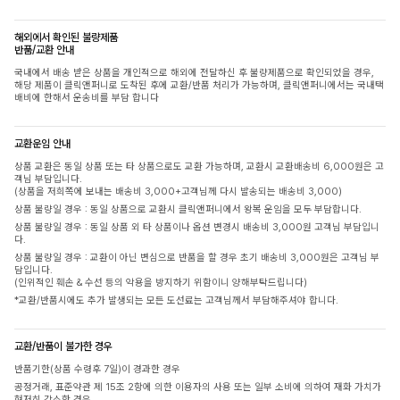
해외에서 확인된 불량제품
반품/교환 안내
국내에서 배송 받은 상품을 개인적으로 해외에 전달하신 후 불량제품으로 확인되었을 경우,
해당 제품이 클릭앤퍼니로 도착된 후에 교환/반품 처리가 가능하며, 클릭앤퍼니에서는 국내택
배비에 한해서 운송비를 부담 합니다
교환운임 안내
상품 교환은 동일 상품 또는 타 상품으로도 교환 가능하며, 교환시 교환배송비 6,000원은 고
객님 부담입니다.
(상품을 저희쪽에 보내는 배송비 3,000+고객님께 다시 발송되는 배송비 3,000)
상품 불량일 경우 : 동일 상품으로 교환시 클릭앤퍼니에서 왕복 운임을 모두 부담합니다.
상품 불량일 경우 : 동일 상품 외 타 상품이나 옵션 변경시 배송비 3,000원 고객님 부담입니
다.
상품 불량일 경우 : 교환이 아닌 변심으로 반품을 할 경우 초기 배송비 3,000원은 고객님 부
담입니다.
(인위적인 훼손 & 수선 등의 악용을 방지하기 위함이니 양해부탁드립니다)
*교환/반품시에도 추가 발생되는 모든 도선료는 고객님께서 부담해주셔야 합니다.
교환/반품이 불가한 경우
반품기한(상품 수령후 7일)이 경과한 경우
공정거래, 표준약관 제 15조 2항에 의한 이용자의 사용 또는 일부 소비에 의하여 재화 가치가
현저히 감소한 경우