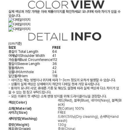
실제 색상과 가장 가까운 아래 제품이미지를 확인하세요! 모니터에 따라 차이가 있을 수
있습니다.
(cm기준)
SIZE
FREE
총길이
Total Length
64
어깨넓이
Shoulder Width
41
가슴둘레
Bust Circumference
112
팔길이
Sleeve Length
36
팔둘레
Arm
42
암홀너비
Armhole
24
밑단둘레
Hem
118
- 사이즈는 재는 방법이나 위치에 따라 1~3cm 정도의 오차가 발생할 수 있습니다.
- 상품의 실제 색상은 상세페이지 하단의 디테일 컷과 가장 유사합니다.
- 용자의 모니터 사양, 휴대폰 기종 및 해상도 설정에 따라 실제 색상과 다소 차이가 있
을 수 있는 점 참고 부탁드립니다.
- 모든 의류의 첫 세탁은 소재 변형 방지를 위해 드라이클리닝을 권장합니다.
레드(Red), 블루(Blue), 네이비(Navy), 블랙(Bl
색상(Color)
ack)
소재(Material)
면(Cotton) 100%
사이즈(Size)
FREE
드라이크리닝(Dry cleaning), 손세탁(Hand
세탁방법(Washing)
wash)
중량(Weight)
130g
제조국(Origin)
중국(China)