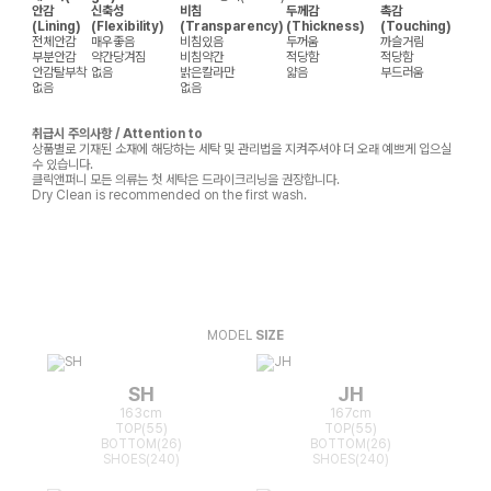
안감
신축성
비침
두께감
촉감
(Lining)
(Flexibility)
(Transparency)
(Thickness)
(Touching)
전체안감
매우좋음
비침있음
두꺼움
까슬거림
부분안감
약간당겨짐
비침약간
적당함
적당함
안감탈부착
없음
밝은칼라만
얇음
부드러움
없음
없음
취급시 주의사항 / Attention to
상품별로 기재된 소재에 해당하는 세탁 및 관리법을 지켜주셔야 더 오래 예쁘게 입으실
수 있습니다.
클릭앤퍼니 모든 의류는 첫 세탁은 드라이크리닝을 권장합니다.
Dry Clean is recommended on the first wash.
MODEL
SIZE
SH
JH
163cm
167cm
TOP(55)
TOP(55)
BOTTOM(26)
BOTTOM(26)
SHOES(240)
SHOES(240)