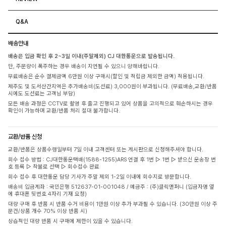
Q&A
배송안내
배송은 입금 확인 후 2~3일 이내(주말제외) CJ 대한통운으로 발송됩니다.
단, 주문량이 폭주하는 경우 배송이 지연될 수 있으니 양해바랍니다.
무료배송은 순수 결제금액 6만원 이상 구매시(할인 및 적립금 제외한 금액) 적용됩니다.
제주도 및 도서산간지역은 추가배송비(도선료) 3,000원이 부과됩니다. (무료배송,교환/반품
시에도 도선료는 고객님 부담)
모든 배송 과정은 CCTV로 촬영 후 출고 진행되고 있어 상품을 고의적으로 훼손하시는 경우
확인이 가능하며 교환/반품 처리 절대 불가합니다.
교환/반품 신청
교환/반품은 상품수령일부터 7일 이내 고객센터 또는 게시판으로 신청해주셔야 합니다.
회수 접수 방법 : CJ대한통운택배(1588-1255)ARS 연결 후 1번 ▷ 1번 ▷ 받으신 운송장 번
호 등록 ▷ 착불로 선택 ▷ 회수접수 완료
회수 접수 후 대한통운 담당 기사가 주말 제외 1-2일 이내에 회수지로 방문합니다.
배송비 입금계좌 : 국민은행 512637-01-001048 / 예금주 : (주)클릭앤퍼니 (입금자명 옆
에 휴대폰 뒷번호 4자리 기재 요청)
대량 구매 후 반품 시 반품 수거 비용이 1만원 이상 추가 부과될 수 있습니다. (30만원 이상 주
문건/상품 개수 70% 이상 반품 시)
상습적인 대량 반품 시 구매에 제한이 있을 수 있습니다.