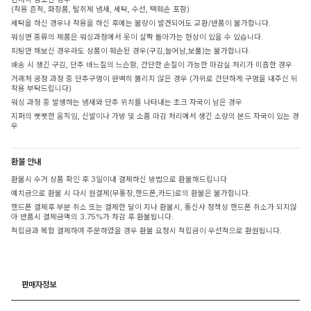
(착용 흔적, 화장품, 탈취제 냄새, 세탁, 수선, 택훼손 포함)
세탁을 하신 경우나 착용을 하신 후에는 불량이 발견되어도 교환/반품이 불가합니다.
워싱면 종류의 제품은 워싱과정에서 옷이 살짝 돌아가는 현상이 있을 수 있습니다.
피팅만 해보신 경우라도 상품이 훼손된 경우(구김,늘어남,보풀)는 불가합니다.
배송 시 생긴 구김, 단추 바느질의 느슨함, 간단한 손질이 가능한 마감실 처리가 미흡한 경우
거래처 공정 과정 중 단추구멍이 완벽히 뚫리지 않은 경우 (가위로 간단하게 구멍을 내주신 뒤
착용 부탁드립니다)
워싱 과정 중 발생하는 냄새와 단추 위치를 나타내는 초크 자국이 남은 경우
지퍼의 뻣뻣한 움직임, 신발이나 가방 및 소품 마감 처리에서 생긴 소량의 본드 자국이 있는 경
우
환불 안내
환불시 수거 상품 확인 후 3일이내 결제하신 방법으로 환불해드립니다
예치금으로 환불 시 다시 원결제(무통장,핸드폰,카드)로의 환불은 불가합니다.
핸드폰 결제후 부분 취소 또는 결제한 달이 지나 환불시, 통신사 정책상 핸드폰 취소가 되지않
아 반품시 결제금액의 3.75%가 차감 후 환불됩니다.
적립금과 복합 결제하여 주문하였을 경우 환불 요청시 적립금이 우선적으로 환원됩니다.
판매자정보