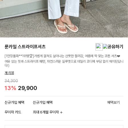
룬카일 스트라이프셔츠
[1만장돌파**1위템🏆]가볍게 걸쳐도 살아나는 산뜻한 컬러감, 여름에 딱 맞는 코튼 셔츠❤️
여유 있는 핏과 스트라이프 패턴, 자연스러운 실루엣으로 데일리 코디에 부담 없이 매치된답니
다:)
개 리뷰
34,300
13%
29,900
신규가입 혜택
신규가입 혜택
혜택보기
무이자 카드
최대 6개월 무이자