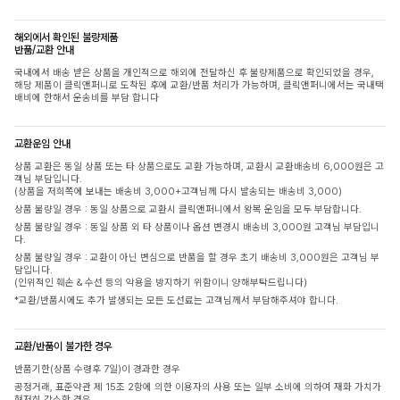
해외에서 확인된 불량제품
반품/교환 안내
국내에서 배송 받은 상품을 개인적으로 해외에 전달하신 후 불량제품으로 확인되었을 경우,
해당 제품이 클릭앤퍼니로 도착된 후에 교환/반품 처리가 가능하며, 클릭앤퍼니에서는 국내택
배비에 한해서 운송비를 부담 합니다
교환운임 안내
상품 교환은 동일 상품 또는 타 상품으로도 교환 가능하며, 교환시 교환배송비 6,000원은 고
객님 부담입니다.
(상품을 저희쪽에 보내는 배송비 3,000+고객님께 다시 발송되는 배송비 3,000)
상품 불량일 경우 : 동일 상품으로 교환시 클릭앤퍼니에서 왕복 운임을 모두 부담합니다.
상품 불량일 경우 : 동일 상품 외 타 상품이나 옵션 변경시 배송비 3,000원 고객님 부담입니
다.
상품 불량일 경우 : 교환이 아닌 변심으로 반품을 할 경우 초기 배송비 3,000원은 고객님 부
담입니다.
(인위적인 훼손 & 수선 등의 악용을 방지하기 위함이니 양해부탁드립니다)
*교환/반품시에도 추가 발생되는 모든 도선료는 고객님께서 부담해주셔야 합니다.
교환/반품이 불가한 경우
반품기한(상품 수령후 7일)이 경과한 경우
공정거래, 표준약관 제 15조 2항에 의한 이용자의 사용 또는 일부 소비에 의하여 재화 가치가
현저히 감소한 경우