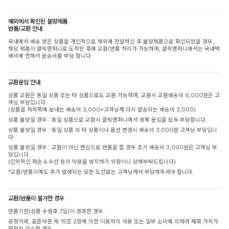
해외에서 확인된 불량제품
반품/교환 안내
국내에서 배송 받은 상품을 개인적으로 해외에 전달하신 후 불량제품으로 확인되었을 경우,
해당 제품이 클릭앤퍼니로 도착된 후에 교환/반품 처리가 가능하며, 클릭앤퍼니에서는 국내택
배비에 한해서 운송비를 부담 합니다
교환운임 안내
상품 교환은 동일 상품 또는 타 상품으로도 교환 가능하며, 교환시 교환배송비 6,000원은 고
객님 부담입니다.
(상품을 저희쪽에 보내는 배송비 3,000+고객님께 다시 발송되는 배송비 3,000)
상품 불량일 경우 : 동일 상품으로 교환시 클릭앤퍼니에서 왕복 운임을 모두 부담합니다.
상품 불량일 경우 : 동일 상품 외 타 상품이나 옵션 변경시 배송비 3,000원 고객님 부담입니
다.
상품 불량일 경우 : 교환이 아닌 변심으로 반품을 할 경우 초기 배송비 3,000원은 고객님 부
담입니다.
(인위적인 훼손 & 수선 등의 악용을 방지하기 위함이니 양해부탁드립니다)
*교환/반품시에도 추가 발생되는 모든 도선료는 고객님께서 부담해주셔야 합니다.
교환/반품이 불가한 경우
반품기한(상품 수령후 7일)이 경과한 경우
공정거래, 표준약관 제 15조 2항에 의한 이용자의 사용 또는 일부 소비에 의하여 재화 가치가
현저히 감소한 경우