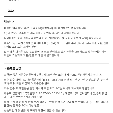
Q&A
배송안내
배송은 입금 확인 후 2~3일 이내(주말제외) CJ 대한통운으로 발송됩니다.
단, 주문량이 폭주하는 경우 배송이 지연될 수 있으니 양해바랍니다.
무료배송은 순수 결제금액 6만원 이상 구매시(할인 및 적립금 제외한 금액) 적용됩니다.
제주도 및 도서산간지역은 추가배송비(도선료) 3,000원이 부과됩니다. (무료배송,교환/반품
시에도 도선료는 고객님 부담)
모든 배송 과정은 CCTV로 촬영 후 출고 진행되고 있어 상품을 고의적으로 훼손하시는 경우
확인이 가능하며 교환/반품 처리 절대 불가합니다.
교환/반품 신청
교환/반품은 상품수령일부터 7일 이내 고객센터 또는 게시판으로 신청해주셔야 합니다.
회수 접수 방법 : CJ대한통운택배(1588-1255)ARS 연결 후 1번 ▷ 1번 ▷ 받으신 운송장 번
호 등록 ▷ 착불로 선택 ▷ 회수접수 완료
회수 접수 후 대한통운 담당 기사가 주말 제외 1-2일 이내에 회수지로 방문합니다.
배송비 입금계좌 : 국민은행 512637-01-001048 / 예금주 : (주)클릭앤퍼니 (입금자명 옆
에 휴대폰 뒷번호 4자리 기재 요청)
대량 구매 후 반품 시 반품 수거 비용이 1만원 이상 추가 부과될 수 있습니다. (30만원 이상 주
문건/상품 개수 70% 이상 반품 시)
상습적인 대량 반품 시 구매에 제한이 있을 수 있습니다.