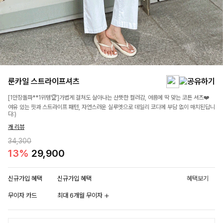
룬카일 스트라이프셔츠
[1만장돌파**1위템🏆]가볍게 걸쳐도 살아나는 산뜻한 컬러감, 여름에 딱 맞는 코튼 셔츠❤️
여유 있는 핏과 스트라이프 패턴, 자연스러운 실루엣으로 데일리 코디에 부담 없이 매치된답니
다:)
개 리뷰
34,300
13%
29,900
신규가입 혜택
신규가입 혜택
혜택보기
무이자 카드
최대 6개월 무이자