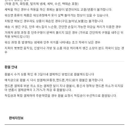
(착용 흔적, 화장품, 탈취제 냄새, 세탁, 수선, 택훼손 포함)
세탁을 하신 경우나 착용을 하신 후에는 불량이 발견되어도 교환/반품이 불가합니다.
워싱면 종류의 제품은 워싱과정에서 옷이 살짝 돌아가는 현상이 있을 수 있습니다.
피팅만 해보신 경우라도 상품이 훼손된 경우(구김,늘어남,보풀)는 불가합니다.
배송 시 생긴 구김, 단추 바느질의 느슨함, 간단한 손질이 가능한 마감실 처리가 미흡한 경우
거래처 공정 과정 중 단추구멍이 완벽히 뚫리지 않은 경우 (가위로 간단하게 구멍을 내주신 뒤
착용 부탁드립니다)
워싱 과정 중 발생하는 냄새와 단추 위치를 나타내는 초크 자국이 남은 경우
지퍼의 뻣뻣한 움직임, 신발이나 가방 및 소품 마감 처리에서 생긴 소량의 본드 자국이 있는 경
우
환불 안내
환불시 수거 상품 확인 후 3일이내 결제하신 방법으로 환불해드립니다
예치금으로 환불 시 다시 원결제(무통장,핸드폰,카드)로의 환불은 불가합니다.
핸드폰 결제후 부분 취소 또는 결제한 달이 지나 환불시, 통신사 정책상 핸드폰 취소가 되지않
아 반품시 결제금액의 3.75%가 차감 후 환불됩니다.
적립금과 복합 결제하여 주문하였을 경우 환불 요청시 적립금이 우선적으로 환원됩니다.
판매자정보