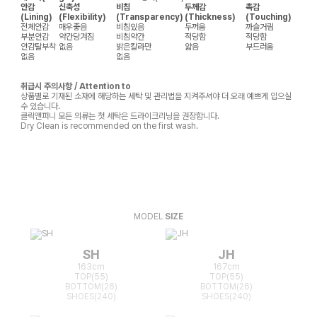
안감
신축성
비침
두께감
촉감
(Lining)
(Flexibility)
(Transparency)
(Thickness)
(Touching)
전체안감
매우좋음
비침있음
두꺼움
까슬거림
부분안감
약간당겨짐
비침약간
적당함
적당함
안감탈부착
없음
밝은칼라만
얇음
부드러움
없음
없음
취급시 주의사항 / Attention to
상품별로 기재된 소재에 해당하는 세탁 및 관리법을 지켜주셔야 더 오래 예쁘게 입으실
수 있습니다.
클릭앤퍼니 모든 의류는 첫 세탁은 드라이크리닝을 권장합니다.
Dry Clean is recommended on the first wash.
MODEL
SIZE
SH
JH
163cm
167cm
TOP(55)
TOP(55)
BOTTOM(26)
BOTTOM(26)
SHOES(240)
SHOES(240)