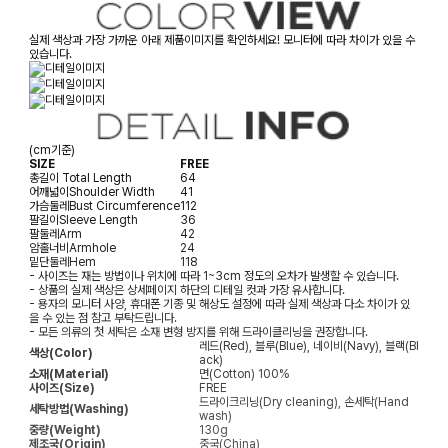
실제 색상과 가장 가까운 아래 제품이미지를 확인하세요! 모니터에 따라 차이가 있을 수
있습니다.
(cm기준)
SIZE
FREE
총길이
Total Length
64
어깨넓이
Shoulder Width
41
가슴둘레
Bust Circumference
112
팔길이
Sleeve Length
36
팔둘레
Arm
42
암홀너비
Armhole
24
밑단둘레
Hem
118
- 사이즈는 재는 방법이나 위치에 따라 1~3cm 정도의 오차가 발생할 수 있습니다.
- 상품의 실제 색상은 상세페이지 하단의 디테일 컷과 가장 유사합니다.
- 용자의 모니터 사양, 휴대폰 기종 및 해상도 설정에 따라 실제 색상과 다소 차이가 있
을 수 있는 점 참고 부탁드립니다.
- 모든 의류의 첫 세탁은 소재 변형 방지를 위해 드라이클리닝을 권장합니다.
레드(Red), 블루(Blue), 네이비(Navy), 블랙(Bl
색상(Color)
ack)
소재(Material)
면(Cotton) 100%
사이즈(Size)
FREE
드라이크리닝(Dry cleaning), 손세탁(Hand
세탁방법(Washing)
wash)
중량(Weight)
130g
제조국(Origin)
중국(China)