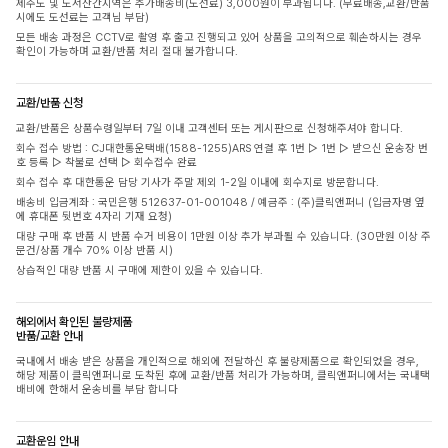
제주도 및 도서산간지역은 추가배송비(도선료) 3,000원이 부과됩니다. (무료배송,교환/반품
시에도 도선료는 고객님 부담)
모든 배송 과정은 CCTV로 촬영 후 출고 진행되고 있어 상품을 고의적으로 훼손하시는 경우
확인이 가능하며 교환/반품 처리 절대 불가합니다.
교환/반품 신청
교환/반품은 상품수령일부터 7일 이내 고객센터 또는 게시판으로 신청해주셔야 합니다.
회수 접수 방법 : CJ대한통운택배(1588-1255)ARS 연결 후 1번 ▷ 1번 ▷ 받으신 운송장 번
호 등록 ▷ 착불로 선택 ▷ 회수접수 완료
회수 접수 후 대한통운 담당 기사가 주말 제외 1-2일 이내에 회수지로 방문합니다.
배송비 입금계좌 : 국민은행 512637-01-001048 / 예금주 : (주)클릭앤퍼니 (입금자명 옆
에 휴대폰 뒷번호 4자리 기재 요청)
대량 구매 후 반품 시 반품 수거 비용이 1만원 이상 추가 부과될 수 있습니다. (30만원 이상 주
문건/상품 개수 70% 이상 반품 시)
상습적인 대량 반품 시 구매에 제한이 있을 수 있습니다.
해외에서 확인된 불량제품
반품/교환 안내
국내에서 배송 받은 상품을 개인적으로 해외에 전달하신 후 불량제품으로 확인되었을 경우,
해당 제품이 클릭앤퍼니로 도착된 후에 교환/반품 처리가 가능하며, 클릭앤퍼니에서는 국내택
배비에 한해서 운송비를 부담 합니다
교환운임 안내