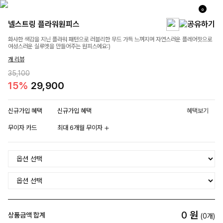
0
넬스트링 플라워원피스
화사한 색감을 지닌 플라워 패턴으로 러블리한 무드 가득 느껴지며 자연스러운 플레어핏으로
여성스러운 실루엣을 만들어주는 원피스에요:)
개 리뷰
35,100
15%
29,900
신규가입 혜택
신규가입 혜택
혜택보기
무이자 카드
최대 6개월 무이자
0
원
상품금액 합계
(
0
개)