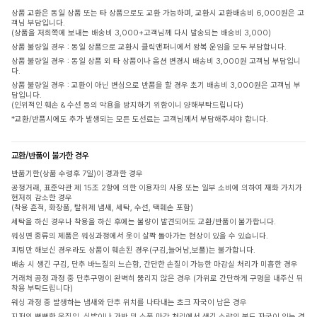
상품 교환은 동일 상품 또는 타 상품으로도 교환 가능하며, 교환시 교환배송비 6,000원은 고
객님 부담입니다.
(상품을 저희쪽에 보내는 배송비 3,000+고객님께 다시 발송되는 배송비 3,000)
상품 불량일 경우 : 동일 상품으로 교환시 클릭앤퍼니에서 왕복 운임을 모두 부담합니다.
상품 불량일 경우 : 동일 상품 외 타 상품이나 옵션 변경시 배송비 3,000원 고객님 부담입니
다.
상품 불량일 경우 : 교환이 아닌 변심으로 반품을 할 경우 초기 배송비 3,000원은 고객님 부
담입니다.
(인위적인 훼손 & 수선 등의 악용을 방지하기 위함이니 양해부탁드립니다)
*교환/반품시에도 추가 발생되는 모든 도선료는 고객님께서 부담해주셔야 합니다.
교환/반품이 불가한 경우
반품기한(상품 수령후 7일)이 경과한 경우
공정거래, 표준약관 제 15조 2항에 의한 이용자의 사용 또는 일부 소비에 의하여 재화 가치가
현저히 감소한 경우
(착용 흔적, 화장품, 탈취제 냄새, 세탁, 수선, 택훼손 포함)
세탁을 하신 경우나 착용을 하신 후에는 불량이 발견되어도 교환/반품이 불가합니다.
워싱면 종류의 제품은 워싱과정에서 옷이 살짝 돌아가는 현상이 있을 수 있습니다.
피팅만 해보신 경우라도 상품이 훼손된 경우(구김,늘어남,보풀)는 불가합니다.
배송 시 생긴 구김, 단추 바느질의 느슨함, 간단한 손질이 가능한 마감실 처리가 미흡한 경우
거래처 공정 과정 중 단추구멍이 완벽히 뚫리지 않은 경우 (가위로 간단하게 구멍을 내주신 뒤
착용 부탁드립니다)
워싱 과정 중 발생하는 냄새와 단추 위치를 나타내는 초크 자국이 남은 경우
지퍼의 뻣뻣한 움직임, 신발이나 가방 및 소품 마감 처리에서 생긴 소량의 본드 자국이 있는 경