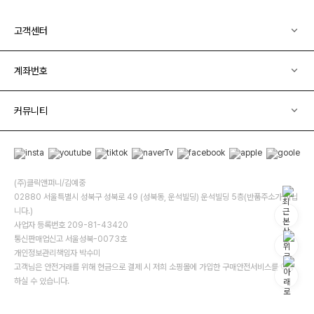
고객센터
계좌번호
커뮤니티
(주)클릭앤퍼니/김예중
02880 서울특별시 성북구 성북로 49 (성북동, 운석빌딩) 운석빌딩 5층(반품주소가 아닙
니다.)
사업자 등록번호 209-81-43420
통신판매업신고 서울성북-0073호
개인정보관리책임자 박수미
고객님은 안전거래를 위해 현금으로 결제 시 저희 소핑몰에 가입한 구매안전서비스를 이용
하실 수 있습니다.