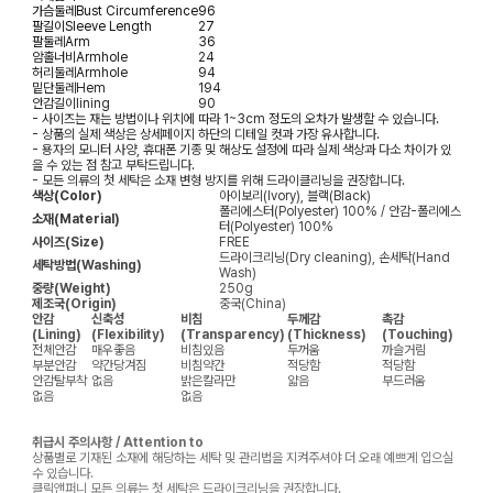
가슴둘레
Bust Circumference
96
팔길이
Sleeve Length
27
팔둘레
Arm
36
암홀너비
Armhole
24
허리둘레
Armhole
94
밑단둘레
Hem
194
안감길이
lining
90
- 사이즈는 재는 방법이나 위치에 따라 1~3cm 정도의 오차가 발생할 수 있습니다.
- 상품의 실제 색상은 상세페이지 하단의 디테일 컷과 가장 유사합니다.
- 용자의 모니터 사양, 휴대폰 기종 및 해상도 설정에 따라 실제 색상과 다소 차이가 있
을 수 있는 점 참고 부탁드립니다.
- 모든 의류의 첫 세탁은 소재 변형 방지를 위해 드라이클리닝을 권장합니다.
색상(Color)
아이보리(Ivory), 블랙(Black)
폴리에스터(Polyester) 100% / 안감-폴리에스
소재(Material)
터(Polyester) 100%
사이즈(Size)
FREE
드라이크리닝(Dry cleaning), 손세탁(Hand
세탁방법(Washing)
Wash)
중량(Weight)
250g
제조국(Origin)
중국(China)
안감
신축성
비침
두께감
촉감
(Lining)
(Flexibility)
(Transparency)
(Thickness)
(Touching)
전체안감
매우좋음
비침있음
두꺼움
까슬거림
부분안감
약간당겨짐
비침약간
적당함
적당함
안감탈부착
없음
밝은칼라만
얇음
부드러움
없음
없음
취급시 주의사항 / Attention to
상품별로 기재된 소재에 해당하는 세탁 및 관리법을 지켜주셔야 더 오래 예쁘게 입으실
수 있습니다.
클릭앤퍼니 모든 의류는 첫 세탁은 드라이크리닝을 권장합니다.