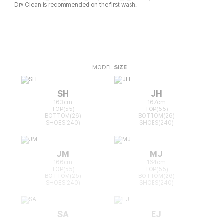
Dry Clean is recommended on the first wash.
MODEL
SIZE
SH
JH
163cm
167cm
TOP(55)
TOP(55)
BOTTOM(26)
BOTTOM(26)
SHOES(240)
SHOES(240)
JM
MJ
166cm
164cm
TOP(55)
TOP(55)
BOTTOM(25)
BOTTOM(26)
SHOES(240)
SHOES(240)
SA
EJ