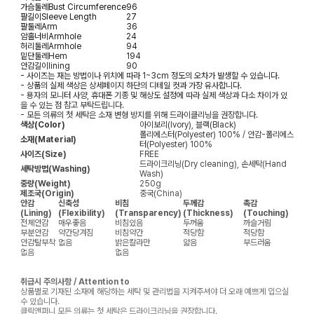
가슴둘레
Bust Circumference
96
팔길이
Sleeve Length
27
팔둘레
Arm
36
암홀너비
Armhole
24
허리둘레
Armhole
94
밑단둘레
Hem
194
안감길이
lining
90
- 사이즈는 재는 방법이나 위치에 따라 1~3cm 정도의 오차가 발생할 수 있습니다.
- 상품의 실제 색상은 상세페이지 하단의 디테일 컷과 가장 유사합니다.
- 용자의 모니터 사양, 휴대폰 기종 및 해상도 설정에 따라 실제 색상과 다소 차이가 있
을 수 있는 점 참고 부탁드립니다.
- 모든 의류의 첫 세탁은 소재 변형 방지를 위해 드라이클리닝을 권장합니다.
색상(Color)
아이보리(Ivory), 블랙(Black)
폴리에스터(Polyester) 100% / 안감-폴리에스
소재(Material)
터(Polyester) 100%
사이즈(Size)
FREE
드라이크리닝(Dry cleaning), 손세탁(Hand
세탁방법(Washing)
Wash)
중량(Weight)
250g
제조국(Origin)
중국(China)
안감
신축성
비침
두께감
촉감
(Lining)
(Flexibility)
(Transparency)
(Thickness)
(Touching)
전체안감
매우좋음
비침있음
두꺼움
까슬거림
부분안감
약간당겨짐
비침약간
적당함
적당함
안감탈부착
없음
밝은칼라만
얇음
부드러움
없음
없음
취급시 주의사항 / Attention to
상품별로 기재된 소재에 해당하는 세탁 및 관리법을 지켜주셔야 더 오래 예쁘게 입으실
수 있습니다.
클릭앤퍼니 모든 의류는 첫 세탁은 드라이크리닝을 권장합니다.