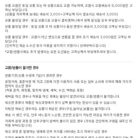
상품 교환은 동일 상품 또는 타 상품으로도 교환 가능하며, 교환시 교환배송비 6,000원은 고
객님 부담입니다.
(상품을 저희쪽에 보내는 배송비 3,000+고객님께 다시 발송되는 배송비 3,000)
상품 불량일 경우 : 동일 상품으로 교환시 클릭앤퍼니에서 왕복 운임을 모두 부담합니다.
상품 불량일 경우 : 동일 상품 외 타 상품이나 옵션 변경시 배송비 3,000원 고객님 부담입니
다.
상품 불량일 경우 : 교환이 아닌 변심으로 반품을 할 경우 초기 배송비 3,000원은 고객님 부
담입니다.
(인위적인 훼손 & 수선 등의 악용을 방지하기 위함이니 양해부탁드립니다)
*교환/반품시에도 추가 발생되는 모든 도선료는 고객님께서 부담해주셔야 합니다.
교환/반품이 불가한 경우
반품기한(상품 수령후 7일)이 경과한 경우
공정거래, 표준약관 제 15조 2항에 의한 이용자의 사용 또는 일부 소비에 의하여 재화 가치가
현저히 감소한 경우
(착용 흔적, 화장품, 탈취제 냄새, 세탁, 수선, 택훼손 포함)
세탁을 하신 경우나 착용을 하신 후에는 불량이 발견되어도 교환/반품이 불가합니다.
워싱면 종류의 제품은 워싱과정에서 옷이 살짝 돌아가는 현상이 있을 수 있습니다.
피팅만 해보신 경우라도 상품이 훼손된 경우(구김,늘어남,보풀)는 불가합니다.
배송 시 생긴 구김, 단추 바느질의 느슨함, 간단한 손질이 가능한 마감실 처리가 미흡한 경우
거래처 공정 과정 중 단추구멍이 완벽히 뚫리지 않은 경우 (가위로 간단하게 구멍을 내주신 뒤
착용 부탁드립니다)
워싱 과정 중 발생하는 냄새와 단추 위치를 나타내는 초크 자국이 남은 경우
지퍼의 뻣뻣한 움직임, 신발이나 가방 및 소품 마감 처리에서 생긴 소량의 본드 자국이 있는 경