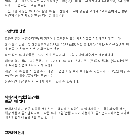
제주도 및 도서산간지역은 추가배송비(도선료) 3,000원이 부과됩니다. (무료배송,교환/반품
시에도 도선료는 고객님 부담)
모든 배송 과정은 CCTV로 촬영 후 출고 진행되고 있어 상품을 고의적으로 훼손하시는 경우
확인이 가능하며 교환/반품 처리 절대 불가합니다.
교환/반품 신청
교환/반품은 상품수령일부터 7일 이내 고객센터 또는 게시판으로 신청해주셔야 합니다.
회수 접수 방법 : CJ대한통운택배(1588-1255)ARS 연결 후 1번 ▷ 1번 ▷ 받으신 운송장 번
호 등록 ▷ 착불로 선택 ▷ 회수접수 완료
회수 접수 후 대한통운 담당 기사가 주말 제외 1-2일 이내에 회수지로 방문합니다.
배송비 입금계좌 : 국민은행 512637-01-001048 / 예금주 : (주)클릭앤퍼니 (입금자명 옆
에 휴대폰 뒷번호 4자리 기재 요청)
대량 구매 후 반품 시 반품 수거 비용이 1만원 이상 추가 부과될 수 있습니다. (30만원 이상 주
문건/상품 개수 70% 이상 반품 시)
상습적인 대량 반품 시 구매에 제한이 있을 수 있습니다.
해외에서 확인된 불량제품
반품/교환 안내
국내에서 배송 받은 상품을 개인적으로 해외에 전달하신 후 불량제품으로 확인되었을 경우,
해당 제품이 클릭앤퍼니로 도착된 후에 교환/반품 처리가 가능하며, 클릭앤퍼니에서는 국내택
배비에 한해서 운송비를 부담 합니다
교환운임 안내