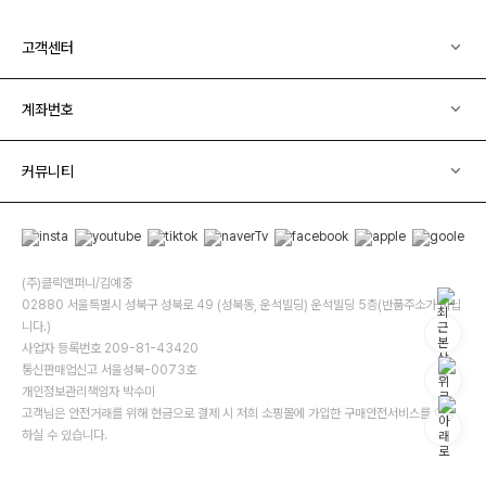
고객센터
계좌번호
커뮤니티
(주)클릭앤퍼니/김예중
02880 서울특별시 성북구 성북로 49 (성북동, 운석빌딩) 운석빌딩 5층(반품주소가 아닙
니다.)
사업자 등록번호 209-81-43420
통신판매업신고 서울성북-0073호
개인정보관리책임자 박수미
고객님은 안전거래를 위해 현금으로 결제 시 저희 소핑몰에 가입한 구매안전서비스를 이용
하실 수 있습니다.