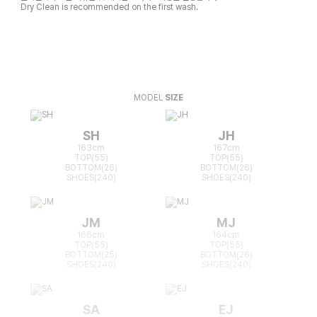
Dry Clean is recommended on the first wash.
MODEL
SIZE
SH
JH
163cm
167cm
TOP(55)
TOP(55)
BOTTOM(26)
BOTTOM(26)
SHOES(240)
SHOES(240)
JM
MJ
166cm
164cm
TOP(55)
TOP(55)
BOTTOM(25)
BOTTOM(26)
SHOES(240)
SHOES(240)
SA
EJ