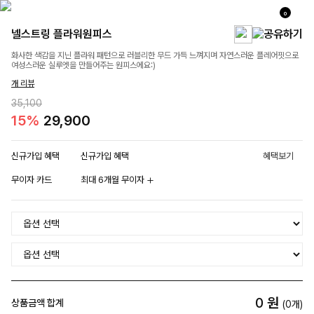
0
넬스트링 플라워원피스
화사한 색감을 지닌 플라워 패턴으로 러블리한 무드 가득 느껴지며 자연스러운 플레어핏으로
여성스러운 실루엣을 만들어주는 원피스에요:)
개 리뷰
35,100
15%
29,900
신규가입 혜택
신규가입 혜택
혜택보기
무이자 카드
최대 6개월 무이자
0
원
상품금액 합계
(
0
개)