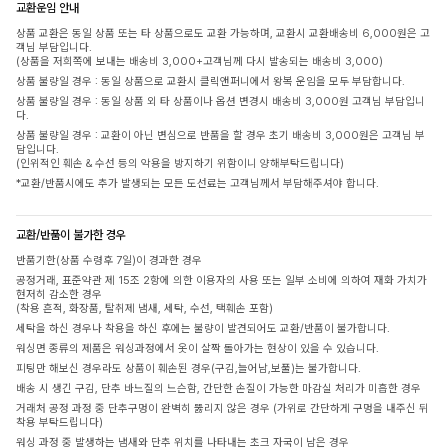
교환운임 안내
상품 교환은 동일 상품 또는 타 상품으로도 교환 가능하며, 교환시 교환배송비 6,000원은 고
객님 부담입니다.
(상품을 저희쪽에 보내는 배송비 3,000+고객님께 다시 발송되는 배송비 3,000)
상품 불량일 경우 : 동일 상품으로 교환시 클릭앤퍼니에서 왕복 운임을 모두 부담합니다.
상품 불량일 경우 : 동일 상품 외 타 상품이나 옵션 변경시 배송비 3,000원 고객님 부담입니
다.
상품 불량일 경우 : 교환이 아닌 변심으로 반품을 할 경우 초기 배송비 3,000원은 고객님 부
담입니다.
(인위적인 훼손 & 수선 등의 악용을 방지하기 위함이니 양해부탁드립니다)
*교환/반품시에도 추가 발생되는 모든 도선료는 고객님께서 부담해주셔야 합니다.
교환/반품이 불가한 경우
반품기한(상품 수령후 7일)이 경과한 경우
공정거래, 표준약관 제 15조 2항에 의한 이용자의 사용 또는 일부 소비에 의하여 재화 가치가
현저히 감소한 경우
(착용 흔적, 화장품, 탈취제 냄새, 세탁, 수선, 택훼손 포함)
세탁을 하신 경우나 착용을 하신 후에는 불량이 발견되어도 교환/반품이 불가합니다.
워싱면 종류의 제품은 워싱과정에서 옷이 살짝 돌아가는 현상이 있을 수 있습니다.
피팅만 해보신 경우라도 상품이 훼손된 경우(구김,늘어남,보풀)는 불가합니다.
배송 시 생긴 구김, 단추 바느질의 느슨함, 간단한 손질이 가능한 마감실 처리가 미흡한 경우
거래처 공정 과정 중 단추구멍이 완벽히 뚫리지 않은 경우 (가위로 간단하게 구멍을 내주신 뒤
착용 부탁드립니다)
워싱 과정 중 발생하는 냄새와 단추 위치를 나타내는 초크 자국이 남은 경우