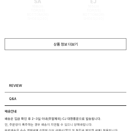
SA
EJ
168cm
165cm
TOP(55)
TOP(55)
BOTTOM(26)
BOTTOM(26)
SHOES(240)
SHOES(240)
상품 정보 더보기
REVIEW
Q&A
배송안내
배송은 입금 확인 후 2~3일 이내(주말제외) CJ 대한통운으로 발송됩니다.
단, 주문량이 폭주하는 경우 배송이 지연될 수 있으니 양해바랍니다.
무료배송은 순수 결제금액 6만원 이상 구매시(할인 및 적립금 제외한 금액) 적용됩니다.