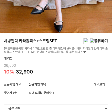
샤빙핀턱 카라원피스+스트랩SET
[히든버튼/롱기장]카라넥 디자인으로 한 층 더욱 단정해 보이면서 핀턱 디테일이 있어 더욱 슬
림하고 스트랩 SET ITEM으로 더욱 스타일리시한 무드를 주는 원피스 ♥
개 리뷰
36,500
10%
32,900
신규가입 혜택
신규가입 혜택
혜택보기
무이자 카드
최대 6개월 무이자