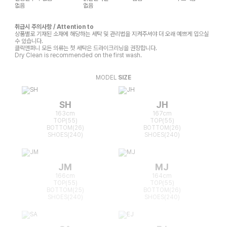
없음
없음
취급시 주의사항 / Attention to
상품별로 기재된 소재에 해당하는 세탁 및 관리법을 지켜주셔야 더 오래 예쁘게 입으실
수 있습니다.
클릭앤퍼니 모든 의류는 첫 세탁은 드라이크리닝을 권장합니다.
Dry Clean is recommended on the first wash.
MODEL
SIZE
SH
JH
163cm
167cm
TOP(55)
TOP(55)
BOTTOM(26)
BOTTOM(26)
SHOES(240)
SHOES(240)
JM
MJ
166cm
164cm
TOP(55)
TOP(55)
BOTTOM(25)
BOTTOM(26)
SHOES(240)
SHOES(240)