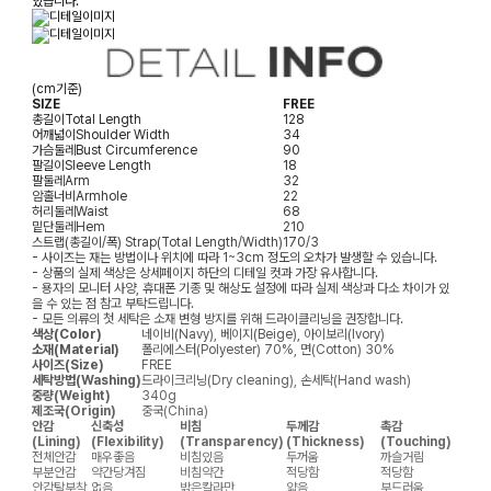
있습니다.
(cm기준)
SIZE
FREE
총길이
Total Length
128
어깨넓이
Shoulder Width
34
가슴둘레
Bust Circumference
90
팔길이
Sleeve Length
18
팔둘레
Arm
32
암홀너비
Armhole
22
허리둘레
Waist
68
밑단둘레
Hem
210
스트랩(총길이/폭)
Strap(Total Length/Width)
170/3
- 사이즈는 재는 방법이나 위치에 따라 1~3cm 정도의 오차가 발생할 수 있습니다.
- 상품의 실제 색상은 상세페이지 하단의 디테일 컷과 가장 유사합니다.
- 용자의 모니터 사양, 휴대폰 기종 및 해상도 설정에 따라 실제 색상과 다소 차이가 있
을 수 있는 점 참고 부탁드립니다.
- 모든 의류의 첫 세탁은 소재 변형 방지를 위해 드라이클리닝을 권장합니다.
색상(Color)
네이비(Navy), 베이지(Beige), 아이보리(Ivory)
소재(Material)
폴리에스터(Polyester) 70%, 면(Cotton) 30%
사이즈(Size)
FREE
세탁방법(Washing)
드라이크리닝(Dry cleaning), 손세탁(Hand wash)
중량(Weight)
340g
제조국(Origin)
중국(China)
안감
신축성
비침
두께감
촉감
(Lining)
(Flexibility)
(Transparency)
(Thickness)
(Touching)
전체안감
매우좋음
비침있음
두꺼움
까슬거림
부분안감
약간당겨짐
비침약간
적당함
적당함
안감탈부착
없음
밝은칼라만
얇음
부드러움