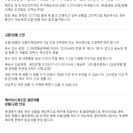
제주도 및 도서산간지역은 추가배송비(도선료) 3,000원이 부과됩니다. (무료배송,교환/반품
시에도 도선료는 고객님 부담)
모든 배송 과정은 CCTV로 촬영 후 출고 진행되고 있어 상품을 고의적으로 훼손하시는 경우
확인이 가능하며 교환/반품 처리 절대 불가합니다.
교환/반품 신청
교환/반품은 상품수령일부터 7일 이내 고객센터 또는 게시판으로 신청해주셔야 합니다.
회수 접수 방법 : CJ대한통운택배(1588-1255)ARS 연결 후 1번 ▷ 1번 ▷ 받으신 운송장 번
호 등록 ▷ 착불로 선택 ▷ 회수접수 완료
회수 접수 후 대한통운 담당 기사가 주말 제외 1-2일 이내에 회수지로 방문합니다.
배송비 입금계좌 : 국민은행 512637-01-001048 / 예금주 : (주)클릭앤퍼니 (입금자명 옆
에 휴대폰 뒷번호 4자리 기재 요청)
대량 구매 후 반품 시 반품 수거 비용이 1만원 이상 추가 부과될 수 있습니다. (30만원 이상 주
문건/상품 개수 70% 이상 반품 시)
상습적인 대량 반품 시 구매에 제한이 있을 수 있습니다.
해외에서 확인된 불량제품
반품/교환 안내
국내에서 배송 받은 상품을 개인적으로 해외에 전달하신 후 불량제품으로 확인되었을 경우,
해당 제품이 클릭앤퍼니로 도착된 후에 교환/반품 처리가 가능하며, 클릭앤퍼니에서는 국내택
배비에 한해서 운송비를 부담 합니다