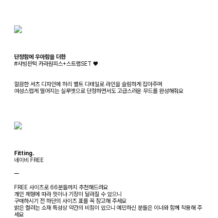
단정함에 우아함을 더한
#샤빙핀턱 카라원피스+스트랩SET ♥
깔끔한 셔츠 디자인에 허리 벨트 디테일로 라인을 슬림하게 잡아주며
여성스럽게 떨어지는 실루엣으로 단정하면서도 고급스러운 무드를 완성해줘요
Fitting.
네이비 FREE
ㅡ
FREE 사이즈로 66분들까지 추천해드려요
개인 체형에 따라 핏이나 기장이 달라질 수 있으니
구매하시기 전 하단의 사이즈 표를 꼭 참고해 주세요
밝은 컬러는 소재 특성상 약간의 비침이 있으니 예민하신 분들은 이너와 함께 착용해 주
세요