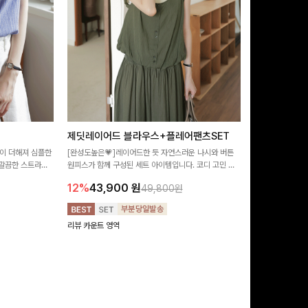
제딧레이어드 블라우스+플레어팬츠SET
뮬론퍼프 레
이 더해져 심플한
[완성도높은💗]레이어드한 듯 자연스러운 나시와 버튼
[데이트룩추천🩷
깔끔한 스트라이
원피스가 함께 구성된 세트 아이템입니다. 코디 고민 없
랑스러운 분위기를
 좋은 블라우스예요
이 한 벌만으로도 내추럴하면서 여성스러운 썸머룩 완성!
밋밋함 없이 여성
12%
43,900
원
10%
29,9
49,800원
리뷰 카운트 영역
리뷰 카운트 영역