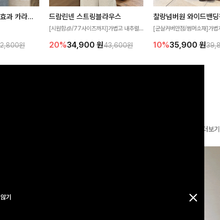
[재구매율1위] 냉감효과 카라니트
드람린넨 스트링블라우스
[군살커버만점/썸머소재]가볍
[시원함🧊/77사이즈까지]가볍고 내추럴
필요가 없어요!얇
원단과 여유로운 와이드 핏으로
한 텍스처가 돋보이는 블라우스로, 답답함
10%
35,900
원
20%
34,900
원
32,800원
39,
43,600원
여름에도 시원하게
편안하게 착용하실 수 있는 팬
없는 슬릿 카라 디자인이 얼굴선을 더욱 시
다
✨ 허리 전체 밴딩과 스트링 
원하게 연출해드립니다 🤍🌿
감 있는 착용감을 더해드려요!
더보기
 않기