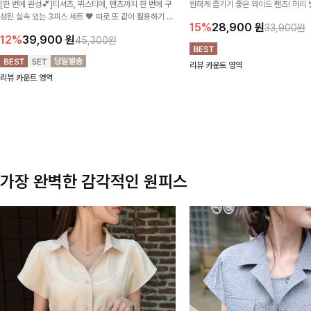
[한 번에 완성💕]티셔츠, 뷔스티에, 팬츠까지 한 번에 구
원하게 즐기기 좋은 와이드 팬츠! 허리
성된 실속 있는 3피스 세트 🖤 따로 또 같이 활용하기 좋
테일로 편안한 착용감을 더했으며, 여
15%
28,900
원
33,900원
아 코디 걱정 없이 데일리하게 즐기기 좋아요 ✨
이드핏이 군살을 자연스럽게 커버해준답
12%
39,900
원
45,300원
리뷰 카운트 영역
리뷰 카운트 영역
가장 완벽한 감각적인 원피스