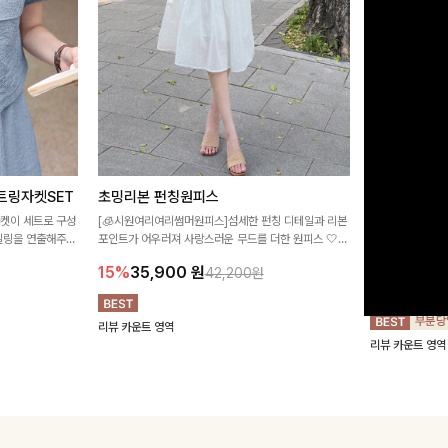
트링자켓SET
초밍리본 펀칭원피스
[주문폭주/
스
자켓이 세트로 구성
[🧊시원여리여리썸머원피스]섬세한 펀칭 디테일과 리본
타일링을 연출해주는
포인트가 어우러져 사랑스러운 무드를 더한 원피스 🤍
구김이 적은 링클
 실용적이며, 스트
여리하게 퍼지는 실루엣으로 로맨틱하고 여성스럽게 연
하며 일자로 떨어
15%
35,900
원
42,200원
어 데일리부터 여
출돼요 ✨
해주는 원피스에
18%
27,9
리뷰 카운트 영역
리뷰 카운트 영역