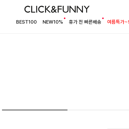
NO1. 썸머베스트
BEST100
NEW10%
휴가 전 빠른배송
여름특가~
두가지 컬러 데일리아이템
룬카일 스트라이프셔츠