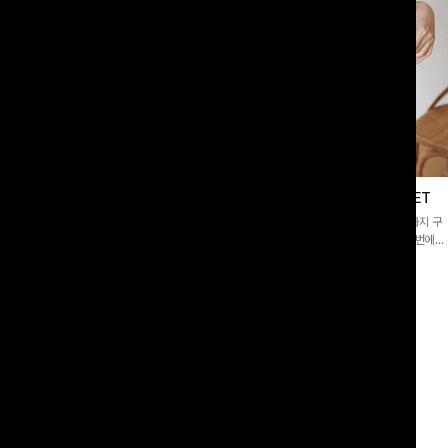
이스블라우스
필딩버튼 카라블라우스+와이드팬츠SET
]깔끔한 소매 퍼프와 레이스 자수로 사
[SET PICK]버튼 카라 블라우스와 팬츠, 스트랩까지 구
 담았으며 은은한 체크 패턴이 더해져
성된 활용도 높은 3종 세트 🤍 코디 걱정 없이 한 번에
스러움 가득 느껴지는 블라우스에요🤍
완성도 있는 스타일링을 연출할 수 있어 데일리하게 즐기
00
원
10%
49,900
원
33,200원
55,400원
기 좋아요 ✨
리뷰 카운트 영역