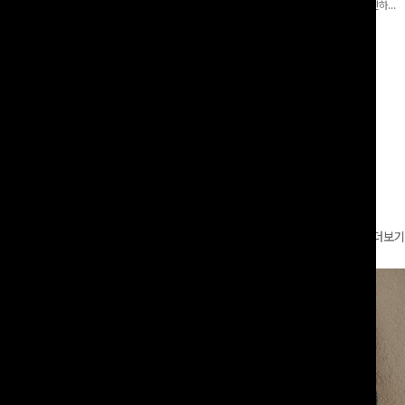
 와이드 팬츠입니다. 여유롭게 떨어지
어 핏 반바지가 함께 구성된 세트 아이템으로, 편안하면
볍게 바스락거리는 소재감으로 시원하고
서도 캐주얼한 꾸안꾸룩을 완성해드립니다 ✨🩵
00
원
18%
29,900
원
49,800원
36,400원
좋은 아이템-
리뷰 카운트 영역
더보기