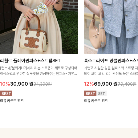
리월르 플레어원피스+스트랩SET
특스트라이프 링클원피스+스
[캡소매/분위기UP]허리 리본 스트랩이 세트로 구성되어
가볍고 시원한 링클 원피스와 스트링 
여성스럽고 우아한 실루엣을 완성해주는 원피스- 자연스
되어 코디 고민 없이 완성도 높은 스
럽게 퍼지는 플레어 라인과 깔끔한 핏이 어우러져 단정하
아이템 🤍 따로 또 같이 활용하기 좋아
10%
30,900
원
12%
69,900
원
34,300원
79,400원
면서도 여리한 무드로 입어져✨
링 디테일로 다양한 핏을 연출할 수 있
행룩까지 멋스럽게 즐기기 좋아요 ✨
리뷰 카운트 영역
리뷰 카운트 영역