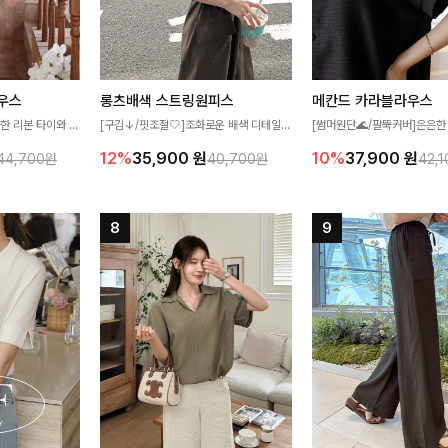
우스
롱츠배색 스트링원피스
메칸드 카라블라우스
한 리본 타이와 자
[구김↓/핏조절🤍]조화로운 배색 디테일로
[썸머원단🌊/팔뚝커버]은은한
디테일이 여성스러운
스타일을 더한 원피스! 스트링이 내장되어
와 여유로운 실루엣이 만나 
12%
35,900
원
10%
37,900
원
44,700원
40,700원
42,
스 🤎 하늘하늘
있어 여리여리한 라인을 만들어주고 넉넉한
세련된 무드를 연출해주는 블
떨어지는 실루엣으로
포켓으로 실용성까지 갖췄어요:)
리룩부터 출근룩까지 다양하게
 세련되게 즐기기
은 베이직한 디자인!