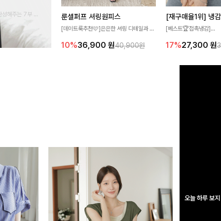
완성해주는 7부 블
룬셀퍼프 셔링원피스
 스타일링을 연출하
[데이트룩추천🩷]은은한 셔링 디테일과 퍼
[베스트🏆접촉냉감]
프 소매가 어우러져 사랑스러운 무드를 완
여름에도 무더위 걱정할 
10%
36,900
원
17%
27,300
원
40,900원
성해주는 원피스🤍 허리 스모크 밴딩이 슬
고 가벼운 소재감으로 
림한 실루엣을 연출해주며, 자연스럽게 퍼
즐기실 수 있는 니트랍니
지는 플레어 라인으로 여성스럽고 편안하게
즐기기 좋아요
오늘 하루 보지