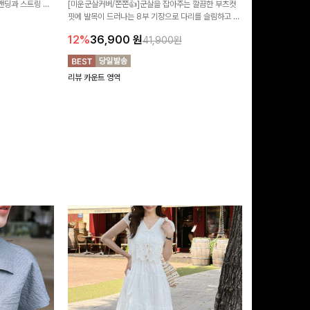
 밴딩과 스트링 디
[미운군살커버/쫀쫀👍]군살을 잡아주는 깔끔한 부츠컷
포인트가 되어주는
유롭게 떨어지는 와
핏에 발목이 드러나는 8부 기장으로 다리를 슬림하고 길
는 실루엣과 가
14%
42,9
니다:)
어보이게 만들어주며 생지 소재로 멋을 더한 데님팬츠에
편안하게 즐기기 
12%
36,900
원
41,900원
요~!
리뷰 카운트 영역
리뷰 카운트 영역