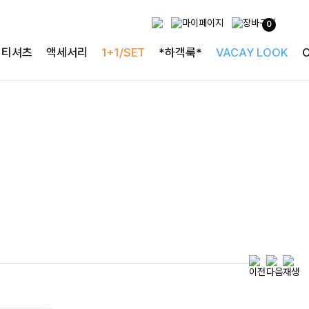
0
투피스로 완성되는
티셔츠
액세서리
1+1/SET
*하객룩*
VACAY LOOK
완성도 높은 원피스SET
특스트라이프 링클원피스+스트링자켓SET