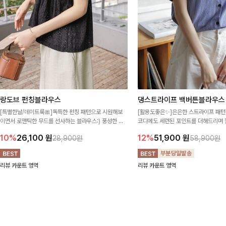
랑도브 펀칭블라우스
댕스트라이프 백버튼블라우스
[특별한날/데이트룩🎀]독특한 펀칭 패턴으로 시원해보
[활용도좋은✨]은은한 스트라이프 패턴
이면서 로맨틱한 무드를 선사하는 블라우스:) 풍성한 퍼
코디에도 세련된 포인트를 더해드리며 
프 소매와 밑단 셔링으로 스타일을 더했어요
프 디테일로 유행 없이 오래 함께하기
10%
26,100
원
12%
51,900
원
28,900원
58,900원
리뷰 카운트 영역
리뷰 카운트 영역