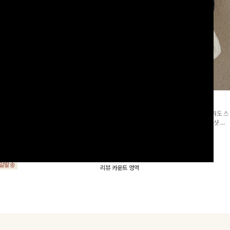
군살삭제]젤링클프리 카라원피
조단스트링 체크원피스
[고객요청재입고/2천장돌파💚]하나만 툭 착용해줘도 스
프리 원단으로 항상 깔끔하게 착용 가능
타일리시해 보이는 휘뚜루 마뚜루 아이템 ~ ! 인생샷 건
지는 넉넉한 핏으로 군살을 완벽히 커버
질 수 있는 세련된 무드의 체크 패턴이 들어간 원피스 : )
15%
29,900
원
35,100원
요🖤
00
원
34,000원
리뷰 카운트 영역