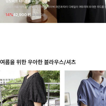
밍팃퍼프 타이블라우스
[고급스러움/하객룩추천💎]여성스러운 브이넥 라인과 타이 디테일이 어우러져 우아한 무드를 
라우스 🤍 여유로운 7부 소매로 편안하게 착용되며 데일리룩부터 출근룩, 하객룩까지 세련된
14%
42,900
원
49,800원
기 좋은 아이템이에요
여름을 위한 우아한 블라우스/셔츠