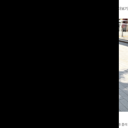
더보기
와이드팬츠[FREE,L사이즈]
테킷미 레터링티셔츠+반바지SET
8부기장]사이드 버튼 디테일이 은은한
[데일리부터 여행룩까지]감각적인 레터링 티셔츠와 플레