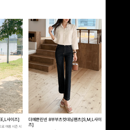
E,L사이즈]
더예쁜린넨 8부부츠컷데님팬츠[S,M,L사이
쿨링버튼 8부
즈]
으로 여름 시즌 시
[바스락소재💙/