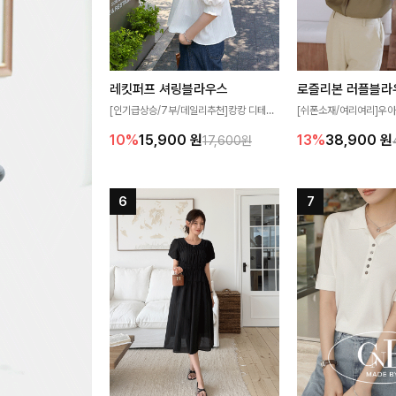
레킷퍼프 셔링블라우스
로즐리본 러플블라
[인기급상승/7부/데일리추천]캉캉 디테일
[쉬폰소재/여리여리]우아
이 더해져 사랑스럽고 풍성한 실루엣을 완
연스럽게 흐르는 러플 
10%
15,900
원
13%
38,900
원
17,600원
성해주는 블라우스 🤍 가볍게 퍼지는 핏으
분위기를 더해주는 블라우
로 체형을 자연스럽게 커버해주며 여성스럽
한 소재감과 여유롭게 
게 즐기기 좋아요 ✨
얼굴까지 화사해 보이며
좋아요