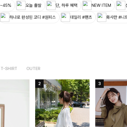
~45%
오늘 출발
단, 하루 혜택
NEW ITEM
하나로 완성된 코디 #원피스
데일리 #팬츠
화사한 #니
T-SHIRT
OUTER