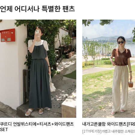
언제 어디서나 특별한 팬츠
쿠르디 언발뷔스티에+티셔츠+와이드팬츠
내가고른쿨함 와이드팬츠[FRE
SET
[2TYPE기장]가볍고 내추럴한 소재감