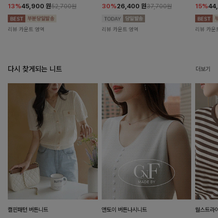
13%
45,900
원
30%
26,400
원
15%
44
52,700원
37,700원
리뷰 카운트 영역
리뷰 카운트 영역
리뷰 카운
다시 찾게되는 니트
더보기
캘핀패턴 버튼니트
앤토이 버튼나시니트
월스트라