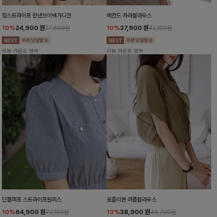
함스트라이프 린넨브이넥가디건
메칸드 카라블라우스
10%
24,900
원
10%
37,900
원
27,600원
42,100원
리뷰 카운트 영역
리뷰 카운트 영역
딘젤퍼프 스트라이프원피스
로즐리본 러플블라우스
10%
64,900
원
13%
38,900
원
72,100원
44,700원