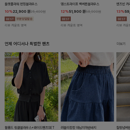
들렛플라워 펀칭블라우스
댕스트라이프 백버튼블라우스
엔즈빈 카
10%
22,900
원
12%
51,900
원
13%
59
25,400원
58,900원
리뷰 카운트 영역
리뷰 카운트 영역
리뷰 카운
언제 어디서나 특별한 팬츠
더보기
팔롬드 링클블라우스+와이드팬츠SET
러블리캉캉 데님치마반바지
찰랑넘버원