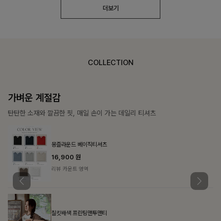
더보기
COLLECTION
가장 쉬운 코디
특별한 날부터 일상까지 함께하는 룩
쥬빌스트링 포켓원피스
17%
48,900
원
58,900원
리뷰 카운트 영역
블룬티 나시원피스+셔츠SET
15%
31,900
원
37,500원