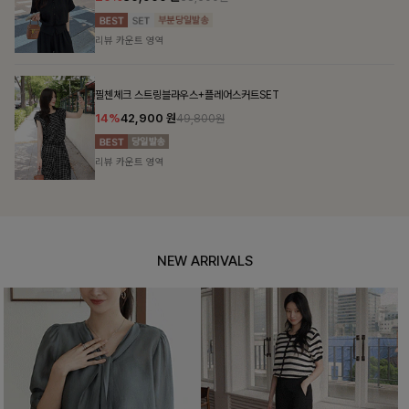
리뷰 카운트 영역
필첸체크 스트링블라우스+플레어스커트SET
14%
42,900
원
49,800원
리뷰 카운트 영역
NEW ARRIVALS