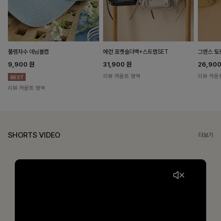
풀렘자수 데님볼캡
에런 포켓숄더백+스트랩SET
그렌스 토
9,900
원
31,900
원
26,90
리뷰 카운트 영역
리뷰 카운
리뷰 카운트 영역
SHORTS VIDEO
더보기