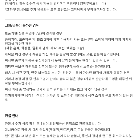
(인위적인 훼손 & 수선 등의 악용을 방지하기 위함이니 양해부탁드립니다)
*교환/반품시에도 추가 발생되는 모든 도선료는 고객님께서 부담해주셔야 합니다.
교환/반품이 불가한 경우
반품기한(상품 수령후 7일)이 경과한 경우
공정거래, 표준약관 제 15조 2항에 의한 이용자의 사용 또는 일부 소비에 의하여 재화 가치가
현저히 감소한 경우
(착용 흔적, 화장품, 탈취제 냄새, 세탁, 수선, 택훼손 포함)
세탁을 하신 경우나 착용을 하신 후에는 불량이 발견되어도 교환/반품이 불가합니다.
워싱면 종류의 제품은 워싱과정에서 옷이 살짝 돌아가는 현상이 있을 수 있습니다.
피팅만 해보신 경우라도 상품이 훼손된 경우(구김,늘어남,보풀)는 불가합니다.
배송 시 생긴 구김, 단추 바느질의 느슨함, 간단한 손질이 가능한 마감실 처리가 미흡한 경우
거래처 공정 과정 중 단추구멍이 완벽히 뚫리지 않은 경우 (가위로 간단하게 구멍을 내주신 뒤
착용 부탁드립니다)
워싱 과정 중 발생하는 냄새와 단추 위치를 나타내는 초크 자국이 남은 경우
지퍼의 뻣뻣한 움직임, 신발이나 가방 및 소품 마감 처리에서 생긴 소량의 본드 자국이 있는 경
우
환불 안내
환불시 수거 상품 확인 후 3일이내 결제하신 방법으로 환불해드립니다
예치금으로 환불 시 다시 원결제(무통장,핸드폰,카드)로의 환불은 불가합니다.
핸드폰 결제후 부분 취소 또는 결제한 달이 지나 환불시, 통신사 정책상 핸드폰 취소가 되지않