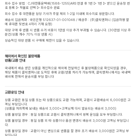
회수 접수 방법 : CJ대한통운택배(1588-1255)ARS 연결 후 1번 ▷ 1번 ▷ 받으신 운송장 번
호 등록 ▷ 착불로 선택 ▷ 회수접수 완료
회수 접수 후 대한통운 담당 기사가 주말 제외 1-2일 이내에 회수지로 방문합니다.
배송비 입금계좌 : 국민은행 512637-01-001048 / 예금주 : (주)클릭앤퍼니 (입금자명 옆
에 휴대폰 뒷번호 4자리 기재 요청)
대량 구매 후 반품 시 반품 수거 비용이 1만원 이상 추가 부과될 수 있습니다. (30만원 이상 주
문건/상품 개수 70% 이상 반품 시)
상습적인 대량 반품 시 구매에 제한이 있을 수 있습니다.
해외에서 확인된 불량제품
반품/교환 안내
국내에서 배송 받은 상품을 개인적으로 해외에 전달하신 후 불량제품으로 확인되었을 경우,
해당 제품이 클릭앤퍼니로 도착된 후에 교환/반품 처리가 가능하며, 클릭앤퍼니에서는 국내택
배비에 한해서 운송비를 부담 합니다
교환운임 안내
상품 교환은 동일 상품 또는 타 상품으로도 교환 가능하며, 교환시 교환배송비 6,000원은 고
객님 부담입니다.
(상품을 저희쪽에 보내는 배송비 3,000+고객님께 다시 발송되는 배송비 3,000)
상품 불량일 경우 : 동일 상품으로 교환시 클릭앤퍼니에서 왕복 운임을 모두 부담합니다.
상품 불량일 경우 : 동일 상품 외 타 상품이나 옵션 변경시 배송비 3,000원 고객님 부담입니
다.
상품 불량일 경우 : 교환이 아닌 변심으로 반품을 할 경우 초기 배송비 3,000원은 고객님 부
담입니다.