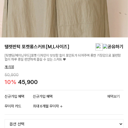
탤렛핀턱 포켓롱스커트[M,L사이즈]
[뒷밴딩/페미닌무드]포켓 디자인이 밋밋함 없이 포인트가 되어주며 롱한 기장감으로 불편함
없이 하루 종일 편안하게 즐길 수 있는 스커트 ♥
개 리뷰
50,900
10%
45,900
신규가입 혜택
신규가입 혜택
혜택보기
무이자 카드
최대 6개월 무이자