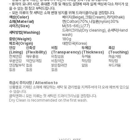
- 용자의 모니터 사양, 휴대폰 기종 및 해상도 설정에 따라 실제 색상과 다소 차이가 있
을 수 있는 점 참고 부탁드립니다.
- 모든 의류의 첫 세탁은 소재 변형 방지를 위해 드라이클리닝을 권장합니다.
색상(Color)
베이지(Beige),크림(Cream),카키(Khaki)
소재(Material)
면(Cotton)70%,나일론(nylon)30%
사이즈(Size)
M(55-66),L(77)
드라이크리닝(Dry cleaning), 손세탁(Hand
세탁방법(Washing)
wash)
중량(Weight)
180g
제조국(Origin)
대한민국(Korea)
안감
신축성
비침
두께감
촉감
(Lining)
(Flexibility)
(Transparency)
(Thickness)
(Touching)
전체안감
매우좋음
비침있음
두꺼움
까슬거림
부분안감
약간당겨짐
비침약간
적당함
적당함
안감탈부착
없음
밝은칼라만
얇음
부드러움
없음
없음
없음
취급시 주의사항 / Attention to
상품별로 기재된 소재에 해당하는 세탁 및 관리법을 지켜주셔야 더 오래 예쁘게 입으실
수 있습니다.
클릭앤퍼니 모든 의류는 첫 세탁은 드라이크리닝을 권장합니다.
Dry Clean is recommended on the first wash.