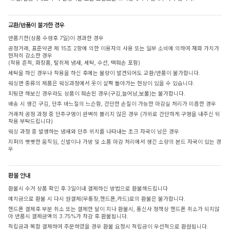
교환/반품이 불가한 경우
반품기한(상품 수령후 7일)이 경과한 경우
공정거래, 표준약관 제 15조 2항에 의한 이용자의 사용 또는 일부 소비에 의하여 재화 가치가
현저히 감소한 경우
(착용 흔적, 화장품, 탈취제 냄새, 세탁, 수선, 택훼손 포함)
세탁을 하신 경우나 착용을 하신 후에는 불량이 발견되어도 교환/반품이 불가합니다.
워싱면 종류의 제품은 워싱과정에서 옷이 살짝 돌아가는 현상이 있을 수 있습니다.
피팅만 해보신 경우라도 상품이 훼손된 경우(구김,늘어남,보풀)는 불가합니다.
배송 시 생긴 구김, 단추 바느질의 느슨함, 간단한 손질이 가능한 마감실 처리가 미흡한 경우
거래처 공정 과정 중 단추구멍이 완벽히 뚫리지 않은 경우 (가위로 간단하게 구멍을 내주신 뒤
착용 부탁드립니다)
워싱 과정 중 발생하는 냄새와 단추 위치를 나타내는 초크 자국이 남은 경우
지퍼의 뻣뻣한 움직임, 신발이나 가방 및 소품 마감 처리에서 생긴 소량의 본드 자국이 있는 경
우
환불 안내
환불시 수거 상품 확인 후 3일이내 결제하신 방법으로 환불해드립니다
예치금으로 환불 시 다시 원결제(무통장,핸드폰,카드)로의 환불은 불가합니다.
핸드폰 결제후 부분 취소 또는 결제한 달이 지나 환불시, 통신사 정책상 핸드폰 취소가 되지않
아 반품시 결제금액의 3.75%가 차감 후 환불됩니다.
적립금과 복합 결제하여 주문하였을 경우 환불 요청시 적립금이 우선적으로 환원됩니다.