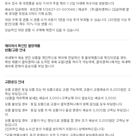
회수 접수 후 대한통운 담당 기사가 주말 제외 1-2일 이내에 회수지로 방문합니다.
배송비 입금계좌 : 국민은행 512637-01-001048 / 예금주 : (주)클릭앤퍼니 (입금자명 옆
에 휴대폰 뒷번호 4자리 기재 요청)
대량 구매 후 반품 시 반품 수거 비용이 1만원 이상 추가 부과될 수 있습니다. (30만원 이상 주
문건/상품 개수 70% 이상 반품 시)
상습적인 대량 반품 시 구매에 제한이 있을 수 있습니다.
해외에서 확인된 불량제품
반품/교환 안내
국내에서 배송 받은 상품을 개인적으로 해외에 전달하신 후 불량제품으로 확인되었을 경우,
해당 제품이 클릭앤퍼니로 도착된 후에 교환/반품 처리가 가능하며, 클릭앤퍼니에서는 국내택
배비에 한해서 운송비를 부담 합니다
교환운임 안내
상품 교환은 동일 상품 또는 타 상품으로도 교환 가능하며, 교환시 교환배송비 6,000원은 고
객님 부담입니다.
(상품을 저희쪽에 보내는 배송비 3,000+고객님께 다시 발송되는 배송비 3,000)
상품 불량일 경우 : 동일 상품으로 교환시 클릭앤퍼니에서 왕복 운임을 모두 부담합니다.
상품 불량일 경우 : 동일 상품 외 타 상품이나 옵션 변경시 배송비 3,000원 고객님 부담입니
다.
상품 불량일 경우 : 교환이 아닌 변심으로 반품을 할 경우 초기 배송비 3,000원은 고객님 부
담입니다.
(인위적인 훼손 & 수선 등의 악용을 방지하기 위함이니 양해부탁드립니다)
*교환/반품시에도 추가 발생되는 모든 도선료는 고객님께서 부담해주셔야 합니다.