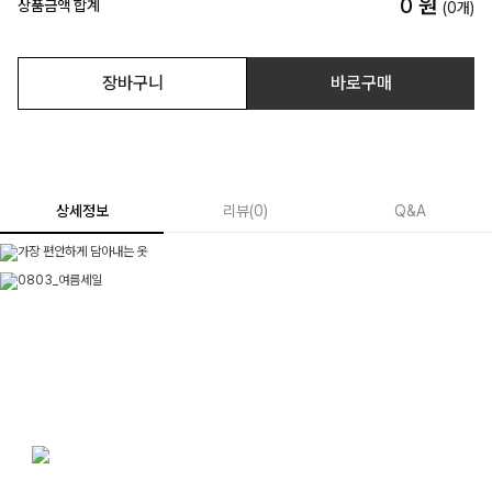
0
원
상품금액 합계
(
0
개)
장바구니
바로구매
상세정보
리뷰
(
0
)
Q&A