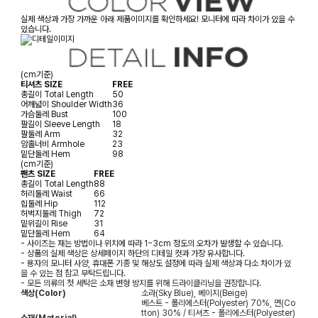
실제 색상과 가장 가까운 아래 제품이미지를 확인하세요! 모니터에 따라 차이가 있을 수
있습니다.
(cm기준)
티셔츠 SIZE
FREE
총길이
Total Length
50
어깨넓이
Shoulder Width
36
가슴둘레
Bust
100
팔길이
Sleeve Length
18
팔둘레
Arm
32
암홀너비
Armhole
23
밑단둘레
Hem
98
(cm기준)
팬츠 SIZE
FREE
총길이
Total Length
88
허리둘레
Waist
66
힙둘레
Hip
112
허벅지둘레
Thigh
72
밑위길이
Rise
31
밑단둘레
Hem
64
- 사이즈는 재는 방법이나 위치에 따라 1~3cm 정도의 오차가 발생할 수 있습니다.
- 상품의 실제 색상은 상세페이지 하단의 디테일 컷과 가장 유사합니다.
- 용자의 모니터 사양, 휴대폰 기종 및 해상도 설정에 따라 실제 색상과 다소 차이가 있
을 수 있는 점 참고 부탁드립니다.
- 모든 의류의 첫 세탁은 소재 변형 방지를 위해 드라이클리닝을 권장합니다.
색상(Color)
소라(Sky Blue), 베이지(Beige)
베스트 - 폴리에스터(Polyester) 70%, 면(Co
tton) 30% / 티셔츠 - 폴리에스터(Polyester)
소재(Material)