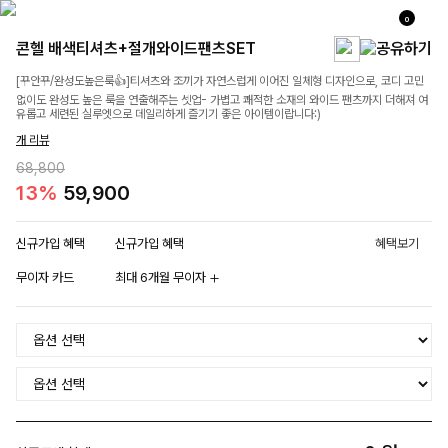
0
콘헬 배색티셔츠+절개와이드팬츠SET
[꾸안꾸/완성도높은룩👍]티셔츠와 조끼가 자연스럽게 이어진 일체형 디자인으로, 코디 고민
없이도 완성도 높은 룩을 연출해주는 셋업- 가볍고 쾌적한 소재의 와이드 팬츠까지 더해져 여
유롭고 세련된 실루엣으로 데일리하게 즐기기 좋은 아이템이랍니다:)
개 리뷰
68,800
13%
59,900
신규가입 혜택
신규가입 혜택
혜택보기
무이자 카드
최대 6개월 무이자