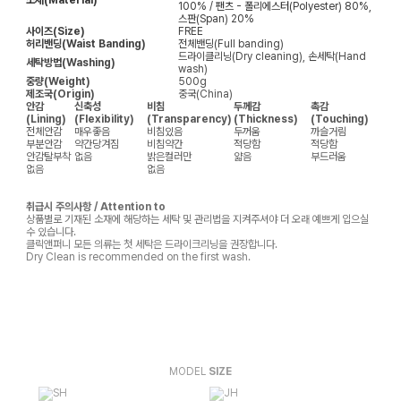
100% / 팬츠 - 폴리에스터(Polyester) 80%,
스판(Span) 20%
사이즈(Size)
FREE
허리밴딩(Waist Banding)
전체밴딩(Full banding)
드라이클리닝(Dry cleaning), 손세탁(Hand
세탁방법(Washing)
wash)
중량(Weight)
500g
제조국(Origin)
중국(China)
안감
신축성
비침
두께감
촉감
(Lining)
(Flexibility)
(Transparency)
(Thickness)
(Touching)
전체안감
매우좋음
비침있음
두꺼움
까슬거림
부분안감
약간당겨짐
비침약간
적당함
적당함
안감탈부착
없음
밝은컬러만
얇음
부드러움
없음
없음
취급시 주의사항 / Attention to
상품별로 기재된 소재에 해당하는 세탁 및 관리법을 지켜주셔야 더 오래 예쁘게 입으실
수 있습니다.
클릭앤퍼니 모든 의류는 첫 세탁은 드라이크리닝을 권장합니다.
Dry Clean is recommended on the first wash.
MODEL
SIZE