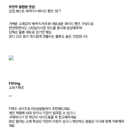
꾸안꾸 끝판완 셋업
집업 베스트 배색 티+와이드 팬츠 SET
가벼운 소재감의 배색 티셔츠와 여유로운 와이드 팬츠 구성으로
편안하면서도 스타일리시한 무드를 동시에 완성해주며
단독은 물론 세트로 입기만 해도
코디 고민 없이 멋스럽게 연출되는 활용도 높은 셋업입니다
Fitting.
소라 FREE
ㅡ
FREE 사이즈로 66반분들까지 추천해드려요
개인 체형에 따라 핏이나 기장이 달라질 수 있으니
구매하시기 전 하단의 사이즈표를 꼭 참고해주세요
밝은 컬러는 소재 특성상 약간의 비침이 있으니 예민하신 분들은 이너와 함께 착용해주
세요