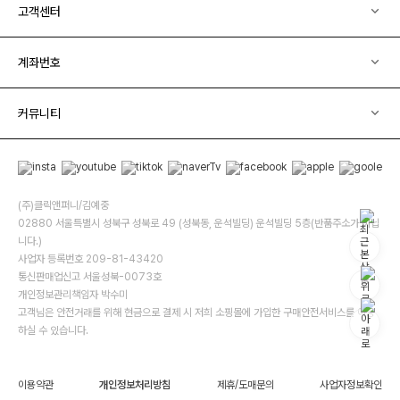
고객센터
계좌번호
커뮤니티
(주)클릭앤퍼니/김예중
02880 서울특별시 성북구 성북로 49 (성북동, 운석빌딩) 운석빌딩 5층(반품주소가 아닙
니다.)
사업자 등록번호 209-81-43420
통신판매업신고 서울성북-0073호
개인정보관리책임자 박수미
고객님은 안전거래를 위해 현금으로 결제 시 저희 소핑몰에 가입한 구매안전서비스를 이용
하실 수 있습니다.
이용약관
개인정보처리방침
제휴/도매문의
사업자정보확인