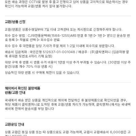
모든 배송 과정은 CCTV로 촬영 후 출고 진행되고 있어 상품을 고의적으로 훼손하시는 경우
확인이 가능하며 교환/반품 처리 절대 불가합니다.
교환/반품 신청
교환/반품은 상품수령일부터 7일 이내 고객센터 또는 게시판으로 신청해주셔야 합니다.
회수 접수 방법 : CJ대한통운택배(1588-1255)ARS 연결 후 1번 ▷ 1번 ▷ 받으신 운송장 번
호 등록 ▷ 착불로 선택 ▷ 회수접수 완료
회수 접수 후 대한통운 담당 기사가 주말 제외 1-2일 이내에 회수지로 방문합니다.
배송비 입금계좌 : 국민은행 512637-01-001048 / 예금주 : (주)클릭앤퍼니 (입금자명 옆
에 휴대폰 뒷번호 4자리 기재 요청)
대량 구매 후 반품 시 반품 수거 비용이 1만원 이상 추가 부과될 수 있습니다. (30만원 이상 주
문건/상품 개수 70% 이상 반품 시)
상습적인 대량 반품 시 구매에 제한이 있을 수 있습니다.
해외에서 확인된 불량제품
반품/교환 안내
국내에서 배송 받은 상품을 개인적으로 해외에 전달하신 후 불량제품으로 확인되었을 경우,
해당 제품이 클릭앤퍼니로 도착된 후에 교환/반품 처리가 가능하며, 클릭앤퍼니에서는 국내택
배비에 한해서 운송비를 부담 합니다
교환운임 안내
상품 교환은 동일 상품 또는 타 상품으로도 교환 가능하며, 교환시 교환배송비 6,000원은 고