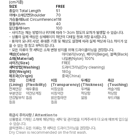
(cm기준)
SIZE
FREE
총길이
Total Length
51
어깨+소매단면
Shoulder
70
가슴둘레
Bust Circumference
118
팔둘레
Arm
40
밑단둘레
Hem
100
- 사이즈는 재는 방법이나 위치에 따라 1~3cm 정도의 오차가 발생할 수 있습니다.
- 상품의 실제 색상은 상세페이지 하단의 디테일 컷과 가장 유사합니다.
- 용자의 모니터 사양, 휴대폰 기종 및 해상도 설정에 따라 실제 색상과 다소 차이가 있
을 수 있는 점 참고 부탁드립니다.
- 모든 의류의 첫 세탁은 소재 변형 방지를 위해 드라이클리닝을 권장합니다.
색상(Color)
아이보리(Ivory), 베이지(Beige), 블랙(Black)
소재(Material)
나일론(Nylon) 100%
사이즈(Size)
FREE
세탁방법(Washing)
드라이크리닝(Dry cleaning)
중량(Weight)
180g
제조국(Origin)
중국(China)
안감
신축성
비침
두께감
촉감
(Lining)
(Flexibility)
(Transparency)
(Thickness)
(Touching)
전체안감
매우좋음
비침있음
두꺼움
까슬거림
부분안감
약간당겨짐
비침약간
적당함
적당함
안감탈부착
없음
밝은칼라만
얇음
부드러움
없음
없음
취급시 주의사항 / Attention to
상품별로 기재된 소재에 해당하는 세탁 및 관리법을 지켜주셔야 더 오래 예쁘게 입으실
수 있습니다.
클릭앤퍼니 모든 의류는 첫 세탁은 드라이크리닝을 권장합니다.
Dry Clean is recommended on the first wash.