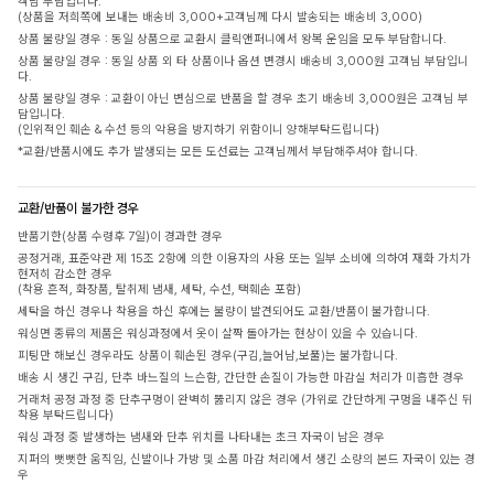
객님 부담입니다.
(상품을 저희쪽에 보내는 배송비 3,000+고객님께 다시 발송되는 배송비 3,000)
상품 불량일 경우 : 동일 상품으로 교환시 클릭앤퍼니에서 왕복 운임을 모두 부담합니다.
상품 불량일 경우 : 동일 상품 외 타 상품이나 옵션 변경시 배송비 3,000원 고객님 부담입니
다.
상품 불량일 경우 : 교환이 아닌 변심으로 반품을 할 경우 초기 배송비 3,000원은 고객님 부
담입니다.
(인위적인 훼손 & 수선 등의 악용을 방지하기 위함이니 양해부탁드립니다)
*교환/반품시에도 추가 발생되는 모든 도선료는 고객님께서 부담해주셔야 합니다.
교환/반품이 불가한 경우
반품기한(상품 수령후 7일)이 경과한 경우
공정거래, 표준약관 제 15조 2항에 의한 이용자의 사용 또는 일부 소비에 의하여 재화 가치가
현저히 감소한 경우
(착용 흔적, 화장품, 탈취제 냄새, 세탁, 수선, 택훼손 포함)
세탁을 하신 경우나 착용을 하신 후에는 불량이 발견되어도 교환/반품이 불가합니다.
워싱면 종류의 제품은 워싱과정에서 옷이 살짝 돌아가는 현상이 있을 수 있습니다.
피팅만 해보신 경우라도 상품이 훼손된 경우(구김,늘어남,보풀)는 불가합니다.
배송 시 생긴 구김, 단추 바느질의 느슨함, 간단한 손질이 가능한 마감실 처리가 미흡한 경우
거래처 공정 과정 중 단추구멍이 완벽히 뚫리지 않은 경우 (가위로 간단하게 구멍을 내주신 뒤
착용 부탁드립니다)
워싱 과정 중 발생하는 냄새와 단추 위치를 나타내는 초크 자국이 남은 경우
지퍼의 뻣뻣한 움직임, 신발이나 가방 및 소품 마감 처리에서 생긴 소량의 본드 자국이 있는 경
우