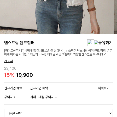
템스트링 윈드점퍼
[라이트한무게감]가볍게 툭 걸쳐도 스타일 살아나는, 바스락한 텍스처의 썸머 윈드 점퍼! 은은
하게 비치는 시어한 소재감과 스트링 디테일로 핏 조절까지 가능한 센스있는 아우터예요
개 리뷰
23,400
15%
19,900
신규가입 혜택
신규가입 혜택
혜택보기
무이자 카드
최대 6개월 무이자