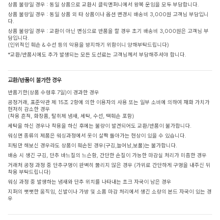
상품 불량일 경우 : 동일 상품으로 교환시 클릭앤퍼니에서 왕복 운임을 모두 부담합니다.
상품 불량일 경우 : 동일 상품 외 타 상품이나 옵션 변경시 배송비 3,000원 고객님 부담입니
다.
상품 불량일 경우 : 교환이 아닌 변심으로 반품을 할 경우 초기 배송비 3,000원은 고객님 부
담입니다.
(인위적인 훼손 & 수선 등의 악용을 방지하기 위함이니 양해부탁드립니다)
*교환/반품시에도 추가 발생되는 모든 도선료는 고객님께서 부담해주셔야 합니다.
교환/반품이 불가한 경우
반품기한(상품 수령후 7일)이 경과한 경우
공정거래, 표준약관 제 15조 2항에 의한 이용자의 사용 또는 일부 소비에 의하여 재화 가치가
현저히 감소한 경우
(착용 흔적, 화장품, 탈취제 냄새, 세탁, 수선, 택훼손 포함)
세탁을 하신 경우나 착용을 하신 후에는 불량이 발견되어도 교환/반품이 불가합니다.
워싱면 종류의 제품은 워싱과정에서 옷이 살짝 돌아가는 현상이 있을 수 있습니다.
피팅만 해보신 경우라도 상품이 훼손된 경우(구김,늘어남,보풀)는 불가합니다.
배송 시 생긴 구김, 단추 바느질의 느슨함, 간단한 손질이 가능한 마감실 처리가 미흡한 경우
거래처 공정 과정 중 단추구멍이 완벽히 뚫리지 않은 경우 (가위로 간단하게 구멍을 내주신 뒤
착용 부탁드립니다)
워싱 과정 중 발생하는 냄새와 단추 위치를 나타내는 초크 자국이 남은 경우
지퍼의 뻣뻣한 움직임, 신발이나 가방 및 소품 마감 처리에서 생긴 소량의 본드 자국이 있는 경
우