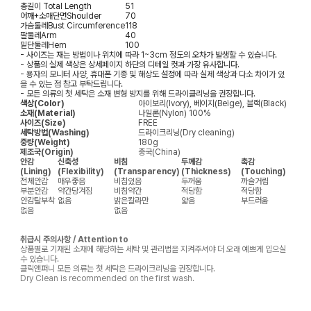
총길이
Total Length
51
어깨+소매단면
Shoulder
70
가슴둘레
Bust Circumference
118
팔둘레
Arm
40
밑단둘레
Hem
100
- 사이즈는 재는 방법이나 위치에 따라 1~3cm 정도의 오차가 발생할 수 있습니다.
- 상품의 실제 색상은 상세페이지 하단의 디테일 컷과 가장 유사합니다.
- 용자의 모니터 사양, 휴대폰 기종 및 해상도 설정에 따라 실제 색상과 다소 차이가 있
을 수 있는 점 참고 부탁드립니다.
- 모든 의류의 첫 세탁은 소재 변형 방지를 위해 드라이클리닝을 권장합니다.
색상(Color)
아이보리(Ivory), 베이지(Beige), 블랙(Black)
소재(Material)
나일론(Nylon) 100%
사이즈(Size)
FREE
세탁방법(Washing)
드라이크리닝(Dry cleaning)
중량(Weight)
180g
제조국(Origin)
중국(China)
안감
신축성
비침
두께감
촉감
(Lining)
(Flexibility)
(Transparency)
(Thickness)
(Touching)
전체안감
매우좋음
비침있음
두꺼움
까슬거림
부분안감
약간당겨짐
비침약간
적당함
적당함
안감탈부착
없음
밝은칼라만
얇음
부드러움
없음
없음
취급시 주의사항 / Attention to
상품별로 기재된 소재에 해당하는 세탁 및 관리법을 지켜주셔야 더 오래 예쁘게 입으실
수 있습니다.
클릭앤퍼니 모든 의류는 첫 세탁은 드라이크리닝을 권장합니다.
Dry Clean is recommended on the first wash.