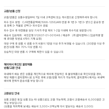
교환/반품 신청
교환/반품은 상품수령일부터 7일 이내 고객센터 또는 게시판으로 신청해주셔야 합니다.
회수 접수 방법 : CJ대한통운택배(1588-1255)ARS 연결 후 1번 ▷ 1번 ▷ 받으신 운송장 번
호 등록 ▷ 착불로 선택 ▷ 회수접수 완료
회수 접수 후 대한통운 담당 기사가 주말 제외 1-2일 이내에 회수지로 방문합니다.
배송비 입금계좌 : 국민은행 512637-01-001048 / 예금주 : (주)클릭앤퍼니 (입금자명 옆
에 휴대폰 뒷번호 4자리 기재 요청)
대량 구매 후 반품 시 반품 수거 비용이 1만원 이상 추가 부과될 수 있습니다. (30만원 이상 주
문건/상품 개수 70% 이상 반품 시)
상습적인 대량 반품 시 구매에 제한이 있을 수 있습니다.
해외에서 확인된 불량제품
반품/교환 안내
국내에서 배송 받은 상품을 개인적으로 해외에 전달하신 후 불량제품으로 확인되었을 경우,
해당 제품이 클릭앤퍼니로 도착된 후에 교환/반품 처리가 가능하며, 클릭앤퍼니에서는 국내택
배비에 한해서 운송비를 부담 합니다
교환운임 안내
상품 교환은 동일 상품 또는 타 상품으로도 교환 가능하며, 교환시 교환배송비 6,000원은 고
객님 부담입니다.
(상품을 저희쪽에 보내는 배송비 3,000+고객님께 다시 발송되는 배송비 3,000)