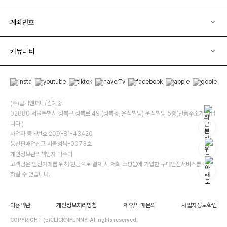
계좌번호
커뮤니티
(주)클릭앤퍼니/김예중
02880 서울특별시 성북구 성북로 49 (성북동, 운석빌딩) 운석빌딩 5층(반품주소가 아닙
니다.)
사업자 등록번호 209-81-43420
통신판매업신고 서울성북-0073호
개인정보관리책임자 박수미
고객님은 안전거래를 위해 현금으로 결제 시 저희 소핑몰에 가입한 구매안전서비스를 이용
하실 수 있습니다.
이용약관
개인정보처리방침
제휴/도매문의
사업자정보확인
COPYRIGHT (c)CLICKNFUNNY. All rights reserved.