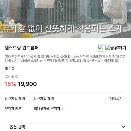
템스트링 윈드점퍼
[라이트한무게감]가볍게 툭 걸쳐도 스타일 살아나는, 바스락한 텍스처의 썸머 윈드 점퍼! 은은
하게 비치는 시어한 소재감과 스트링 디테일로 핏 조절까지 가능한 센스있는 아우터예요
개 리뷰
23,400
15%
19,900
신규가입 혜택
신규가입 혜택
혜택보기
무이자 카드
최대 6개월 무이자