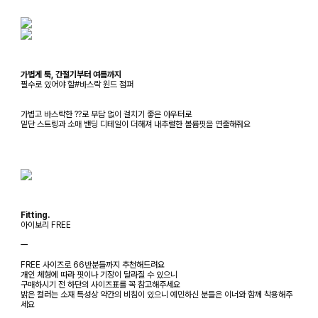
가볍게 툭, 간절기부터 여름까지
필수로 있어야 할#바스락 윈드 점퍼
가볍고 바스락한 ??로 부담 없이 걸치기 좋은 아우터로
밑단 스트링과 소매 밴딩 디테일이 더해져 내추럴한 볼륨핏을 연출해줘요
Fitting.
아이보리 FREE
ㅡ
FREE 사이즈로 66반분들까지 추천해드려요
개인 체형에 따라 핏이나 기장이 달라질 수 있으니
구매하시기 전 하단의 사이즈표를 꼭 참고해주세요
밝은 컬러는 소재 특성상 약간의 비침이 있으니 예민하신 분들은 이너와 함께 착용해주
세요