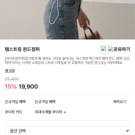
템스트링 윈드점퍼
[라이트한무게감]가볍게 툭 걸쳐도 스타일 살아나는, 바스락한 텍스처의 썸머 윈드 점퍼! 은은
하게 비치는 시어한 소재감과 스트링 디테일로 핏 조절까지 가능한 센스있는 아우터예요
개 리뷰
23,400
15%
19,900
신규가입 혜택
신규가입 혜택
혜택보기
무이자 카드
최대 6개월 무이자