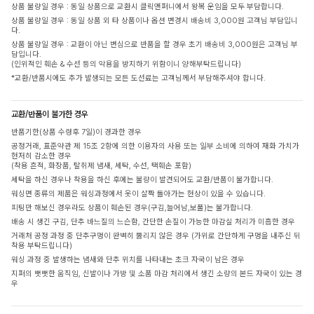
상품 불량일 경우 : 동일 상품으로 교환시 클릭앤퍼니에서 왕복 운임을 모두 부담합니다.
상품 불량일 경우 : 동일 상품 외 타 상품이나 옵션 변경시 배송비 3,000원 고객님 부담입니
다.
상품 불량일 경우 : 교환이 아닌 변심으로 반품을 할 경우 초기 배송비 3,000원은 고객님 부
담입니다.
(인위적인 훼손 & 수선 등의 악용을 방지하기 위함이니 양해부탁드립니다)
*교환/반품시에도 추가 발생되는 모든 도선료는 고객님께서 부담해주셔야 합니다.
교환/반품이 불가한 경우
반품기한(상품 수령후 7일)이 경과한 경우
공정거래, 표준약관 제 15조 2항에 의한 이용자의 사용 또는 일부 소비에 의하여 재화 가치가
현저히 감소한 경우
(착용 흔적, 화장품, 탈취제 냄새, 세탁, 수선, 택훼손 포함)
세탁을 하신 경우나 착용을 하신 후에는 불량이 발견되어도 교환/반품이 불가합니다.
워싱면 종류의 제품은 워싱과정에서 옷이 살짝 돌아가는 현상이 있을 수 있습니다.
피팅만 해보신 경우라도 상품이 훼손된 경우(구김,늘어남,보풀)는 불가합니다.
배송 시 생긴 구김, 단추 바느질의 느슨함, 간단한 손질이 가능한 마감실 처리가 미흡한 경우
거래처 공정 과정 중 단추구멍이 완벽히 뚫리지 않은 경우 (가위로 간단하게 구멍을 내주신 뒤
착용 부탁드립니다)
워싱 과정 중 발생하는 냄새와 단추 위치를 나타내는 초크 자국이 남은 경우
지퍼의 뻣뻣한 움직임, 신발이나 가방 및 소품 마감 처리에서 생긴 소량의 본드 자국이 있는 경
우