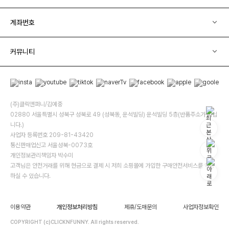
계좌번호
커뮤니티
(주)클릭앤퍼니/김예중
02880 서울특별시 성북구 성북로 49 (성북동, 운석빌딩) 운석빌딩 5층(반품주소가 아닙
니다.)
사업자 등록번호 209-81-43420
통신판매업신고 서울성북-0073호
개인정보관리책임자 박수미
고객님은 안전거래를 위해 현금으로 결제 시 저희 소핑몰에 가입한 구매안전서비스를 이용
하실 수 있습니다.
이용약관
개인정보처리방침
제휴/도매문의
사업자정보확인
COPYRIGHT (c)CLICKNFUNNY. All rights reserved.