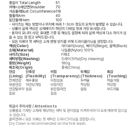
총길이
Total Length
51
어깨+소매단면
Shoulder
70
가슴둘레
Bust Circumference
118
팔둘레
Arm
40
밑단둘레
Hem
100
- 사이즈는 재는 방법이나 위치에 따라 1~3cm 정도의 오차가 발생할 수 있습니다.
- 상품의 실제 색상은 상세페이지 하단의 디테일 컷과 가장 유사합니다.
- 용자의 모니터 사양, 휴대폰 기종 및 해상도 설정에 따라 실제 색상과 다소 차이가 있
을 수 있는 점 참고 부탁드립니다.
- 모든 의류의 첫 세탁은 소재 변형 방지를 위해 드라이클리닝을 권장합니다.
색상(Color)
아이보리(Ivory), 베이지(Beige), 블랙(Black)
소재(Material)
나일론(Nylon) 100%
사이즈(Size)
FREE
세탁방법(Washing)
드라이크리닝(Dry cleaning)
중량(Weight)
180g
제조국(Origin)
중국(China)
안감
신축성
비침
두께감
촉감
(Lining)
(Flexibility)
(Transparency)
(Thickness)
(Touching)
전체안감
매우좋음
비침있음
두꺼움
까슬거림
부분안감
약간당겨짐
비침약간
적당함
적당함
안감탈부착
없음
밝은칼라만
얇음
부드러움
없음
없음
취급시 주의사항 / Attention to
상품별로 기재된 소재에 해당하는 세탁 및 관리법을 지켜주셔야 더 오래 예쁘게 입으실
수 있습니다.
클릭앤퍼니 모든 의류는 첫 세탁은 드라이크리닝을 권장합니다.
Dry Clean is recommended on the first wash.