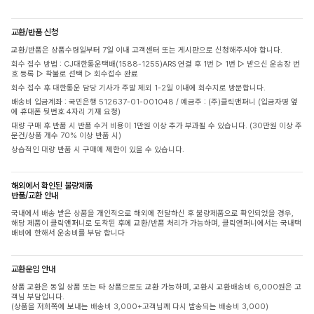
교환/반품 신청
교환/반품은 상품수령일부터 7일 이내 고객센터 또는 게시판으로 신청해주셔야 합니다.
회수 접수 방법 : CJ대한통운택배(1588-1255)ARS 연결 후 1번 ▷ 1번 ▷ 받으신 운송장 번
호 등록 ▷ 착불로 선택 ▷ 회수접수 완료
회수 접수 후 대한통운 담당 기사가 주말 제외 1-2일 이내에 회수지로 방문합니다.
배송비 입금계좌 : 국민은행 512637-01-001048 / 예금주 : (주)클릭앤퍼니 (입금자명 옆
에 휴대폰 뒷번호 4자리 기재 요청)
대량 구매 후 반품 시 반품 수거 비용이 1만원 이상 추가 부과될 수 있습니다. (30만원 이상 주
문건/상품 개수 70% 이상 반품 시)
상습적인 대량 반품 시 구매에 제한이 있을 수 있습니다.
해외에서 확인된 불량제품
반품/교환 안내
국내에서 배송 받은 상품을 개인적으로 해외에 전달하신 후 불량제품으로 확인되었을 경우,
해당 제품이 클릭앤퍼니로 도착된 후에 교환/반품 처리가 가능하며, 클릭앤퍼니에서는 국내택
배비에 한해서 운송비를 부담 합니다
교환운임 안내
상품 교환은 동일 상품 또는 타 상품으로도 교환 가능하며, 교환시 교환배송비 6,000원은 고
객님 부담입니다.
(상품을 저희쪽에 보내는 배송비 3,000+고객님께 다시 발송되는 배송비 3,000)