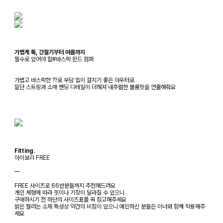
가볍게 툭, 간절기부터 여름까지
필수로 있어야 할#바스락 윈드 점퍼
가볍고 바스락한 ??로 부담 없이 걸치기 좋은 아우터로
밑단 스트링과 소매 밴딩 디테일이 더해져 내추럴한 볼륨핏을 연출해줘요
Fitting.
아이보리 FREE
ㅡ
FREE 사이즈로 66반분들까지 추천해드려요
개인 체형에 따라 핏이나 기장이 달라질 수 있으니
구매하시기 전 하단의 사이즈표를 꼭 참고해주세요
밝은 컬러는 소재 특성상 약간의 비침이 있으니 예민하신 분들은 이너와 함께 착용해주
세요