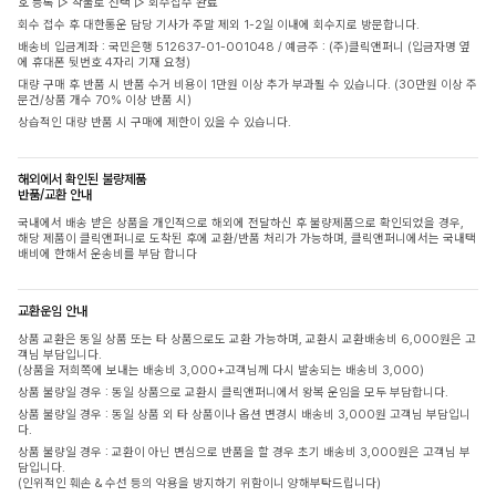
호 등록 ▷ 착불로 선택 ▷ 회수접수 완료
회수 접수 후 대한통운 담당 기사가 주말 제외 1-2일 이내에 회수지로 방문합니다.
배송비 입금계좌 : 국민은행 512637-01-001048 / 예금주 : (주)클릭앤퍼니 (입금자명 옆
에 휴대폰 뒷번호 4자리 기재 요청)
대량 구매 후 반품 시 반품 수거 비용이 1만원 이상 추가 부과될 수 있습니다. (30만원 이상 주
문건/상품 개수 70% 이상 반품 시)
상습적인 대량 반품 시 구매에 제한이 있을 수 있습니다.
해외에서 확인된 불량제품
반품/교환 안내
국내에서 배송 받은 상품을 개인적으로 해외에 전달하신 후 불량제품으로 확인되었을 경우,
해당 제품이 클릭앤퍼니로 도착된 후에 교환/반품 처리가 가능하며, 클릭앤퍼니에서는 국내택
배비에 한해서 운송비를 부담 합니다
교환운임 안내
상품 교환은 동일 상품 또는 타 상품으로도 교환 가능하며, 교환시 교환배송비 6,000원은 고
객님 부담입니다.
(상품을 저희쪽에 보내는 배송비 3,000+고객님께 다시 발송되는 배송비 3,000)
상품 불량일 경우 : 동일 상품으로 교환시 클릭앤퍼니에서 왕복 운임을 모두 부담합니다.
상품 불량일 경우 : 동일 상품 외 타 상품이나 옵션 변경시 배송비 3,000원 고객님 부담입니
다.
상품 불량일 경우 : 교환이 아닌 변심으로 반품을 할 경우 초기 배송비 3,000원은 고객님 부
담입니다.
(인위적인 훼손 & 수선 등의 악용을 방지하기 위함이니 양해부탁드립니다)