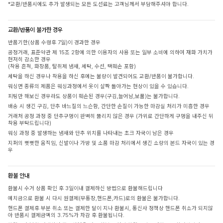
*교환/반품시에도 추가 발생되는 모든 도선료는 고객님께서 부담해주셔야 합니다.
교환/반품이 불가한 경우
반품기한(상품 수령후 7일)이 경과한 경우
공정거래, 표준약관 제 15조 2항에 의한 이용자의 사용 또는 일부 소비에 의하여 재화 가치가
현저히 감소한 경우
(착용 흔적, 화장품, 탈취제 냄새, 세탁, 수선, 택훼손 포함)
세탁을 하신 경우나 착용을 하신 후에는 불량이 발견되어도 교환/반품이 불가합니다.
워싱면 종류의 제품은 워싱과정에서 옷이 살짝 돌아가는 현상이 있을 수 있습니다.
피팅만 해보신 경우라도 상품이 훼손된 경우(구김,늘어남,보풀)는 불가합니다.
배송 시 생긴 구김, 단추 바느질의 느슨함, 간단한 손질이 가능한 마감실 처리가 미흡한 경우
거래처 공정 과정 중 단추구멍이 완벽히 뚫리지 않은 경우 (가위로 간단하게 구멍을 내주신 뒤
착용 부탁드립니다)
워싱 과정 중 발생하는 냄새와 단추 위치를 나타내는 초크 자국이 남은 경우
지퍼의 뻣뻣한 움직임, 신발이나 가방 및 소품 마감 처리에서 생긴 소량의 본드 자국이 있는 경
우
환불 안내
환불시 수거 상품 확인 후 3일이내 결제하신 방법으로 환불해드립니다
예치금으로 환불 시 다시 원결제(무통장,핸드폰,카드)로의 환불은 불가합니다.
핸드폰 결제후 부분 취소 또는 결제한 달이 지나 환불시, 통신사 정책상 핸드폰 취소가 되지않
아 반품시 결제금액의 3.75%가 차감 후 환불됩니다.