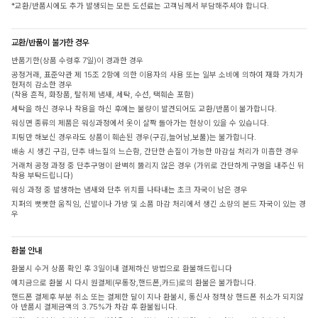
*교환/반품시에도 추가 발생되는 모든 도선료는 고객님께서 부담해주셔야 합니다.
교환/반품이 불가한 경우
반품기한(상품 수령후 7일)이 경과한 경우
공정거래, 표준약관 제 15조 2항에 의한 이용자의 사용 또는 일부 소비에 의하여 재화 가치가
현저히 감소한 경우
(착용 흔적, 화장품, 탈취제 냄새, 세탁, 수선, 택훼손 포함)
세탁을 하신 경우나 착용을 하신 후에는 불량이 발견되어도 교환/반품이 불가합니다.
워싱면 종류의 제품은 워싱과정에서 옷이 살짝 돌아가는 현상이 있을 수 있습니다.
피팅만 해보신 경우라도 상품이 훼손된 경우(구김,늘어남,보풀)는 불가합니다.
배송 시 생긴 구김, 단추 바느질의 느슨함, 간단한 손질이 가능한 마감실 처리가 미흡한 경우
거래처 공정 과정 중 단추구멍이 완벽히 뚫리지 않은 경우 (가위로 간단하게 구멍을 내주신 뒤
착용 부탁드립니다)
워싱 과정 중 발생하는 냄새와 단추 위치를 나타내는 초크 자국이 남은 경우
지퍼의 뻣뻣한 움직임, 신발이나 가방 및 소품 마감 처리에서 생긴 소량의 본드 자국이 있는 경
우
환불 안내
환불시 수거 상품 확인 후 3일이내 결제하신 방법으로 환불해드립니다
예치금으로 환불 시 다시 원결제(무통장,핸드폰,카드)로의 환불은 불가합니다.
핸드폰 결제후 부분 취소 또는 결제한 달이 지나 환불시, 통신사 정책상 핸드폰 취소가 되지않
아 반품시 결제금액의 3.75%가 차감 후 환불됩니다.