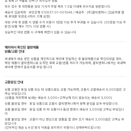
호 등록 ▷ 착불로 선택 ▷ 회수접수 완료
회수 접수 후 대한통운 담당 기사가 주말 제외 1-2일 이내에 회수지로 방문합니다.
배송비 입금계좌 : 국민은행 512637-01-001048 / 예금주 : (주)클릭앤퍼니 (입금자명 옆
에 휴대폰 뒷번호 4자리 기재 요청)
대량 구매 후 반품 시 반품 수거 비용이 1만원 이상 추가 부과될 수 있습니다. (30만원 이상 주
문건/상품 개수 70% 이상 반품 시)
상습적인 대량 반품 시 구매에 제한이 있을 수 있습니다.
해외에서 확인된 불량제품
반품/교환 안내
국내에서 배송 받은 상품을 개인적으로 해외에 전달하신 후 불량제품으로 확인되었을 경우,
해당 제품이 클릭앤퍼니로 도착된 후에 교환/반품 처리가 가능하며, 클릭앤퍼니에서는 국내택
배비에 한해서 운송비를 부담 합니다
교환운임 안내
상품 교환은 동일 상품 또는 타 상품으로도 교환 가능하며, 교환시 교환배송비 6,000원은 고
객님 부담입니다.
(상품을 저희쪽에 보내는 배송비 3,000+고객님께 다시 발송되는 배송비 3,000)
상품 불량일 경우 : 동일 상품으로 교환시 클릭앤퍼니에서 왕복 운임을 모두 부담합니다.
상품 불량일 경우 : 동일 상품 외 타 상품이나 옵션 변경시 배송비 3,000원 고객님 부담입니
다.
상품 불량일 경우 : 교환이 아닌 변심으로 반품을 할 경우 초기 배송비 3,000원은 고객님 부
담입니다.
(인위적인 훼손 & 수선 등의 악용을 방지하기 위함이니 양해부탁드립니다)