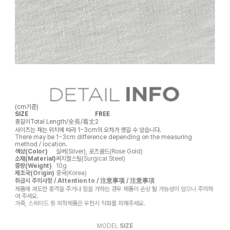
(cm기준)
SIZE
FREE
총길이
Total Length/全長/着丈
2
사이즈는 재는 위치에 따라 1~3cm의 오차가 생길 수 있습니다.
There may be 1~3cm difference depending on the measuring
method / location.
색상(Color)
실버(Silver), 로즈골드(Rose Gold)
소재(Material)
써지컬스틸(Surgical Steel)
중량(Weight)
10g
제조국(Origin)
중국(Korea)
취급시 주의사항 / Attention to / 注意事项 / 注意事項
제품에 과도한 충격을 주거나 힘을 가하는 경우 제품이 손상 될 가능성이 있으니 주의하
여 주세요.
가죽, 스웨이드 등 피혁제품은 우천시 착화를 피해주세요.
MODEL
SIZE