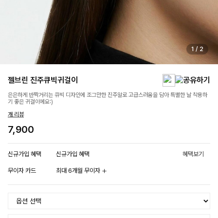
1
/
2
젤브린 진주큐빅귀걸이
은은하게 반짝거리는 큐빅 디자인에 조그만한 진주알로 고급스러움을 담아 특별한 날 착용하
기 좋은 귀걸이에요:)
개 리뷰
7,900
신규가입 혜택
신규가입 혜택
혜택보기
무이자 카드
최대 6개월 무이자