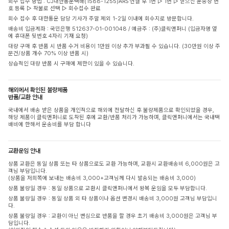
회수 접수 방법 : CJ대한통운택배(1588-1255)ARS 연결 후 1번 ▷ 1번 ▷ 받으신 운송장 번
호 등록 ▷ 착불로 선택 ▷ 회수접수 완료
회수 접수 후 대한통운 담당 기사가 주말 제외 1-2일 이내에 회수지로 방문합니다.
배송비 입금계좌 : 국민은행 512637-01-001048 / 예금주 : (주)클릭앤퍼니 (입금자명 옆
에 휴대폰 뒷번호 4자리 기재 요청)
대량 구매 후 반품 시 반품 수거 비용이 1만원 이상 추가 부과될 수 있습니다. (30만원 이상 주
문건/상품 개수 70% 이상 반품 시)
상습적인 대량 반품 시 구매에 제한이 있을 수 있습니다.
해외에서 확인된 불량제품
반품/교환 안내
국내에서 배송 받은 상품을 개인적으로 해외에 전달하신 후 불량제품으로 확인되었을 경우,
해당 제품이 클릭앤퍼니로 도착된 후에 교환/반품 처리가 가능하며, 클릭앤퍼니에서는 국내택
배비에 한해서 운송비를 부담 합니다
교환운임 안내
상품 교환은 동일 상품 또는 타 상품으로도 교환 가능하며, 교환시 교환배송비 6,000원은 고
객님 부담입니다.
(상품을 저희쪽에 보내는 배송비 3,000+고객님께 다시 발송되는 배송비 3,000)
상품 불량일 경우 : 동일 상품으로 교환시 클릭앤퍼니에서 왕복 운임을 모두 부담합니다.
상품 불량일 경우 : 동일 상품 외 타 상품이나 옵션 변경시 배송비 3,000원 고객님 부담입니
다.
상품 불량일 경우 : 교환이 아닌 변심으로 반품을 할 경우 초기 배송비 3,000원은 고객님 부
담입니다.