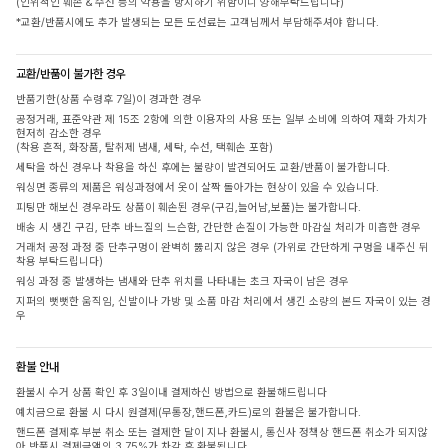
(인위적인 훼손 & 수선 등의 악용을 방지하기 위함이니 양해부탁드립니다)
*교환/반품시에도 추가 발생되는 모든 도선료는 고객님께서 부담해주셔야 합니다.
교환/반품이 불가한 경우
반품기한(상품 수령후 7일)이 경과한 경우
공정거래, 표준약관 제 15조 2항에 의한 이용자의 사용 또는 일부 소비에 의하여 재화 가치가
현저히 감소한 경우
(착용 흔적, 화장품, 탈취제 냄새, 세탁, 수선, 택훼손 포함)
세탁을 하신 경우나 착용을 하신 후에는 불량이 발견되어도 교환/반품이 불가합니다.
워싱면 종류의 제품은 워싱과정에서 옷이 살짝 돌아가는 현상이 있을 수 있습니다.
피팅만 해보신 경우라도 상품이 훼손된 경우(구김,늘어남,보풀)는 불가합니다.
배송 시 생긴 구김, 단추 바느질의 느슨함, 간단한 손질이 가능한 마감실 처리가 미흡한 경우
거래처 공정 과정 중 단추구멍이 완벽히 뚫리지 않은 경우 (가위로 간단하게 구멍을 내주신 뒤
착용 부탁드립니다)
워싱 과정 중 발생하는 냄새와 단추 위치를 나타내는 초크 자국이 남은 경우
지퍼의 뻣뻣한 움직임, 신발이나 가방 및 소품 마감 처리에서 생긴 소량의 본드 자국이 있는 경
우
환불 안내
환불시 수거 상품 확인 후 3일이내 결제하신 방법으로 환불해드립니다
예치금으로 환불 시 다시 원결제(무통장,핸드폰,카드)로의 환불은 불가합니다.
핸드폰 결제후 부분 취소 또는 결제한 달이 지나 환불시, 통신사 정책상 핸드폰 취소가 되지않
아 반품시 결제금액의 3.75%가 차감 후 환불됩니다.