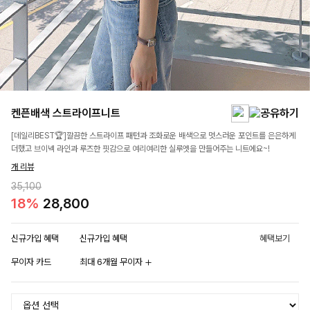
켄픈배색 스트라이프니트
[데일리BEST🏆]깔끔한 스트라이프 패턴과 조화로운 배색으로 멋스러운 포인트를 은은하게
더했고 브이넥 라인과 루즈한 핏감으로 여리여리한 실루엣을 만들어주는 니트에요~!
개 리뷰
35,100
18%
28,800
신규가입 혜택
신규가입 혜택
혜택보기
무이자 카드
최대 6개월 무이자