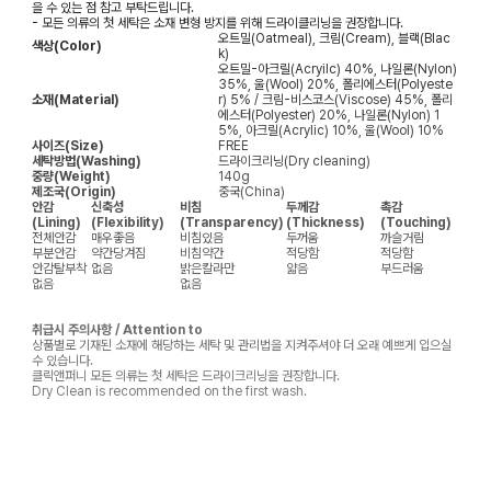
을 수 있는 점 참고 부탁드립니다.
- 모든 의류의 첫 세탁은 소재 변형 방지를 위해 드라이클리닝을 권장합니다.
오트밀(Oatmeal), 크림(Cream), 블랙(Blac
색상(Color)
k)
오트밀-아크릴(Acryilc) 40%, 나일론(Nylon)
35%, 울(Wool) 20%, 폴리에스터(Polyeste
소재(Material)
r) 5% / 크림-비스코스(Viscose) 45%, 폴리
에스터(Polyester) 20%, 나일론(Nylon) 1
5%, 아크릴(Acrylic) 10%, 울(Wool) 10%
사이즈(Size)
FREE
세탁방법(Washing)
드라이크리닝(Dry cleaning)
중량(Weight)
140g
제조국(Origin)
중국(China)
안감
신축성
비침
두께감
촉감
(Lining)
(Flexibility)
(Transparency)
(Thickness)
(Touching)
전체안감
매우좋음
비침있음
두꺼움
까슬거림
부분안감
약간당겨짐
비침약간
적당함
적당함
안감탈부착
없음
밝은칼라만
얇음
부드러움
없음
없음
취급시 주의사항 / Attention to
상품별로 기재된 소재에 해당하는 세탁 및 관리법을 지켜주셔야 더 오래 예쁘게 입으실
수 있습니다.
클릭앤퍼니 모든 의류는 첫 세탁은 드라이크리닝을 권장합니다.
Dry Clean is recommended on the first wash.