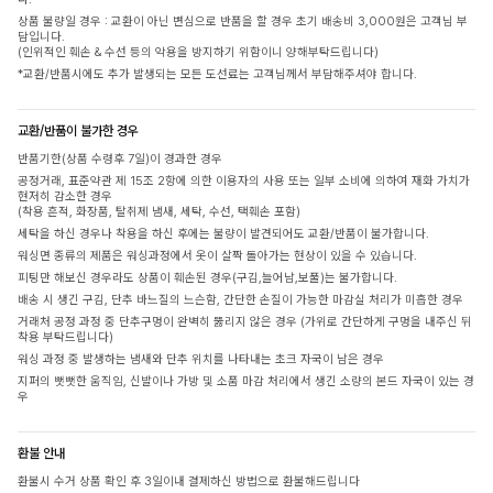
상품 불량일 경우 : 교환이 아닌 변심으로 반품을 할 경우 초기 배송비 3,000원은 고객님 부
담입니다.
(인위적인 훼손 & 수선 등의 악용을 방지하기 위함이니 양해부탁드립니다)
*교환/반품시에도 추가 발생되는 모든 도선료는 고객님께서 부담해주셔야 합니다.
교환/반품이 불가한 경우
반품기한(상품 수령후 7일)이 경과한 경우
공정거래, 표준약관 제 15조 2항에 의한 이용자의 사용 또는 일부 소비에 의하여 재화 가치가
현저히 감소한 경우
(착용 흔적, 화장품, 탈취제 냄새, 세탁, 수선, 택훼손 포함)
세탁을 하신 경우나 착용을 하신 후에는 불량이 발견되어도 교환/반품이 불가합니다.
워싱면 종류의 제품은 워싱과정에서 옷이 살짝 돌아가는 현상이 있을 수 있습니다.
피팅만 해보신 경우라도 상품이 훼손된 경우(구김,늘어남,보풀)는 불가합니다.
배송 시 생긴 구김, 단추 바느질의 느슨함, 간단한 손질이 가능한 마감실 처리가 미흡한 경우
거래처 공정 과정 중 단추구멍이 완벽히 뚫리지 않은 경우 (가위로 간단하게 구멍을 내주신 뒤
착용 부탁드립니다)
워싱 과정 중 발생하는 냄새와 단추 위치를 나타내는 초크 자국이 남은 경우
지퍼의 뻣뻣한 움직임, 신발이나 가방 및 소품 마감 처리에서 생긴 소량의 본드 자국이 있는 경
우
환불 안내
환불시 수거 상품 확인 후 3일이내 결제하신 방법으로 환불해드립니다