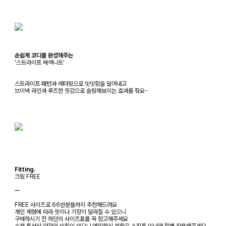
손쉽게 코디를 완성해주는
'스트라이프 배색니트'
스트라이프 패턴과 레터링으로 밋밋함을 덜어내고
브이넥 라인과 루즈한 핏감으로 슬림해보이는 효과를 줘요-
Fitting.
크림 FREE
ㅡ
FREE 사이즈로 66반분들까지 추천해드려요
개인 체형에 따라 핏이나 기장이 달라질 수 있으니
구매하시기 전 하단의 사이즈표를 꼭 참고해주세요
소재 특성상 약간의 비침이 있으니 예민하신 분들은 스킨톤 이너와 함께 착용해주세요