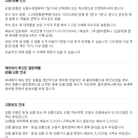
교환/반품 신청
교환/반품은 상품수령일부터 7일 이내 고객센터 또는 게시판으로 신청해주셔야 합니다.
회수 접수 방법 : CJ대한통운택배(1588-1255)ARS 연결 후 1번 ▷ 1번 ▷ 받으신 운송장 번
호 등록 ▷ 착불로 선택 ▷ 회수접수 완료
회수 접수 후 대한통운 담당 기사가 주말 제외 1-2일 이내에 회수지로 방문합니다.
배송비 입금계좌 : 국민은행 512637-01-001048 / 예금주 : (주)클릭앤퍼니 (입금자명 옆
에 휴대폰 뒷번호 4자리 기재 요청)
대량 구매 후 반품 시 반품 수거 비용이 1만원 이상 추가 부과될 수 있습니다. (30만원 이상 주
문건/상품 개수 70% 이상 반품 시)
상습적인 대량 반품 시 구매에 제한이 있을 수 있습니다.
해외에서 확인된 불량제품
반품/교환 안내
국내에서 배송 받은 상품을 개인적으로 해외에 전달하신 후 불량제품으로 확인되었을 경우,
해당 제품이 클릭앤퍼니로 도착된 후에 교환/반품 처리가 가능하며, 클릭앤퍼니에서는 국내택
배비에 한해서 운송비를 부담 합니다
교환운임 안내
상품 교환은 동일 상품 또는 타 상품으로도 교환 가능하며, 교환시 교환배송비 6,000원은 고
객님 부담입니다.
(상품을 저희쪽에 보내는 배송비 3,000+고객님께 다시 발송되는 배송비 3,000)
상품 불량일 경우 : 동일 상품으로 교환시 클릭앤퍼니에서 왕복 운임을 모두 부담합니다.
상품 불량일 경우 : 동일 상품 외 타 상품이나 옵션 변경시 배송비 3,000원 고객님 부담입니
다.