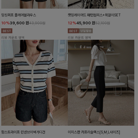
밍킷퍼프 플레어블라우스
캣밍레이어드 패턴원피스+목걸이SET
10%
39,600
원
12%
45,900
원
43,900원
52,100원
리뷰 카운트 영역
리뷰 카운트 영역
함스트라이프 린넨브이넥가디건
이지스판 카프리슬랙스[S,M,L사이즈]