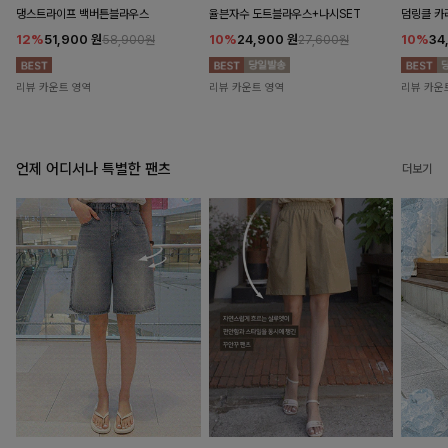
댕스트라이프 백버튼블라우스
율븐자수 도트블라우스+나시SET
덤링클 카
12%
51,900
원
10%
24,900
원
10%
34
58,900원
27,600원
리뷰 카운트 영역
리뷰 카운트 영역
리뷰 카운
언제 어디서나 특별한 팬츠
더보기