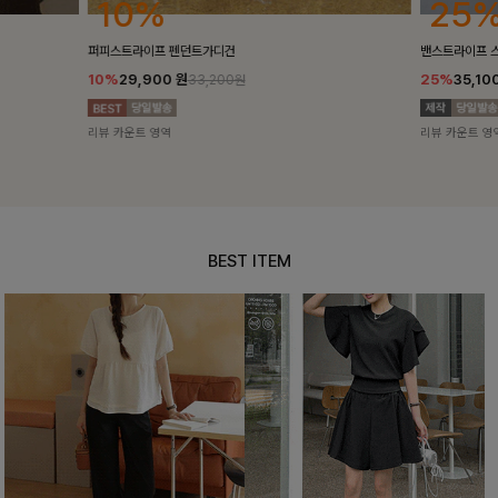
25%
10%
밴스트라이프 스트링원피스
[5천장돌파/C
25%
35,100
원
10%
34,90
46,800원
리뷰 카운트 영역
리뷰 카운트 영
BEST ITEM