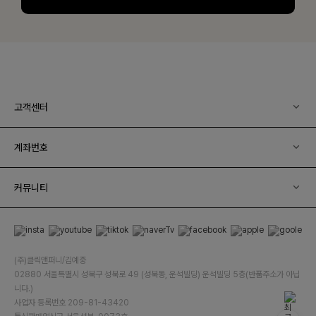
고객센터
계좌번호
커뮤니티
(주)클릭앤퍼니/김예중
02880 서울특별시 성북구 성북로 49 (성북동, 운석빌딩) 운석빌딩 5층(반품주소가 아닙
니다.)
사업자 등록번호 209-81-43420