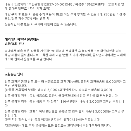
배송비 입금계좌 : 국민은행 512637-01-001048 / 예금주 : (주)클릭앤퍼니 (입금자명 옆
에 휴대폰 뒷번호 4자리 기재 요청)
대량 구매 후 반품 시 반품 수거 비용이 1만원 이상 추가 부과될 수 있습니다. (30만원 이상 주
문건/상품 개수 70% 이상 반품 시)
상습적인 대량 반품 시 구매에 제한이 있을 수 있습니다.
해외에서 확인된 불량제품
반품/교환 안내
국내에서 배송 받은 상품을 개인적으로 해외에 전달하신 후 불량제품으로 확인되었을 경우,
해당 제품이 클릭앤퍼니로 도착된 후에 교환/반품 처리가 가능하며, 클릭앤퍼니에서는 국내택
배비에 한해서 운송비를 부담 합니다
교환운임 안내
상품 교환은 동일 상품 또는 타 상품으로도 교환 가능하며, 교환시 교환배송비 6,000원은 고
객님 부담입니다.
(상품을 저희쪽에 보내는 배송비 3,000+고객님께 다시 발송되는 배송비 3,000)
상품 불량일 경우 : 동일 상품으로 교환시 클릭앤퍼니에서 왕복 운임을 모두 부담합니다.
상품 불량일 경우 : 동일 상품 외 타 상품이나 옵션 변경시 배송비 3,000원 고객님 부담입니
다.
상품 불량일 경우 : 교환이 아닌 변심으로 반품을 할 경우 초기 배송비 3,000원은 고객님 부
담입니다.
(인위적인 훼손 & 수선 등의 악용을 방지하기 위함이니 양해부탁드립니다)
*교환/반품시에도 추가 발생되는 모든 도선료는 고객님께서 부담해주셔야 합니다.