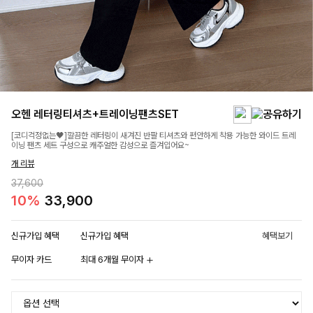
오헨 레터링티셔츠+트레이닝팬츠SET
[코디걱정없는🖤]깔끔한 레터링이 새겨진 반팔 티셔츠와 편안하게 착용 가능한 와이드 트레
이닝 팬츠 세트 구성으로 캐주얼한 감성으로 즐겨입어요~
개 리뷰
37,600
10%
33,900
신규가입 혜택
신규가입 혜택
혜택보기
무이자 카드
최대 6개월 무이자