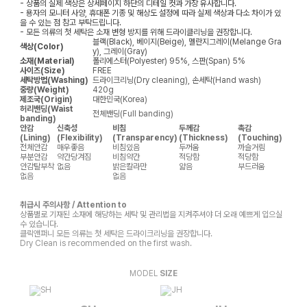
- 상품의 실제 색상은 상세페이지 하단의 디테일 컷과 가장 유사합니다.
- 용자의 모니터 사양, 휴대폰 기종 및 해상도 설정에 따라 실제 색상과 다소 차이가 있
을 수 있는 점 참고 부탁드립니다.
- 모든 의류의 첫 세탁은 소재 변형 방지를 위해 드라이클리닝을 권장합니다.
블랙(Black), 베이지(Beige), 멜란지그레이(Melange Gra
색상(Color)
y), 그레이(Gray)
소재(Material)
폴리에스터(Polyester) 95%, 스판(Span) 5%
사이즈(Size)
FREE
세탁방법(Washing)
드라이크리닝(Dry cleaning), 손세탁(Hand wash)
중량(Weight)
420g
제조국(Origin)
대한민국(Korea)
허리밴딩(Waist
전체밴딩(Full banding)
banding)
안감
신축성
비침
두께감
촉감
(Lining)
(Flexibility)
(Transparency)
(Thickness)
(Touching)
전체안감
매우좋음
비침있음
두꺼움
까슬거림
부분안감
약간당겨짐
비침약간
적당함
적당함
안감탈부착
없음
밝은칼라만
얇음
부드러움
없음
없음
취급시 주의사항 / Attention to
상품별로 기재된 소재에 해당하는 세탁 및 관리법을 지켜주셔야 더 오래 예쁘게 입으실
수 있습니다.
클릭앤퍼니 모든 의류는 첫 세탁은 드라이크리닝을 권장합니다.
Dry Clean is recommended on the first wash.
MODEL
SIZE