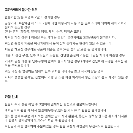
교환/반품이 불가한 경우
반품기한(상품 수령후 7일)이 경과한 경우
공정거래, 표준약관 제 15조 2항에 의한 이용자의 사용 또는 일부 소비에 의하여 재화 가치가
현저히 감소한 경우
(착용 흔적, 화장품, 탈취제 냄새, 세탁, 수선, 택훼손 포함)
세탁을 하신 경우나 착용을 하신 후에는 불량이 발견되어도 교환/반품이 불가합니다.
워싱면 종류의 제품은 워싱과정에서 옷이 살짝 돌아가는 현상이 있을 수 있습니다.
피팅만 해보신 경우라도 상품이 훼손된 경우(구김,늘어남,보풀)는 불가합니다.
배송 시 생긴 구김, 단추 바느질의 느슨함, 간단한 손질이 가능한 마감실 처리가 미흡한 경우
거래처 공정 과정 중 단추구멍이 완벽히 뚫리지 않은 경우 (가위로 간단하게 구멍을 내주신 뒤
착용 부탁드립니다)
워싱 과정 중 발생하는 냄새와 단추 위치를 나타내는 초크 자국이 남은 경우
지퍼의 뻣뻣한 움직임, 신발이나 가방 및 소품 마감 처리에서 생긴 소량의 본드 자국이 있는 경
우
환불 안내
환불시 수거 상품 확인 후 3일이내 결제하신 방법으로 환불해드립니다
예치금으로 환불 시 다시 원결제(무통장,핸드폰,카드)로의 환불은 불가합니다.
핸드폰 결제후 부분 취소 또는 결제한 달이 지나 환불시, 통신사 정책상 핸드폰 취소가 되지않
아 반품시 결제금액의 3.75%가 차감 후 환불됩니다.
적립금과 복합 결제하여 주문하였을 경우 환불 요청시 적립금이 우선적으로 환원됩니다.