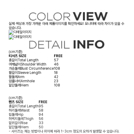
실제 색상과 가장 가까운 아래 제품이미지를 확인하세요! 모니터에 따라 차이가 있을 수
있습니다.
(cm기준)
티셔츠 SIZE
FREE
총길이
Total Length
57
어깨넓이
Shoulder Width
46
가슴둘레
Bust Circumference
108
팔길이
Sleeve Length
18
팔둘레
Arm
42
암홀너비
Armhole
23
밑단둘레
Hem
108
(cm기준)
팬츠 SIZE
FREE
총길이
Total Length
95
허리둘레
Waist
58
힙둘레
Hip
94
허벅지둘레
Thigh
56
밑위길이
Rise
33
밑단둘레
Hem
50
- 사이즈는 재는 방법이나 위치에 따라 1~3cm 정도의 오차가 발생할 수 있습니다.