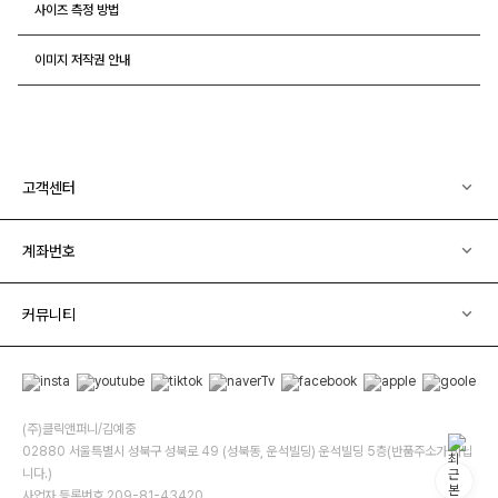
사이즈 측정 방법
이미지 저작권 안내
고객센터
계좌번호
커뮤니티
(주)클릭앤퍼니/김예중
02880 서울특별시 성북구 성북로 49 (성북동, 운석빌딩) 운석빌딩 5층(반품주소가 아닙
니다.)
사업자 등록번호 209-81-43420