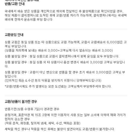
반품/교환 안내
국내에서 배송 받은 상품을 개인적으로 해외에 전달하신 후 불량제품으로 확인되었을 경우,
해당 제품이 클릭앤퍼니로 도착된 후에 교환/반품 처리가 가능하며, 클릭앤퍼니에서는 국내택
배비에 한해서 운송비를 부담 합니다
교환운임 안내
상품 교환은 동일 상품 또는 타 상품으로도 교환 가능하며, 교환시 교환배송비 6,000원은 고
객님 부담입니다.
(상품을 저희쪽에 보내는 배송비 3,000+고객님께 다시 발송되는 배송비 3,000)
상품 불량일 경우 : 동일 상품으로 교환시 클릭앤퍼니에서 왕복 운임을 모두 부담합니다.
상품 불량일 경우 : 동일 상품 외 타 상품이나 옵션 변경시 배송비 3,000원 고객님 부담입니
다.
상품 불량일 경우 : 교환이 아닌 변심으로 반품을 할 경우 초기 배송비 3,000원은 고객님 부
담입니다.
(인위적인 훼손 & 수선 등의 악용을 방지하기 위함이니 양해부탁드립니다)
*교환/반품시에도 추가 발생되는 모든 도선료는 고객님께서 부담해주셔야 합니다.
교환/반품이 불가한 경우
반품기한(상품 수령후 7일)이 경과한 경우
공정거래, 표준약관 제 15조 2항에 의한 이용자의 사용 또는 일부 소비에 의하여 재화 가치가
현저히 감소한 경우
(착용 흔적, 화장품, 탈취제 냄새, 세탁, 수선, 택훼손 포함)
세탁을 하신 경우나 착용을 하신 후에는 불량이 발견되어도 교환/반품이 불가합니다.