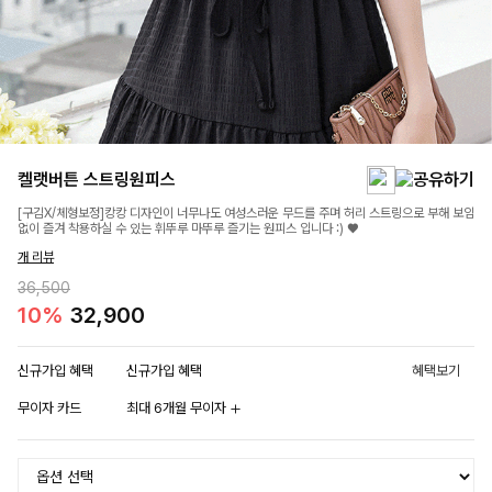
켈랫버튼 스트링원피스
[구김X/체형보정]캉캉 디자인이 너무나도 여성스러운 무드를 주며 허리 스트링으로 부해 보임
없이 즐겨 착용하실 수 있는 휘뚜루 마뚜루 즐기는 원피스 입니다 :) ♥
개 리뷰
36,500
10%
32,900
신규가입 혜택
신규가입 혜택
혜택보기
무이자 카드
최대 6개월 무이자