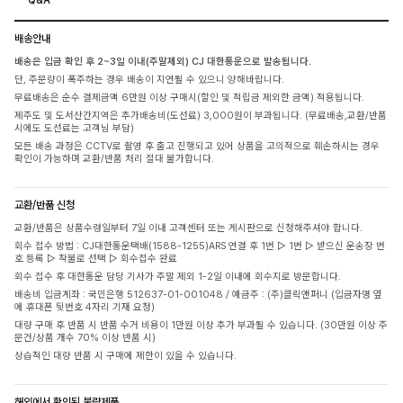
배송안내
배송은 입금 확인 후 2~3일 이내(주말제외) CJ 대한통운으로 발송됩니다.
단, 주문량이 폭주하는 경우 배송이 지연될 수 있으니 양해바랍니다.
무료배송은 순수 결제금액 6만원 이상 구매시(할인 및 적립금 제외한 금액) 적용됩니다.
제주도 및 도서산간지역은 추가배송비(도선료) 3,000원이 부과됩니다. (무료배송,교환/반품
시에도 도선료는 고객님 부담)
모든 배송 과정은 CCTV로 촬영 후 출고 진행되고 있어 상품을 고의적으로 훼손하시는 경우
확인이 가능하며 교환/반품 처리 절대 불가합니다.
교환/반품 신청
교환/반품은 상품수령일부터 7일 이내 고객센터 또는 게시판으로 신청해주셔야 합니다.
회수 접수 방법 : CJ대한통운택배(1588-1255)ARS 연결 후 1번 ▷ 1번 ▷ 받으신 운송장 번
호 등록 ▷ 착불로 선택 ▷ 회수접수 완료
회수 접수 후 대한통운 담당 기사가 주말 제외 1-2일 이내에 회수지로 방문합니다.
배송비 입금계좌 : 국민은행 512637-01-001048 / 예금주 : (주)클릭앤퍼니 (입금자명 옆
에 휴대폰 뒷번호 4자리 기재 요청)
대량 구매 후 반품 시 반품 수거 비용이 1만원 이상 추가 부과될 수 있습니다. (30만원 이상 주
문건/상품 개수 70% 이상 반품 시)
상습적인 대량 반품 시 구매에 제한이 있을 수 있습니다.
해외에서 확인된 불량제품