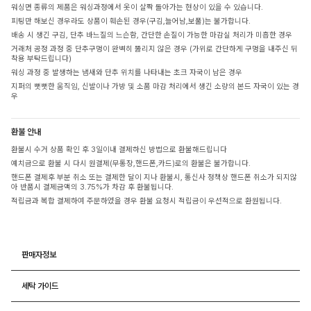
워싱면 종류의 제품은 워싱과정에서 옷이 살짝 돌아가는 현상이 있을 수 있습니다.
피팅만 해보신 경우라도 상품이 훼손된 경우(구김,늘어남,보풀)는 불가합니다.
배송 시 생긴 구김, 단추 바느질의 느슨함, 간단한 손질이 가능한 마감실 처리가 미흡한 경우
거래처 공정 과정 중 단추구멍이 완벽히 뚫리지 않은 경우 (가위로 간단하게 구멍을 내주신 뒤
착용 부탁드립니다)
워싱 과정 중 발생하는 냄새와 단추 위치를 나타내는 초크 자국이 남은 경우
지퍼의 뻣뻣한 움직임, 신발이나 가방 및 소품 마감 처리에서 생긴 소량의 본드 자국이 있는 경
우
환불 안내
환불시 수거 상품 확인 후 3일이내 결제하신 방법으로 환불해드립니다
예치금으로 환불 시 다시 원결제(무통장,핸드폰,카드)로의 환불은 불가합니다.
핸드폰 결제후 부분 취소 또는 결제한 달이 지나 환불시, 통신사 정책상 핸드폰 취소가 되지않
아 반품시 결제금액의 3.75%가 차감 후 환불됩니다.
적립금과 복합 결제하여 주문하였을 경우 환불 요청시 적립금이 우선적으로 환원됩니다.
판매자정보
세탁 가이드