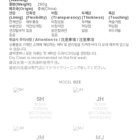
중량(Weight)
290g
제조국(Origin)
중국(China)
안감
신축성
비침
두께감
촉감
(Lining)
(Flexibility)
(Transparency)
(Thickness)
(Touching)
전체안감
매우좋음
비침있음
두꺼움
까슬거림
부분안감
약간당겨짐
비침약간
적당함
적당함
안감탈부착
없음
밝은칼라만
얇음
부드러움
없음
없음
취급시 주의사항 / Attention to / 注意事项 / 注意事項
상품별로 기재된 소재에 해당하는 세탁 및 관리법을 지켜주셔야 더 오래 예쁘게 입으실
수 있습니다.
클릭앤퍼니 모든 의류는 첫 세탁은 드라이크리닝을 권장합니다.
Dry Clean is recommended on the first wash.
建议在第一次洗涤时使用干洗。
最初の洗濯は専門店にてドライクリーニングをしてください。
MODEL
SIZE
SH
JH
163cm
167cm
TOP(55)
TOP(55)
BOTTOM(26)
BOTTOM(26)
SHOES(240)
SHOES(240)
JM
MJ