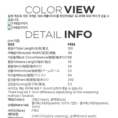
실제 색상과 가장 가까운 아래 제품이미지를 확인하세요! 모니터에 따라 차이가 있을 수
있습니다.
(cm기준)
SIZE
FREE
총길이
Total Length/全長/着丈
120
어깨넓이
Shoulder Width/肩宽/肩幅
36
가슴둘레
Bust Circumference/胸围/胸まわり
98
팔길이
Sleeve Length/袖长/袖丈
32
팔둘레
Arm/袖围/腕まわり
34
암홀너비
Armhole/袖根围/アームホール
23
허리둘레
Waist/腰围/ウエスト
94
밑단둘레
Hem/裤脚围/裾まわり
250
안감길이
Lining/里子料/裏地
53
사이즈는 재는 위치에 따라 1~3cm의 오차가 생길 수 있습니다.
There may be 1~3cm difference depending on the measuring
method / location.
색상(Color)
크림(Cream), 블랙(Black)
폴리에스터(Pplyester) 100% /안감 - 폴리에스터(Pplyester)
소재(Material)
100%
사이즈(Size)
FREE
세탁방법
드라이크리닝(Dry cleaning), 손세탁(Hand wash)
(Washing)