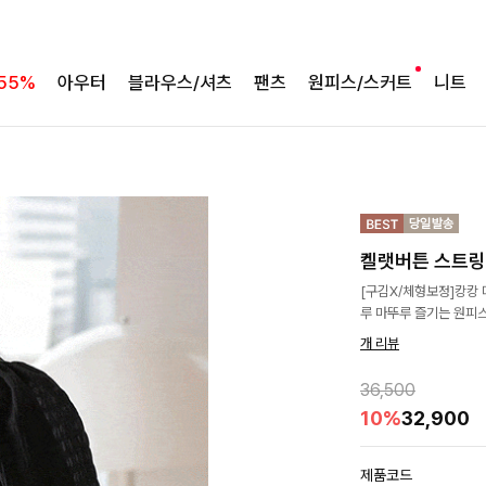
55%
아우터
블라우스/셔츠
팬츠
원피스/스커트
니트
켈랫버튼 스트
[구김X/체형보정]캉캉
루 마뚜루 즐기는 원피스 
개 리뷰
36,500
10%
32,900
제품코드