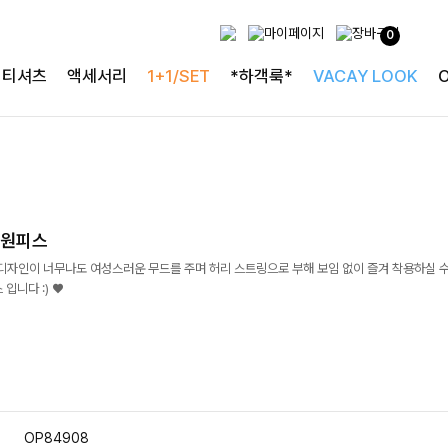
0
티셔츠
액세서리
1+1/SET
*하객룩*
VACAY LOOK
링원피스
 디자인이 너무나도 여성스러운 무드를 주며 허리 스트링으로 부해 보임 없이 즐겨 착용하실 수
입니다 :) ♥
OP84908