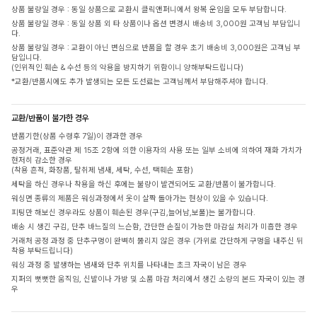
상품 불량일 경우 : 동일 상품으로 교환시 클릭앤퍼니에서 왕복 운임을 모두 부담합니다.
상품 불량일 경우 : 동일 상품 외 타 상품이나 옵션 변경시 배송비 3,000원 고객님 부담입니
다.
상품 불량일 경우 : 교환이 아닌 변심으로 반품을 할 경우 초기 배송비 3,000원은 고객님 부
담입니다.
(인위적인 훼손 & 수선 등의 악용을 방지하기 위함이니 양해부탁드립니다)
*교환/반품시에도 추가 발생되는 모든 도선료는 고객님께서 부담해주셔야 합니다.
교환/반품이 불가한 경우
반품기한(상품 수령후 7일)이 경과한 경우
공정거래, 표준약관 제 15조 2항에 의한 이용자의 사용 또는 일부 소비에 의하여 재화 가치가
현저히 감소한 경우
(착용 흔적, 화장품, 탈취제 냄새, 세탁, 수선, 택훼손 포함)
세탁을 하신 경우나 착용을 하신 후에는 불량이 발견되어도 교환/반품이 불가합니다.
워싱면 종류의 제품은 워싱과정에서 옷이 살짝 돌아가는 현상이 있을 수 있습니다.
피팅만 해보신 경우라도 상품이 훼손된 경우(구김,늘어남,보풀)는 불가합니다.
배송 시 생긴 구김, 단추 바느질의 느슨함, 간단한 손질이 가능한 마감실 처리가 미흡한 경우
거래처 공정 과정 중 단추구멍이 완벽히 뚫리지 않은 경우 (가위로 간단하게 구멍을 내주신 뒤
착용 부탁드립니다)
워싱 과정 중 발생하는 냄새와 단추 위치를 나타내는 초크 자국이 남은 경우
지퍼의 뻣뻣한 움직임, 신발이나 가방 및 소품 마감 처리에서 생긴 소량의 본드 자국이 있는 경
우