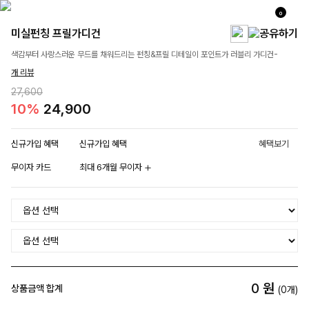
0
미실펀칭 프릴가디건
색감부터 사랑스러운 무드를 채워드리는 펀칭&프릴 디테일이 포인트가 러블리 가디건-
개 리뷰
27,600
10%
24,900
신규가입 혜택
신규가입 혜택
혜택보기
무이자 카드
최대 6개월 무이자
0
원
상품금액 합계
(
0
개)