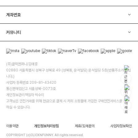
계좌번호
커뮤니티
(주)클릭앤퍼니/김예중
02880 서울특별시 성북구 성북로 49 (성북동, 운석빌딩) 운석빌딩 5층(반품주소가 아닙
니다.)
사업자 등록번호 209-81-43420
통신판매업신고 서울성북-0073호
개인정보관리책임자 박수미
고객님은 안전거래를 위해 현금으로 결제 시 저희 소핑몰에 가입한 구매안전서비스를 이용
하실 수 있습니다.
이용약관
개인정보처리방침
제휴/도매문의
사업자정보확인
COPYRIGHT (c)CLICKNFUNNY. All rights reserved.