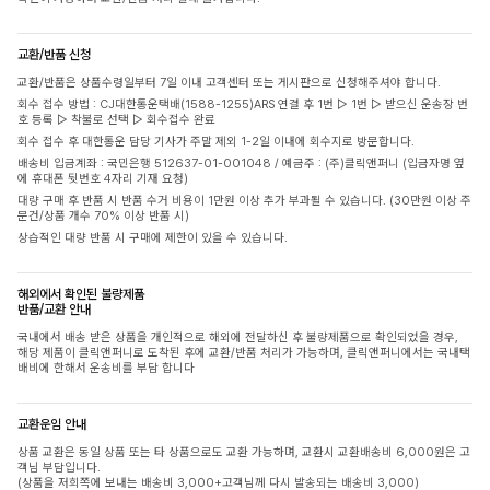
교환/반품 신청
교환/반품은 상품수령일부터 7일 이내 고객센터 또는 게시판으로 신청해주셔야 합니다.
회수 접수 방법 : CJ대한통운택배(1588-1255)ARS 연결 후 1번 ▷ 1번 ▷ 받으신 운송장 번
호 등록 ▷ 착불로 선택 ▷ 회수접수 완료
회수 접수 후 대한통운 담당 기사가 주말 제외 1-2일 이내에 회수지로 방문합니다.
배송비 입금계좌 : 국민은행 512637-01-001048 / 예금주 : (주)클릭앤퍼니 (입금자명 옆
에 휴대폰 뒷번호 4자리 기재 요청)
대량 구매 후 반품 시 반품 수거 비용이 1만원 이상 추가 부과될 수 있습니다. (30만원 이상 주
문건/상품 개수 70% 이상 반품 시)
상습적인 대량 반품 시 구매에 제한이 있을 수 있습니다.
해외에서 확인된 불량제품
반품/교환 안내
국내에서 배송 받은 상품을 개인적으로 해외에 전달하신 후 불량제품으로 확인되었을 경우,
해당 제품이 클릭앤퍼니로 도착된 후에 교환/반품 처리가 가능하며, 클릭앤퍼니에서는 국내택
배비에 한해서 운송비를 부담 합니다
교환운임 안내
상품 교환은 동일 상품 또는 타 상품으로도 교환 가능하며, 교환시 교환배송비 6,000원은 고
객님 부담입니다.
(상품을 저희쪽에 보내는 배송비 3,000+고객님께 다시 발송되는 배송비 3,000)