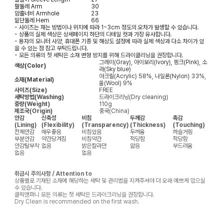
팔둘레
Arm
30
암홀너비
Armhole
23
밑단둘레
Hem
66
- 사이즈는 재는 방법이나 위치에 따라 1~3cm 정도의 오차가 발생할 수 있습니다.
- 상품의 실제 색상은 상세페이지 하단의 디테일 컷과 가장 유사합니다.
- 용자의 모니터 사양, 휴대폰 기종 및 해상도 설정에 따라 실제 색상과 다소 차이가 있
을 수 있는 점 참고 부탁드립니다.
- 모든 의류의 첫 세탁은 소재 변형 방지를 위해 드라이클리닝을 권장합니다.
그레이(Gray), 아이보리(Ivory), 핑크(Pink), 소
색상(Color)
라(Sky blue)
아크릴(Acrylic) 58%, 나일론(Nylon) 33%,
소재(Material)
울(Wool) 9%
사이즈(Size)
FREE
세탁방법(Washing)
드라이크리닝(Dry cleaning)
중량(Weight)
110g
제조국(Origin)
중국(China)
안감
신축성
비침
두께감
촉감
(Lining)
(Flexibility)
(Transparency)
(Thickness)
(Touching)
전체안감
매우좋음
비침있음
두꺼움
까슬거림
부분안감
약간당겨짐
비침약간
적당함
적당함
안감탈부착
없음
밝은칼라만
얇음
부드러움
없음
없음
취급시 주의사항 / Attention to
상품별로 기재된 소재에 해당하는 세탁 및 관리법을 지켜주셔야 더 오래 예쁘게 입으실
수 있습니다.
클릭앤퍼니 모든 의류는 첫 세탁은 드라이크리닝을 권장합니다.
Dry Clean is recommended on the first wash.