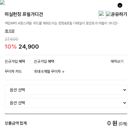
0
미실펀칭 프릴가디건
색감부터 사랑스러운 무드를 채워드리는 펀칭&프릴 디테일이 포인트가 러블리 가디건-
개 리뷰
27,600
10%
24,900
신규가입 혜택
신규가입 혜택
혜택보기
무이자 카드
최대 6개월 무이자
0
원
상품금액 합계
(
0
개)