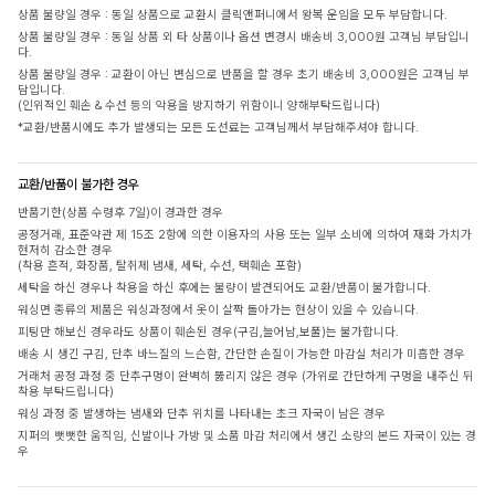
상품 불량일 경우 : 동일 상품으로 교환시 클릭앤퍼니에서 왕복 운임을 모두 부담합니다.
상품 불량일 경우 : 동일 상품 외 타 상품이나 옵션 변경시 배송비 3,000원 고객님 부담입니
다.
상품 불량일 경우 : 교환이 아닌 변심으로 반품을 할 경우 초기 배송비 3,000원은 고객님 부
담입니다.
(인위적인 훼손 & 수선 등의 악용을 방지하기 위함이니 양해부탁드립니다)
*교환/반품시에도 추가 발생되는 모든 도선료는 고객님께서 부담해주셔야 합니다.
교환/반품이 불가한 경우
반품기한(상품 수령후 7일)이 경과한 경우
공정거래, 표준약관 제 15조 2항에 의한 이용자의 사용 또는 일부 소비에 의하여 재화 가치가
현저히 감소한 경우
(착용 흔적, 화장품, 탈취제 냄새, 세탁, 수선, 택훼손 포함)
세탁을 하신 경우나 착용을 하신 후에는 불량이 발견되어도 교환/반품이 불가합니다.
워싱면 종류의 제품은 워싱과정에서 옷이 살짝 돌아가는 현상이 있을 수 있습니다.
피팅만 해보신 경우라도 상품이 훼손된 경우(구김,늘어남,보풀)는 불가합니다.
배송 시 생긴 구김, 단추 바느질의 느슨함, 간단한 손질이 가능한 마감실 처리가 미흡한 경우
거래처 공정 과정 중 단추구멍이 완벽히 뚫리지 않은 경우 (가위로 간단하게 구멍을 내주신 뒤
착용 부탁드립니다)
워싱 과정 중 발생하는 냄새와 단추 위치를 나타내는 초크 자국이 남은 경우
지퍼의 뻣뻣한 움직임, 신발이나 가방 및 소품 마감 처리에서 생긴 소량의 본드 자국이 있는 경
우