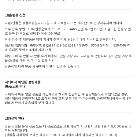
교환/반품 신청
교환/반품은 상품수령일부터 7일 이내 고객센터 또는 게시판으로 신청해주셔야 합니다.
회수 접수 방법 : CJ대한통운택배(1588-1255)ARS 연결 후 1번 ▷ 1번 ▷ 받으신 운송장 번
호 등록 ▷ 착불로 선택 ▷ 회수접수 완료
회수 접수 후 대한통운 담당 기사가 주말 제외 1-2일 이내에 회수지로 방문합니다.
배송비 입금계좌 : 국민은행 512637-01-001048 / 예금주 : (주)클릭앤퍼니 (입금자명 옆
에 휴대폰 뒷번호 4자리 기재 요청)
대량 구매 후 반품 시 반품 수거 비용이 1만원 이상 추가 부과될 수 있습니다. (30만원 이상 주
문건/상품 개수 70% 이상 반품 시)
상습적인 대량 반품 시 구매에 제한이 있을 수 있습니다.
해외에서 확인된 불량제품
반품/교환 안내
국내에서 배송 받은 상품을 개인적으로 해외에 전달하신 후 불량제품으로 확인되었을 경우,
해당 제품이 클릭앤퍼니로 도착된 후에 교환/반품 처리가 가능하며, 클릭앤퍼니에서는 국내택
배비에 한해서 운송비를 부담 합니다
교환운임 안내
상품 교환은 동일 상품 또는 타 상품으로도 교환 가능하며, 교환시 교환배송비 6,000원은 고
객님 부담입니다.
(상품을 저희쪽에 보내는 배송비 3,000+고객님께 다시 발송되는 배송비 3,000)