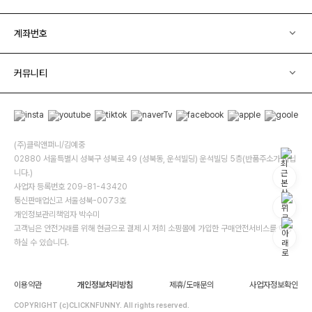
계좌번호
커뮤니티
(주)클릭앤퍼니/김예중
02880 서울특별시 성북구 성북로 49 (성북동, 운석빌딩) 운석빌딩 5층(반품주소가 아닙
니다.)
사업자 등록번호 209-81-43420
통신판매업신고 서울성북-0073호
개인정보관리책임자 박수미
고객님은 안전거래를 위해 현금으로 결제 시 저희 소핑몰에 가입한 구매안전서비스를 이용
하실 수 있습니다.
이용약관
개인정보처리방침
제휴/도매문의
사업자정보확인
COPYRIGHT (c)CLICKNFUNNY. All rights reserved.