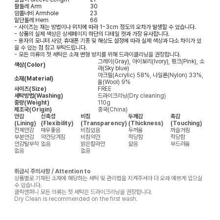
팔둘레
Arm
30
암홀너비
Armhole
23
밑단둘레
Hem
66
- 사이즈는 재는 방법이나 위치에 따라 1~3cm 정도의 오차가 발생할 수 있습니다.
- 상품의 실제 색상은 상세페이지 하단의 디테일 컷과 가장 유사합니다.
- 용자의 모니터 사양, 휴대폰 기종 및 해상도 설정에 따라 실제 색상과 다소 차이가 있
을 수 있는 점 참고 부탁드립니다.
- 모든 의류의 첫 세탁은 소재 변형 방지를 위해 드라이클리닝을 권장합니다.
그레이(Gray), 아이보리(Ivory), 핑크(Pink), 소
색상(Color)
라(Sky blue)
아크릴(Acrylic) 58%, 나일론(Nylon) 33%,
소재(Material)
울(Wool) 9%
사이즈(Size)
FREE
세탁방법(Washing)
드라이크리닝(Dry cleaning)
중량(Weight)
110g
제조국(Origin)
중국(China)
안감
신축성
비침
두께감
촉감
(Lining)
(Flexibility)
(Transparency)
(Thickness)
(Touching)
전체안감
매우좋음
비침있음
두꺼움
까슬거림
부분안감
약간당겨짐
비침약간
적당함
적당함
안감탈부착
없음
밝은칼라만
얇음
부드러움
없음
없음
취급시 주의사항 / Attention to
상품별로 기재된 소재에 해당하는 세탁 및 관리법을 지켜주셔야 더 오래 예쁘게 입으실
수 있습니다.
클릭앤퍼니 모든 의류는 첫 세탁은 드라이크리닝을 권장합니다.
Dry Clean is recommended on the first wash.