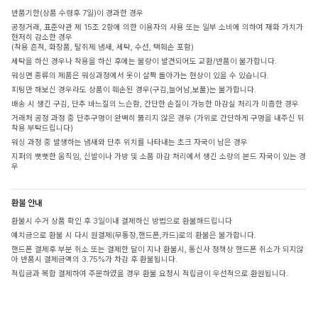
반품기한(상품 수령후 7일)이 경과한 경우
공정거래, 표준약관 제 15조 2항에 의한 이용자의 사용 또는 일부 소비에 의하여 재화 가치가
현저히 감소한 경우
(착용 흔적, 화장품, 탈취제 냄새, 세탁, 수선, 택훼손 포함)
세탁을 하신 경우나 착용을 하신 후에는 불량이 발견되어도 교환/반품이 불가합니다.
워싱면 종류의 제품은 워싱과정에서 옷이 살짝 돌아가는 현상이 있을 수 있습니다.
피팅만 해보신 경우라도 상품이 훼손된 경우(구김,늘어남,보풀)는 불가합니다.
배송 시 생긴 구김, 단추 바느질의 느슨함, 간단한 손질이 가능한 마감실 처리가 미흡한 경우
거래처 공정 과정 중 단추구멍이 완벽히 뚫리지 않은 경우 (가위로 간단하게 구멍을 내주신 뒤
착용 부탁드립니다)
워싱 과정 중 발생하는 냄새와 단추 위치를 나타내는 초크 자국이 남은 경우
지퍼의 뻣뻣한 움직임, 신발이나 가방 및 소품 마감 처리에서 생긴 소량의 본드 자국이 있는 경
우
환불 안내
환불시 수거 상품 확인 후 3일이내 결제하신 방법으로 환불해드립니다
예치금으로 환불 시 다시 원결제(무통장,핸드폰,카드)로의 환불은 불가합니다.
핸드폰 결제후 부분 취소 또는 결제한 달이 지나 환불시, 통신사 정책상 핸드폰 취소가 되지않
아 반품시 결제금액의 3.75%가 차감 후 환불됩니다.
적립금과 복합 결제하여 주문하였을 경우 환불 요청시 적립금이 우선적으로 환원됩니다.