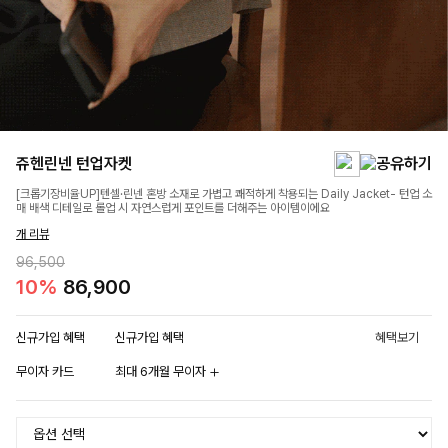
쥬헨린넨 턴업자켓
[크롭기장비율UP]텐셀·린넨 혼방 소재로 가볍고 쾌적하게 착용되는 Daily Jacket- 턴업 소
매 배색 디테일로 롤업 시 자연스럽게 포인트를 더해주는 아이템이에요
개 리뷰
96,500
10%
86,900
신규가입 혜택
신규가입 혜택
혜택보기
무이자 카드
최대 6개월 무이자