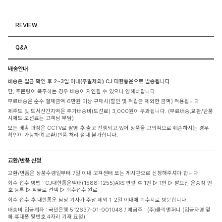
REVIEW
Q&A
배송안내
배송은 입금 확인 후 2~3일 이내(주말제외) CJ 대한통운으로 발송됩니다.
단, 주문량이 폭주하는 경우 배송이 지연될 수 있으니 양해바랍니다.
무료배송은 순수 결제금액 6만원 이상 구매시(할인 및 적립금 제외한 금액) 적용됩니다.
제주도 및 도서산간지역은 추가배송비(도선료) 3,000원이 부과됩니다. (무료배송,교환/반품
시에도 도선료는 고객님 부담)
모든 배송 과정은 CCTV로 촬영 후 출고 진행되고 있어 상품을 고의적으로 훼손하시는 경우
확인이 가능하며 교환/반품 처리 절대 불가합니다.
교환/반품 신청
교환/반품은 상품수령일부터 7일 이내 고객센터 또는 게시판으로 신청해주셔야 합니다.
회수 접수 방법 : CJ대한통운택배(1588-1255)ARS 연결 후 1번 ▷ 1번 ▷ 받으신 운송장 번
호 등록 ▷ 착불로 선택 ▷ 회수접수 완료
회수 접수 후 대한통운 담당 기사가 주말 제외 1-2일 이내에 회수지로 방문합니다.
배송비 입금계좌 : 국민은행 512637-01-001048 / 예금주 : (주)클릭앤퍼니 (입금자명 옆
에 휴대폰 뒷번호 4자리 기재 요청)