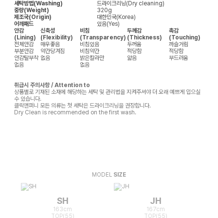
세탁방법(Washing)
드라이크리닝(Dry cleaning)
중량(Weight)
320g
제조국(Origin)
대한민국(Korea)
어깨패드
있음(Yes)
안감
신축성
비침
두께감
촉감
(Lining)
(Flexibility)
(Transparency)
(Thickness)
(Touching)
전체안감
매우좋음
비침있음
두꺼움
까슬거림
부분안감
약간당겨짐
비침약간
적당함
적당함
안감탈부착
없음
밝은칼라만
얇음
부드러움
없음
없음
취급시 주의사항 / Attention to
상품별로 기재된 소재에 해당하는 세탁 및 관리법을 지켜주셔야 더 오래 예쁘게 입으실
수 있습니다.
클릭앤퍼니 모든 의류는 첫 세탁은 드라이크리닝을 권장합니다.
Dry Clean is recommended on the first wash.
MODEL
SIZE
SH
JH
163cm
167cm
TOP(55)
TOP(55)