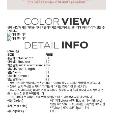
실제 색상과 가장 가까운 아래 제품이미지를 확인하세요! 모니터에 따라 차이가 있을 수
있습니다.
(cm기준)
SIZE
FREE
총길이
Total Length
54
어깨넓이
Shoulder
39
가슴둘레
Bust Circumference
102
팔길이
Sleeve Length
43
팔둘레
Arm
32
암홀너비
Armhole
24
밑단둘레
Hem
98
- 사이즈는 재는 방법이나 위치에 따라 1~3cm 정도의 오차가 발생할 수 있습니다.
- 상품의 실제 색상은 상세페이지 하단의 디테일 컷과 가장 유사합니다.
- 용자의 모니터 사양, 휴대폰 기종 및 해상도 설정에 따라 실제 색상과 다소 차이가 있
을 수 있는 점 참고 부탁드립니다.
- 모든 의류의 첫 세탁은 소재 변형 방지를 위해 드라이클리닝을 권장합니다.
색상(Color)
베이지(Beige), 블랙(Black), 네이비(Navy)
텐셀(Tencel) 80%, 레이온(Rayon) 10%, 린
소재(Material)
넨(Linen) 6%, 스판(Span) 4%
사이즈(Size)
FREE