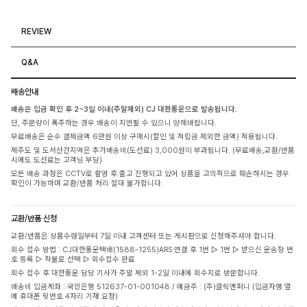
REVIEW
Q&A
배송안내
배송은 입금 확인 후 2~3일 이내(주말제외) CJ 대한통운으로 발송됩니다.
단, 주문량이 폭주하는 경우 배송이 지연될 수 있으니 양해바랍니다.
무료배송은 순수 결제금액 6만원 이상 구매시(할인 및 적립금 제외한 금액) 적용됩니다.
제주도 및 도서산간지역은 추가배송비(도선료) 3,000원이 부과됩니다. (무료배송,교환/반품
시에도 도선료는 고객님 부담)
모든 배송 과정은 CCTV로 촬영 후 출고 진행되고 있어 상품을 고의적으로 훼손하시는 경우
확인이 가능하며 교환/반품 처리 절대 불가합니다.
교환/반품 신청
교환/반품은 상품수령일부터 7일 이내 고객센터 또는 게시판으로 신청해주셔야 합니다.
회수 접수 방법 : CJ대한통운택배(1588-1255)ARS 연결 후 1번 ▷ 1번 ▷ 받으신 운송장 번
호 등록 ▷ 착불로 선택 ▷ 회수접수 완료
회수 접수 후 대한통운 담당 기사가 주말 제외 1-2일 이내에 회수지로 방문합니다.
배송비 입금계좌 : 국민은행 512637-01-001048 / 예금주 : (주)클릭앤퍼니 (입금자명 옆
에 휴대폰 뒷번호 4자리 기재 요청)