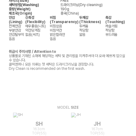
사이즈(Size)
FREE
세탁방법(Washing)
드라이크리닝(Dry cleaning)
중량(Weight)
190g
제조국(Origin)
중국(China)
안감
신축성
비침
두께감
촉감
(Lining)
(Flexibility)
(Transparency)
(Thickness)
(Touching)
전체안감
매우좋음(니트)
비침있음
두꺼움
까슬거림
부분안감
약간당겨짐
비침약간
적당함
적당함
안감탈부착
없음(셔츠)
밝은칼라만
얇음
부드러움
없음
없음
취급시 주의사항 / Attention to
상품별로 기재된 소재에 해당하는 세탁 및 관리법을 지켜주셔야 더 오래 예쁘게 입으실
수 있습니다.
클릭앤퍼니 모든 의류는 첫 세탁은 드라이크리닝을 권장합니다.
Dry Clean is recommended on the first wash.
MODEL
SIZE
SH
JH
163cm
167cm
TOP(55)
TOP(55)