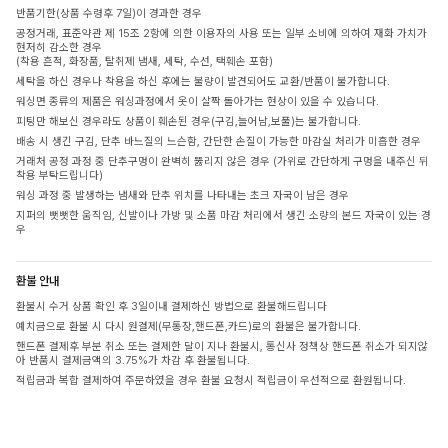
반품기한(상품 수령후 7일)이 경과한 경우
공정거래, 표준약관 제 15조 2항에 의한 이용자의 사용 또는 일부 소비에 의하여 재화 가치가
현저히 감소한 경우
(착용 흔적, 화장품, 탈취제 냄새, 세탁, 수선, 택훼손 포함)
세탁을 하신 경우나 착용을 하신 후에는 불량이 발견되어도 교환/반품이 불가합니다.
워싱면 종류의 제품은 워싱과정에서 옷이 살짝 돌아가는 현상이 있을 수 있습니다.
피팅만 해보신 경우라도 상품이 훼손된 경우(구김,늘어남,보풀)는 불가합니다.
배송 시 생긴 구김, 단추 바느질의 느슨함, 간단한 손질이 가능한 마감실 처리가 미흡한 경우
거래처 공정 과정 중 단추구멍이 완벽히 뚫리지 않은 경우 (가위로 간단하게 구멍을 내주신 뒤
착용 부탁드립니다)
워싱 과정 중 발생하는 냄새와 단추 위치를 나타내는 초크 자국이 남은 경우
지퍼의 뻣뻣한 움직임, 신발이나 가방 및 소품 마감 처리에서 생긴 소량의 본드 자국이 있는 경
우
환불 안내
환불시 수거 상품 확인 후 3일이내 결제하신 방법으로 환불해드립니다
예치금으로 환불 시 다시 원결제(무통장,핸드폰,카드)로의 환불은 불가합니다.
핸드폰 결제후 부분 취소 또는 결제한 달이 지나 환불시, 통신사 정책상 핸드폰 취소가 되지않
아 반품시 결제금액의 3.75%가 차감 후 환불됩니다.
적립금과 복합 결제하여 주문하였을 경우 환불 요청시 적립금이 우선적으로 환원됩니다.