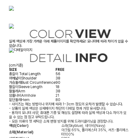
실제 색상과 가장 가까운 아래 제품이미지를 확인하세요! 모니터에 따라 차이가 있을 수
있습니다.
(cm기준)
SIZE
FREE
총길이
Total Length
56
어깨넓이
Shoulder
38
가슴둘레
Bust Circumference
90
팔길이
Sleeve Length
18
팔둘레
Arm
38
암홀너비
Armhole
21
밑단둘레
Hem
80
- 사이즈는 재는 방법이나 위치에 따라 1~3cm 정도의 오차가 발생할 수 있습니다.
- 상품의 실제 색상은 상세페이지 하단의 디테일 컷과 가장 유사합니다.
- 용자의 모니터 사양, 휴대폰 기종 및 해상도 설정에 따라 실제 색상과 다소 차이가 있
을 수 있는 점 참고 부탁드립니다.
- 모든 의류의 첫 세탁은 소재 변형 방지를 위해 드라이클리닝을 권장합니다.
색상(Color)
소라(Skyblue), 네이비(Navy)
아크릴 65%, 폴리에스터 35%, 셔츠-폴리에스
소재(Material)
터100%