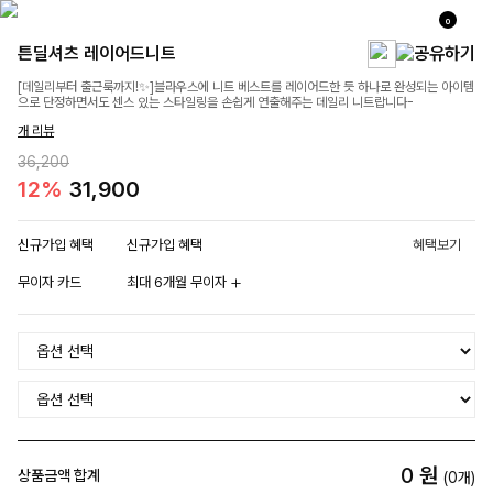
0
튼딜셔츠 레이어드니트
[데일리부터 출근룩까지!✨]블라우스에 니트 베스트를 레이어드한 듯 하나로 완성되는 아이템
으로 단정하면서도 센스 있는 스타일링을 손쉽게 연출해주는 데일리 니트랍니다-
개 리뷰
36,200
12%
31,900
신규가입 혜택
신규가입 혜택
혜택보기
무이자 카드
최대 6개월 무이자
0
원
상품금액 합계
(
0
개)