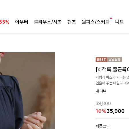
55%
아우터
블라우스/셔츠
팬츠
원피스/스커트
니트
[하객룩,출근룩
가볍게 바스락 거리는 
연출해 주는 데일리 아
개 리뷰
39,800
10%
35,900
제품코드