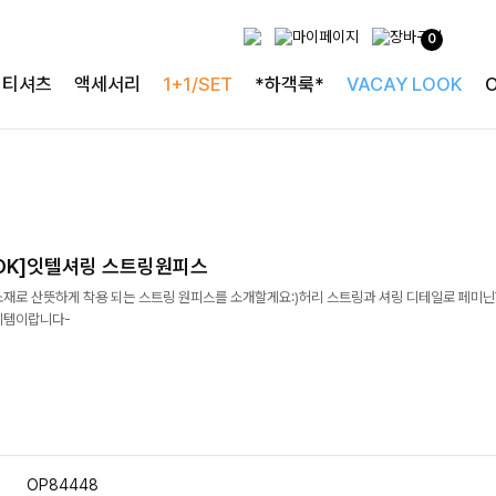
0
티셔츠
액세서리
1+1/SET
*하객룩*
VACAY LOOK
OK]잇텔셔링 스트링원피스
소재로 산뜻하게 착용 되는 스트링 원피스를 소개할게요:)허리 스트링과 셔링 디테일로 페미
이템이랍니다-
OP84448