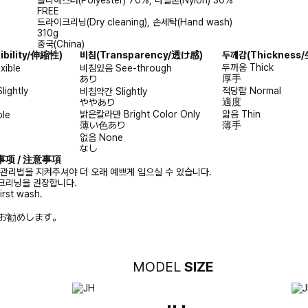
FREE
드라이크리닝(Dry cleaning), 손세탁(Hand wash)
310g
중국(China)
xibility/伸縮性)
비침
(Transparency/透け感)
두께감
(Thicknes
두꺼움
Thick
exible
비침있음
See-through
厚手
あり
Slightly
적당함
Normal
비침약간
Slightly
適度
ややあり
밝은칼라만
Bright Color Only
얇음
Thin
ble
薄い色あり
薄手
없음
None
なし
注意事项 / 注意事項
 관리법을 지켜주셔야 더 오래 예쁘게 입으실 수 있습니다.
크리닝을 권장합니다.
irst wash.
お勧めします。
MODEL
SIZE