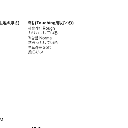
s/生地の厚さ)
촉감
(Touching/肌ざわり)
까슬거림
Rough
カサカサしている
적당함
Normal
さらっとしている
부드러움
Soft
柔らかい