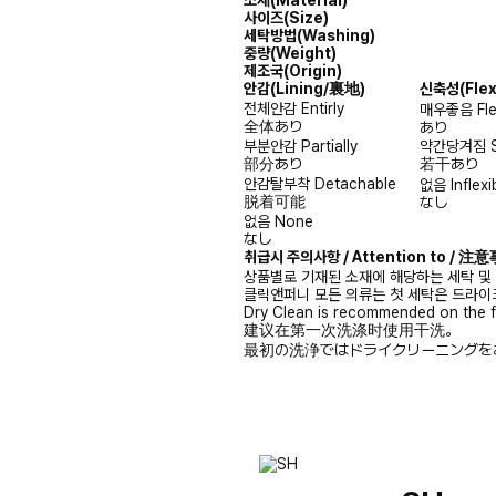
사이즈(Size)
세탁방법(Washing)
중량(Weight)
제조국(Origin)
안감
(Lining/裏地)
신축성
(Fle
전체안감
Entirly
매우좋음
Fl
全体あり
あり
부분안감
Partially
약간당겨짐
部分あり
若干あり
안감탈부착
Detachable
없음
Inflexi
脱着可能
なし
없음
None
なし
취급시 주의사항 / Attention to / 
상품별로 기재된 소재에 해당하는 세탁 및
클릭앤퍼니 모든 의류는 첫 세탁은 드라이
Dry Clean is recommended on the f
建议在第一次洗涤时使用干洗。
最初の洗浄ではドライクリーニングを