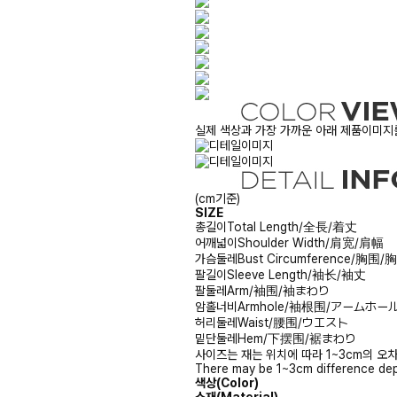
실제 색상과 가장 가까운 아래 제품이미지를
(cm기준)
SIZE
총길이
Total Length/全長/着丈
어깨넓이
Shoulder Width/肩宽/肩幅
가슴둘레
Bust Circumference/胸围
팔길이
Sleeve Length/袖长/袖丈
팔둘레
Arm/袖围/袖まわり
암홀너비
Armhole/袖根围/アームホー
허리둘레
Waist/腰围/ウエスト
밑단둘레
Hem/下摆围/裾まわり
사이즈는 재는 위치에 따라 1~3cm의 오차
There may be 1~3cm difference dep
색상(Color)
소재(Material)