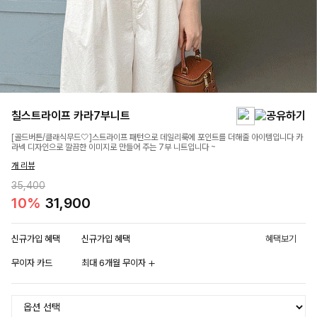
칠스트라이프 카라7부니트
[골드버튼/클래식무드🤍]스트라이프 패턴으로 데일리룩에 포인트를 더해줄 아이템입니다 카
라넥 디자인으로 깔끔한 이미지로 만들어 주는 7부 니트입니다 ~
개 리뷰
35,400
10%
31,900
신규가입 혜택
신규가입 혜택
혜택보기
무이자 카드
최대 6개월 무이자