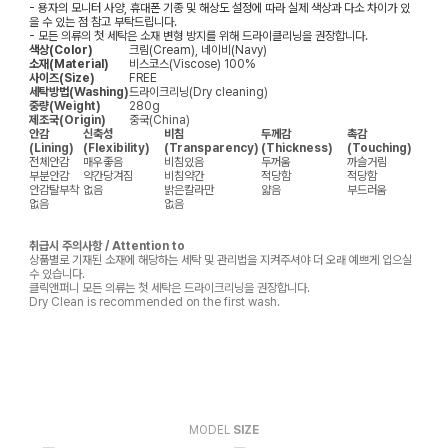
- 용자의 모니터 사양, 휴대폰 기종 및 해상도 설정에 따라 실제 색상과 다소 차이가 있
을 수 있는 점 참고 부탁드립니다.
- 모든 의류의 첫 세탁은 소재 변형 방지를 위해 드라이클리닝을 권장합니다.
색상(Color)
크림(Cream), 네이비(Navy)
소재(Material)
비스코스(Viscose) 100%
사이즈(Size)
FREE
세탁방법(Washing)
드라이크리닝(Dry cleaning)
중량(Weight)
280g
제조국(Origin)
중국(China)
안감
신축성
비침
두께감
촉감
(Lining)
(Flexibility)
(Transparency)
(Thickness)
(Touching)
전체안감
매우좋음
비침있음
두꺼움
까슬거림
부분안감
약간당겨짐
비침약간
적당함
적당함
안감탈부착
없음
밝은칼라만
얇음
부드러움
없음
없음
취급시 주의사항 / Attention to
상품별로 기재된 소재에 해당하는 세탁 및 관리법을 지켜주셔야 더 오래 예쁘게 입으실
수 있습니다.
클릭앤퍼니 모든 의류는 첫 세탁은 드라이크리닝을 권장합니다.
Dry Clean is recommended on the first wash.
MODEL
SIZE