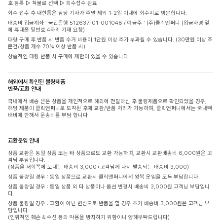
호 등록 ▷ 착불로 선택 ▷ 회수접수 완료
회수 접수 후 대한통운 담당 기사가 주말 제외 1-2일 이내에 회수지로 방문합니다.
배송비 입금계좌 : 국민은행 512637-01-001048 / 예금주 : (주)클릭앤퍼니 (입금자명 옆
에 휴대폰 뒷번호 4자리 기재 요청)
대량 구매 후 반품 시 반품 수거 비용이 1만원 이상 추가 부과될 수 있습니다. (30만원 이상 주
문건/상품 개수 70% 이상 반품 시)
상습적인 대량 반품 시 구매에 제한이 있을 수 있습니다.
해외에서 확인된 불량제품
반품/교환 안내
국내에서 배송 받은 상품을 개인적으로 해외에 전달하신 후 불량제품으로 확인되었을 경우,
해당 제품이 클릭앤퍼니로 도착된 후에 교환/반품 처리가 가능하며, 클릭앤퍼니에서는 국내택
배비에 한해서 운송비를 부담 합니다
교환운임 안내
상품 교환은 동일 상품 또는 타 상품으로도 교환 가능하며, 교환시 교환배송비 6,000원은 고
객님 부담입니다.
(상품을 저희쪽에 보내는 배송비 3,000+고객님께 다시 발송되는 배송비 3,000)
상품 불량일 경우 : 동일 상품으로 교환시 클릭앤퍼니에서 왕복 운임을 모두 부담합니다.
상품 불량일 경우 : 동일 상품 외 타 상품이나 옵션 변경시 배송비 3,000원 고객님 부담입니
다.
상품 불량일 경우 : 교환이 아닌 변심으로 반품을 할 경우 초기 배송비 3,000원은 고객님 부
담입니다.
(인위적인 훼손 & 수선 등의 악용을 방지하기 위함이니 양해부탁드립니다)