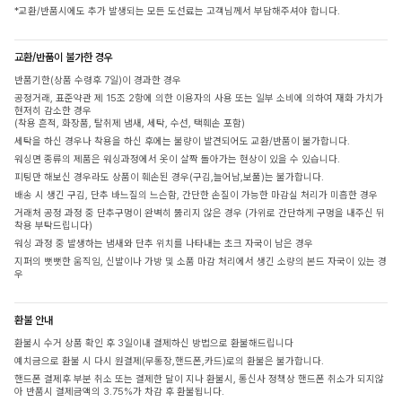
*교환/반품시에도 추가 발생되는 모든 도선료는 고객님께서 부담해주셔야 합니다.
교환/반품이 불가한 경우
반품기한(상품 수령후 7일)이 경과한 경우
공정거래, 표준약관 제 15조 2항에 의한 이용자의 사용 또는 일부 소비에 의하여 재화 가치가
현저히 감소한 경우
(착용 흔적, 화장품, 탈취제 냄새, 세탁, 수선, 택훼손 포함)
세탁을 하신 경우나 착용을 하신 후에는 불량이 발견되어도 교환/반품이 불가합니다.
워싱면 종류의 제품은 워싱과정에서 옷이 살짝 돌아가는 현상이 있을 수 있습니다.
피팅만 해보신 경우라도 상품이 훼손된 경우(구김,늘어남,보풀)는 불가합니다.
배송 시 생긴 구김, 단추 바느질의 느슨함, 간단한 손질이 가능한 마감실 처리가 미흡한 경우
거래처 공정 과정 중 단추구멍이 완벽히 뚫리지 않은 경우 (가위로 간단하게 구멍을 내주신 뒤
착용 부탁드립니다)
워싱 과정 중 발생하는 냄새와 단추 위치를 나타내는 초크 자국이 남은 경우
지퍼의 뻣뻣한 움직임, 신발이나 가방 및 소품 마감 처리에서 생긴 소량의 본드 자국이 있는 경
우
환불 안내
환불시 수거 상품 확인 후 3일이내 결제하신 방법으로 환불해드립니다
예치금으로 환불 시 다시 원결제(무통장,핸드폰,카드)로의 환불은 불가합니다.
핸드폰 결제후 부분 취소 또는 결제한 달이 지나 환불시, 통신사 정책상 핸드폰 취소가 되지않
아 반품시 결제금액의 3.75%가 차감 후 환불됩니다.