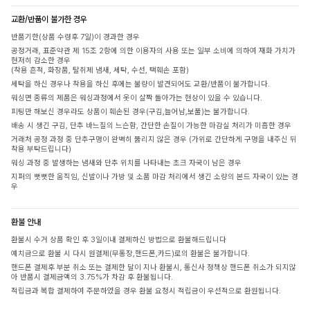
교환/반품이 불가한 경우
반품기한(상품 수령후 7일)이 경과한 경우
공정거래, 표준약관 제 15조 2항에 의한 이용자의 사용 또는 일부 소비에 의하여 재화 가치가
현저히 감소한 경우
(착용 흔적, 화장품, 탈취제 냄새, 세탁, 수선, 택훼손 포함)
세탁을 하신 경우나 착용을 하신 후에는 불량이 발견되어도 교환/반품이 불가합니다.
워싱면 종류의 제품은 워싱과정에서 옷이 살짝 돌아가는 현상이 있을 수 있습니다.
피팅만 해보신 경우라도 상품이 훼손된 경우(구김,늘어남,보풀)는 불가합니다.
배송 시 생긴 구김, 단추 바느질의 느슨함, 간단한 손질이 가능한 마감실 처리가 미흡한 경우
거래처 공정 과정 중 단추구멍이 완벽히 뚫리지 않은 경우 (가위로 간단하게 구멍을 내주신 뒤
착용 부탁드립니다)
워싱 과정 중 발생하는 냄새와 단추 위치를 나타내는 초크 자국이 남은 경우
지퍼의 뻣뻣한 움직임, 신발이나 가방 및 소품 마감 처리에서 생긴 소량의 본드 자국이 있는 경
우
환불 안내
환불시 수거 상품 확인 후 3일이내 결제하신 방법으로 환불해드립니다
예치금으로 환불 시 다시 원결제(무통장,핸드폰,카드)로의 환불은 불가합니다.
핸드폰 결제후 부분 취소 또는 결제한 달이 지나 환불시, 통신사 정책상 핸드폰 취소가 되지않
아 반품시 결제금액의 3.75%가 차감 후 환불됩니다.
적립금과 복합 결제하여 주문하였을 경우 환불 요청시 적립금이 우선적으로 환원됩니다.