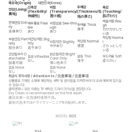
제조국(Origin)
대한민국(Korea)
두께감
신축성
비침
촉감
안감
(Lining/
(Flexibility/
(Transparency/
(Thickness/生
(Touching/
裏地)
伸縮性)
透け感)
肌ざわり)
地の厚さ)
까슬거림
Rou
전체안감
Enti
매우좋음
Flexi
비침있음
See-thro
두꺼움
Thick
gh
rly
ble
ugh
厚手
カサカサして
全体あり
あり
あり
いる
적당함
Norma
부분안감
Part
약간당겨짐
Slig
적당함
Normal
비침약간
Slightly
l
ially
htly
適度
ややあり
さらっとして
部分あり
若干あり
いる
안감탈부착
D
밝은칼라만
Bright
얇음
Thin
부드러움
Soft
없음
Inflexible
etachable
Color Only
なし
薄手
柔らかい
脱着可能
薄い色あり
없음
None
없음
None
なし
なし
취급시 주의사항 / Attention to / 注意事项 / 注意事項
상품별로 기재된 소재에 해당하는 세탁 및 관리법을 지켜주셔야 더 오래 예쁘게 입으실
수 있습니다.
클릭앤퍼니 모든 의류는 첫 세탁은 드라이크리닝을 권장합니다.
Dry Clean is recommended on the first wash.
建议在第一次洗涤时使用干洗。
最初の洗浄ではドライクリーニングをお勧めします。
MODEL
SIZE
SH
JH