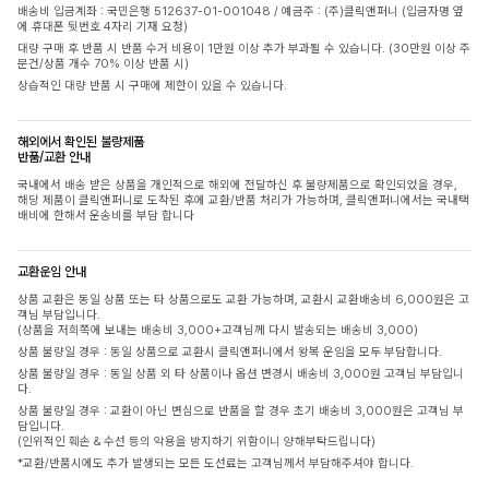
배송비 입금계좌 : 국민은행 512637-01-001048 / 예금주 : (주)클릭앤퍼니 (입금자명 옆
에 휴대폰 뒷번호 4자리 기재 요청)
대량 구매 후 반품 시 반품 수거 비용이 1만원 이상 추가 부과될 수 있습니다. (30만원 이상 주
문건/상품 개수 70% 이상 반품 시)
상습적인 대량 반품 시 구매에 제한이 있을 수 있습니다.
해외에서 확인된 불량제품
반품/교환 안내
국내에서 배송 받은 상품을 개인적으로 해외에 전달하신 후 불량제품으로 확인되었을 경우,
해당 제품이 클릭앤퍼니로 도착된 후에 교환/반품 처리가 가능하며, 클릭앤퍼니에서는 국내택
배비에 한해서 운송비를 부담 합니다
교환운임 안내
상품 교환은 동일 상품 또는 타 상품으로도 교환 가능하며, 교환시 교환배송비 6,000원은 고
객님 부담입니다.
(상품을 저희쪽에 보내는 배송비 3,000+고객님께 다시 발송되는 배송비 3,000)
상품 불량일 경우 : 동일 상품으로 교환시 클릭앤퍼니에서 왕복 운임을 모두 부담합니다.
상품 불량일 경우 : 동일 상품 외 타 상품이나 옵션 변경시 배송비 3,000원 고객님 부담입니
다.
상품 불량일 경우 : 교환이 아닌 변심으로 반품을 할 경우 초기 배송비 3,000원은 고객님 부
담입니다.
(인위적인 훼손 & 수선 등의 악용을 방지하기 위함이니 양해부탁드립니다)
*교환/반품시에도 추가 발생되는 모든 도선료는 고객님께서 부담해주셔야 합니다.