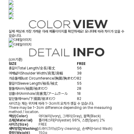
실제 색상과 가장 가까운 아래 제품이미지를 확인하세요! 모니터에 따라 차이가 있을 수
있습니다.
(cm기준)
SIZE
FREE
총길이
Total Length/全長/着丈
56
어깨넓이
Shoulder Width/肩寬/肩幅
38
가슴둘레
Bust Circumference/胸圍/胸まわり
82
팔길이
Sleeve Length/袖長/袖丈
55
팔둘레
Arm/袖圍/袖まわり
28
암홀너비
Armhole/肩腋寬/アームホール
18
밑단둘레
Hem/下擺圍/裾まわり
82
사이즈는 재는 위치에 따라 1~3cm의 오차가 생길 수 있습니다.
There may be 1~3cm difference depending on the measuring
method / location.
색상(Color)
아이보리(Ivory), 그레이(Gray), 블랙(Black)
소재(Material)
폴리에스터(Polyester) 98%, 스판(Span) 2%
사이즈(Size)
FREE
세탁방법(Washing)
드라이크리닝(Dry cleaning), 손세탁(Hand Wash)
중량(Weight)
150g