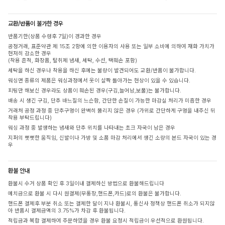
교환/반품이 불가한 경우
반품기한(상품 수령후 7일)이 경과한 경우
공정거래, 표준약관 제 15조 2항에 의한 이용자의 사용 또는 일부 소비에 의하여 재화 가치가
현저히 감소한 경우
(착용 흔적, 화장품, 탈취제 냄새, 세탁, 수선, 택훼손 포함)
세탁을 하신 경우나 착용을 하신 후에는 불량이 발견되어도 교환/반품이 불가합니다.
워싱면 종류의 제품은 워싱과정에서 옷이 살짝 돌아가는 현상이 있을 수 있습니다.
피팅만 해보신 경우라도 상품이 훼손된 경우(구김,늘어남,보풀)는 불가합니다.
배송 시 생긴 구김, 단추 바느질의 느슨함, 간단한 손질이 가능한 마감실 처리가 미흡한 경우
거래처 공정 과정 중 단추구멍이 완벽히 뚫리지 않은 경우 (가위로 간단하게 구멍을 내주신 뒤
착용 부탁드립니다)
워싱 과정 중 발생하는 냄새와 단추 위치를 나타내는 초크 자국이 남은 경우
지퍼의 뻣뻣한 움직임, 신발이나 가방 및 소품 마감 처리에서 생긴 소량의 본드 자국이 있는 경
우
환불 안내
환불시 수거 상품 확인 후 3일이내 결제하신 방법으로 환불해드립니다
예치금으로 환불 시 다시 원결제(무통장,핸드폰,카드)로의 환불은 불가합니다.
핸드폰 결제후 부분 취소 또는 결제한 달이 지나 환불시, 통신사 정책상 핸드폰 취소가 되지않
아 반품시 결제금액의 3.75%가 차감 후 환불됩니다.
적립금과 복합 결제하여 주문하였을 경우 환불 요청시 적립금이 우선적으로 환원됩니다.