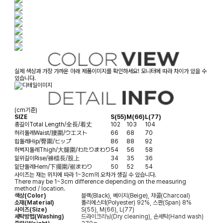
실제 색상과 가장 가까운 아래 제품이미지를 확인하세요! 모니터에 따라 차이가 있을 수
있습니다.
(cm기준)
SIZE
S(55)
M(66)
L(77)
총길이
Total Length/全長/着丈
102
103
104
허리둘레
Waist/腰圍/ウエスト
66
68
70
힙둘레
Hip/臀圍/ヒップ
86
88
92
허벅지둘레
Thigh/大腿圍/わたりまわり
54
56
58
밑위길이
Rise/褲檔長/股上
34
35
36
밑단둘레
Hem/下擺圍/裾まわり
50
52
54
사이즈는 재는 위치에 따라 1~3cm의 오차가 생길 수 있습니다.
There may be 1~3cm difference depending on the measuring
method / location.
색상(Color)
블랙(Black), 베이지(Beige), 챠콜(Charcoal)
소재(Material)
폴리에스터(Polyester) 92%, 스판(Span) 8%
사이즈(Size)
S(55), M(66), L(77)
세탁방법(Washing)
드라이크리닝(Dry cleaning), 손세탁(Hand wash)