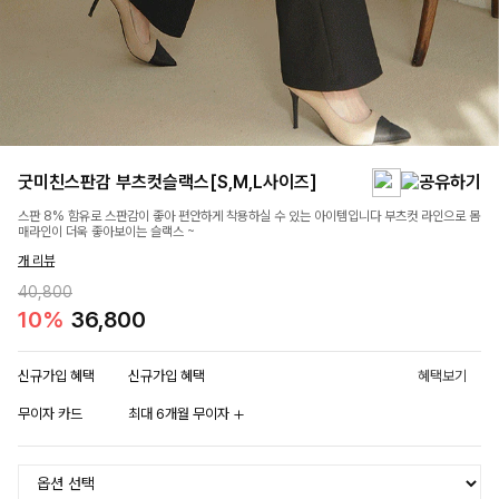
굿미친스판감 부츠컷슬랙스[S,M,L사이즈]
스판 8% 함유로 스판감이 좋아 편안하게 착용하실 수 있는 아이템입니다 부츠컷 라인으로 몸
매라인이 더욱 좋아보이는 슬랙스 ~
개 리뷰
40,800
10%
36,800
신규가입 혜택
신규가입 혜택
혜택보기
무이자 카드
최대 6개월 무이자