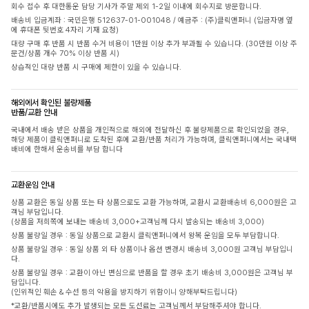
회수 접수 후 대한통운 담당 기사가 주말 제외 1-2일 이내에 회수지로 방문합니다.
배송비 입금계좌 : 국민은행 512637-01-001048 / 예금주 : (주)클릭앤퍼니 (입금자명 옆
에 휴대폰 뒷번호 4자리 기재 요청)
대량 구매 후 반품 시 반품 수거 비용이 1만원 이상 추가 부과될 수 있습니다. (30만원 이상 주
문건/상품 개수 70% 이상 반품 시)
상습적인 대량 반품 시 구매에 제한이 있을 수 있습니다.
해외에서 확인된 불량제품
반품/교환 안내
국내에서 배송 받은 상품을 개인적으로 해외에 전달하신 후 불량제품으로 확인되었을 경우,
해당 제품이 클릭앤퍼니로 도착된 후에 교환/반품 처리가 가능하며, 클릭앤퍼니에서는 국내택
배비에 한해서 운송비를 부담 합니다
교환운임 안내
상품 교환은 동일 상품 또는 타 상품으로도 교환 가능하며, 교환시 교환배송비 6,000원은 고
객님 부담입니다.
(상품을 저희쪽에 보내는 배송비 3,000+고객님께 다시 발송되는 배송비 3,000)
상품 불량일 경우 : 동일 상품으로 교환시 클릭앤퍼니에서 왕복 운임을 모두 부담합니다.
상품 불량일 경우 : 동일 상품 외 타 상품이나 옵션 변경시 배송비 3,000원 고객님 부담입니
다.
상품 불량일 경우 : 교환이 아닌 변심으로 반품을 할 경우 초기 배송비 3,000원은 고객님 부
담입니다.
(인위적인 훼손 & 수선 등의 악용을 방지하기 위함이니 양해부탁드립니다)
*교환/반품시에도 추가 발생되는 모든 도선료는 고객님께서 부담해주셔야 합니다.