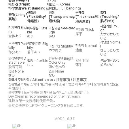
중량(Weight)
370g
제조국(Origin)
대한민국(Korea)
허리밴딩(Waist Banding)
전체밴딩(Full banding)
두께감
신축성
비침
촉감
안감
(Lining/
(Flexibility/
(Transparency/
(Thickness/生
(Touching/
裏地)
伸縮性)
透け感)
肌ざわり)
地の厚さ)
까슬거림
Rou
전체안감
Enti
매우좋음
Flexi
비침있음
See-thro
두꺼움
Thick
gh
rly
ble
ugh
厚手
カサカサして
全体あり
あり
あり
いる
적당함
Norma
부분안감
Part
약간당겨짐
Slig
적당함
Normal
비침약간
Slightly
l
ially
htly
適度
ややあり
さらっとして
部分あり
若干あり
いる
안감탈부착
D
밝은칼라만
Bright
얇음
Thin
부드러움
Soft
없음
Inflexible
etachable
Color Only
なし
薄手
柔らかい
脱着可能
薄い色あり
없음
None
없음
None
なし
なし
취급시 주의사항 / Attention to / 注意事项 / 注意事項
상품별로 기재된 소재에 해당하는 세탁 및 관리법을 지켜주셔야 더 오래 예쁘게 입으실
수 있습니다.
클릭앤퍼니 모든 의류는 첫 세탁은 드라이크리닝을 권장합니다.
Dry Clean is recommended on the first wash.
建议在第一次洗涤时使用干洗。
最初の洗浄ではドライクリーニングをお勧めします。
MODEL
SIZE