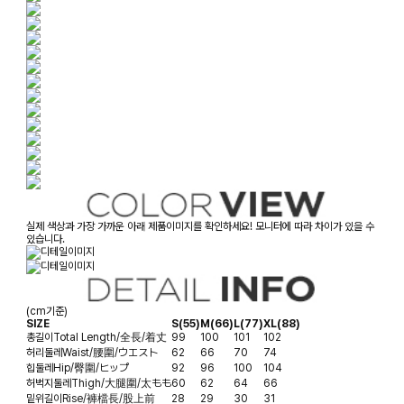
실제 색상과 가장 가까운 아래 제품이미지를 확인하세요! 모니터에 따라 차이가 있을 수
있습니다.
(cm기준)
SIZE
S(55)
M(66)
L(77)
XL(88)
총길이
Total Length/全長/着丈
99
100
101
102
허리둘레
Waist/腰圍/ウエスト
62
66
70
74
힙둘레
Hip/臀圍/ヒップ
92
96
100
104
허벅지둘레
Thigh/大腿圍/太もも
60
62
64
66
밑위길이
Rise/褲檔長/股上前
28
29
30
31