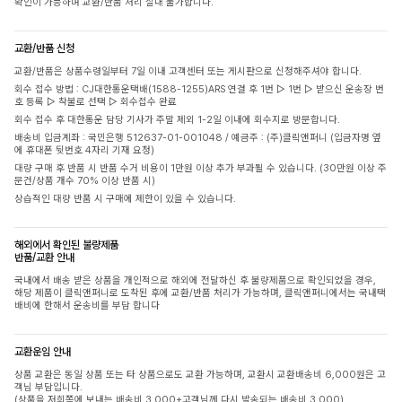
확인이 가능하며 교환/반품 처리 절대 불가합니다.
교환/반품 신청
교환/반품은 상품수령일부터 7일 이내 고객센터 또는 게시판으로 신청해주셔야 합니다.
회수 접수 방법 : CJ대한통운택배(1588-1255)ARS 연결 후 1번 ▷ 1번 ▷ 받으신 운송장 번
호 등록 ▷ 착불로 선택 ▷ 회수접수 완료
회수 접수 후 대한통운 담당 기사가 주말 제외 1-2일 이내에 회수지로 방문합니다.
배송비 입금계좌 : 국민은행 512637-01-001048 / 예금주 : (주)클릭앤퍼니 (입금자명 옆
에 휴대폰 뒷번호 4자리 기재 요청)
대량 구매 후 반품 시 반품 수거 비용이 1만원 이상 추가 부과될 수 있습니다. (30만원 이상 주
문건/상품 개수 70% 이상 반품 시)
상습적인 대량 반품 시 구매에 제한이 있을 수 있습니다.
해외에서 확인된 불량제품
반품/교환 안내
국내에서 배송 받은 상품을 개인적으로 해외에 전달하신 후 불량제품으로 확인되었을 경우,
해당 제품이 클릭앤퍼니로 도착된 후에 교환/반품 처리가 가능하며, 클릭앤퍼니에서는 국내택
배비에 한해서 운송비를 부담 합니다
교환운임 안내
상품 교환은 동일 상품 또는 타 상품으로도 교환 가능하며, 교환시 교환배송비 6,000원은 고
객님 부담입니다.
(상품을 저희쪽에 보내는 배송비 3,000+고객님께 다시 발송되는 배송비 3,000)