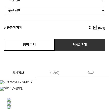
0
원
상품금액 합계
(
0
개)
장바구니
바로구매
상세정보
리뷰
(
0
)
Q&A