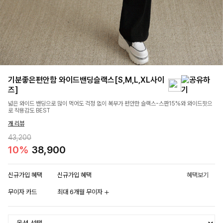
기분좋은편안함 와이드밴딩슬랙스[S,M,L,XL사이
즈]
넓은 와이드 밴딩으로 많이 먹어도 걱정 없이 복부가 편안한 슬랙스-스판15%와 와이드핏으
로 착용감도 BEST
개 리뷰
43,200
10%
38,900
신규가입 혜택
신규가입 혜택
혜택보기
무이자 카드
최대 6개월 무이자