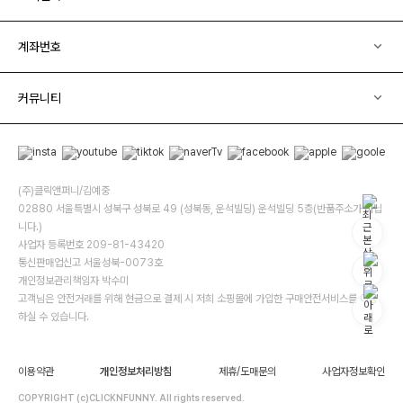
계좌번호
커뮤니티
(주)클릭앤퍼니/김예중
02880 서울특별시 성북구 성북로 49 (성북동, 운석빌딩) 운석빌딩 5층(반품주소가 아닙
니다.)
사업자 등록번호 209-81-43420
통신판매업신고 서울성북-0073호
개인정보관리책임자 박수미
고객님은 안전거래를 위해 현금으로 결제 시 저희 소핑몰에 가입한 구매안전서비스를 이용
하실 수 있습니다.
이용약관
개인정보처리방침
제휴/도매문의
사업자정보확인
COPYRIGHT (c)CLICKNFUNNY. All rights reserved.