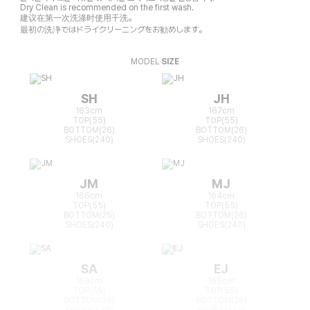
Dry Clean is recommended on the first wash.
建议在第一次洗涤时使用干洗。
最初の洗浄ではドライクリーニングをお勧めします。
MODEL
SIZE
SH
JH
163cm
167cm
TOP(55)
TOP(55)
BOTTOM(26)
BOTTOM(26)
SHOES(240)
SHOES(240)
JM
MJ
166cm
164cm
TOP(55)
TOP(55)
BOTTOM(25)
BOTTOM(26)
SHOES(240)
SHOES(240)
SA
EJ
168cm
165cm
TOP(55)
TOP(55)
BOTTOM(26)
BOTTOM(26)
SHOES(240)
SHOES(240)