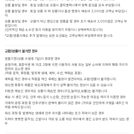
상품 불량일 경우 : 동일 상품으로 교환시 클릭앤퍼니에서 왕복 운임을 모두 부담합니다.
상품 불량일 경우 : 동일 상품 외 타 상품이나 옵션 변경시 배송비 3,000원 고객님 부담입니
다.
상품 불량일 경우 : 교환이 아닌 변심으로 반품을 할 경우 초기 배송비 3,000원은 고객님 부
담입니다.
(인위적인 훼손 & 수선 등의 악용을 방지하기 위함이니 양해부탁드립니다)
*교환/반품시에도 추가 발생되는 모든 도선료는 고객님께서 부담해주셔야 합니다.
교환/반품이 불가한 경우
반품기한(상품 수령후 7일)이 경과한 경우
공정거래, 표준약관 제 15조 2항에 의한 이용자의 사용 또는 일부 소비에 의하여 재화 가치가
현저히 감소한 경우
(착용 흔적, 화장품, 탈취제 냄새, 세탁, 수선, 택훼손 포함)
세탁을 하신 경우나 착용을 하신 후에는 불량이 발견되어도 교환/반품이 불가합니다.
워싱면 종류의 제품은 워싱과정에서 옷이 살짝 돌아가는 현상이 있을 수 있습니다.
피팅만 해보신 경우라도 상품이 훼손된 경우(구김,늘어남,보풀)는 불가합니다.
배송 시 생긴 구김, 단추 바느질의 느슨함, 간단한 손질이 가능한 마감실 처리가 미흡한 경우
거래처 공정 과정 중 단추구멍이 완벽히 뚫리지 않은 경우 (가위로 간단하게 구멍을 내주신 뒤
착용 부탁드립니다)
워싱 과정 중 발생하는 냄새와 단추 위치를 나타내는 초크 자국이 남은 경우
지퍼의 뻣뻣한 움직임, 신발이나 가방 및 소품 마감 처리에서 생긴 소량의 본드 자국이 있는 경
우