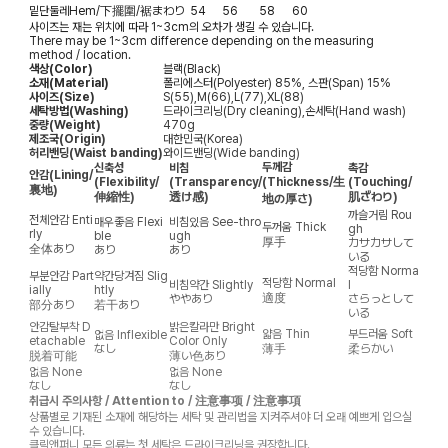
밑단둘레
Hem/下擺圍/裾まわり
54
56
58
60
사이즈는 재는 위치에 따라 1~3cm의 오차가 생길 수 있습니다.
There may be 1~3cm difference depending on the measuring
method / location.
색상(Color)
블랙(Black)
소재(Material)
폴리에스터(Polyester) 85%, 스판(Span) 15%
사이즈(Size)
S(55),M(66),L(77),XL(88)
세탁방법(Washing)
드라이크리닝(Dry cleaning),손세탁(Hand wash)
중량(Weight)
470g
제조국(Origin)
대한민국(Korea)
허리밴딩(Waist banding)
와이드밴딩(Wide banding)
두께감
신축성
비침
촉감
안감
(Lining/
(Flexibility/
(Transparency/
(Thickness/生
(Touching/
裏地)
伸縮性)
透け感)
肌ざわり)
地の厚さ)
까슬거림
Rou
전체안감
Enti
매우좋음
Flexi
비침있음
See-thro
두꺼움
Thick
gh
rly
ble
ugh
厚手
カサカサして
全体あり
あり
あり
いる
적당함
Norma
부분안감
Part
약간당겨짐
Slig
적당함
Normal
비침약간
Slightly
l
ially
htly
適度
ややあり
さらっとして
部分あり
若干あり
いる
안감탈부착
D
밝은칼라만
Bright
얇음
Thin
부드러움
Soft
없음
Inflexible
etachable
Color Only
なし
薄手
柔らかい
脱着可能
薄い色あり
없음
None
없음
None
なし
なし
취급시 주의사항 / Attention to / 注意事项 / 注意事項
상품별로 기재된 소재에 해당하는 세탁 및 관리법을 지켜주셔야 더 오래 예쁘게 입으실
수 있습니다.
클릭앤퍼니 모든 의류는 첫 세탁은 드라이크리닝을 권장합니다.