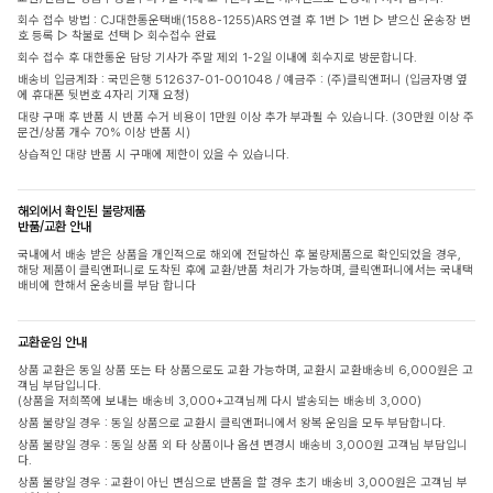
회수 접수 방법 : CJ대한통운택배(1588-1255)ARS 연결 후 1번 ▷ 1번 ▷ 받으신 운송장 번
호 등록 ▷ 착불로 선택 ▷ 회수접수 완료
회수 접수 후 대한통운 담당 기사가 주말 제외 1-2일 이내에 회수지로 방문합니다.
배송비 입금계좌 : 국민은행 512637-01-001048 / 예금주 : (주)클릭앤퍼니 (입금자명 옆
에 휴대폰 뒷번호 4자리 기재 요청)
대량 구매 후 반품 시 반품 수거 비용이 1만원 이상 추가 부과될 수 있습니다. (30만원 이상 주
문건/상품 개수 70% 이상 반품 시)
상습적인 대량 반품 시 구매에 제한이 있을 수 있습니다.
해외에서 확인된 불량제품
반품/교환 안내
국내에서 배송 받은 상품을 개인적으로 해외에 전달하신 후 불량제품으로 확인되었을 경우,
해당 제품이 클릭앤퍼니로 도착된 후에 교환/반품 처리가 가능하며, 클릭앤퍼니에서는 국내택
배비에 한해서 운송비를 부담 합니다
교환운임 안내
상품 교환은 동일 상품 또는 타 상품으로도 교환 가능하며, 교환시 교환배송비 6,000원은 고
객님 부담입니다.
(상품을 저희쪽에 보내는 배송비 3,000+고객님께 다시 발송되는 배송비 3,000)
상품 불량일 경우 : 동일 상품으로 교환시 클릭앤퍼니에서 왕복 운임을 모두 부담합니다.
상품 불량일 경우 : 동일 상품 외 타 상품이나 옵션 변경시 배송비 3,000원 고객님 부담입니
다.
상품 불량일 경우 : 교환이 아닌 변심으로 반품을 할 경우 초기 배송비 3,000원은 고객님 부