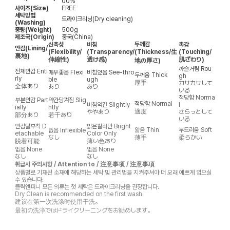
00%
사이즈(Size)
FREE
세탁방법
드라이크리닝(Dry cleaning)
(Washing)
중량(Weight)
500g
제조국(Origin)
중국(China)
두께감
신축성
비침
촉감
안감
(Lining/
(Flexibility/
(Transparency/
(Thickness/生
(Touching/
裏地)
伸縮性)
透け感)
肌ざわり)
地の厚さ)
까슬거림
Rou
전체안감
Enti
매우좋음
Flexi
비침있음
See-thro
두꺼움
Thick
gh
rly
ble
ugh
厚手
カサカサして
全体あり
あり
あり
いる
적당함
Norma
부분안감
Part
약간당겨짐
Slig
적당함
Normal
비침약간
Slightly
l
ially
htly
適度
ややあり
さらっとして
部分あり
若干あり
いる
안감탈부착
D
밝은칼라만
Bright
얇음
Thin
부드러움
Soft
없음
Inflexible
etachable
Color Only
なし
薄手
柔らかい
脱着可能
薄い色あり
없음
None
없음
None
なし
なし
취급시 주의사항 / Attention to / 注意事项 / 注意事項
상품별로 기재된 소재에 해당하는 세탁 및 관리법을 지켜주셔야 더 오래 예쁘게 입으실
수 있습니다.
클릭앤퍼니 모든 의류는 첫 세탁은 드라이크리닝을 권장합니다.
Dry Clean is recommended on the first wash.
建议在第一次洗涤时使用干洗。
最初の洗浄ではドライクリーニングをお勧めします。