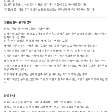
담입니다.
(인위적인 훼손 & 수선 등의 악용을 방지하기 위함이니 양해부탁드립니다)
*교환/반품시에도 추가 발생되는 모든 도선료는 고객님께서 부담해주셔야 합니다.
교환/반품이 불가한 경우
반품기한(상품 수령후 7일)이 경과한 경우
공정거래, 표준약관 제 15조 2항에 의한 이용자의 사용 또는 일부 소비에 의하여 재화 가치가
현저히 감소한 경우
(착용 흔적, 화장품, 탈취제 냄새, 세탁, 수선, 택훼손 포함)
세탁을 하신 경우나 착용을 하신 후에는 불량이 발견되어도 교환/반품이 불가합니다.
워싱면 종류의 제품은 워싱과정에서 옷이 살짝 돌아가는 현상이 있을 수 있습니다.
피팅만 해보신 경우라도 상품이 훼손된 경우(구김,늘어남,보풀)는 불가합니다.
배송 시 생긴 구김, 단추 바느질의 느슨함, 간단한 손질이 가능한 마감실 처리가 미흡한 경우
거래처 공정 과정 중 단추구멍이 완벽히 뚫리지 않은 경우 (가위로 간단하게 구멍을 내주신 뒤
착용 부탁드립니다)
워싱 과정 중 발생하는 냄새와 단추 위치를 나타내는 초크 자국이 남은 경우
지퍼의 뻣뻣한 움직임, 신발이나 가방 및 소품 마감 처리에서 생긴 소량의 본드 자국이 있는 경
우
환불 안내
환불시 수거 상품 확인 후 3일이내 결제하신 방법으로 환불해드립니다
예치금으로 환불 시 다시 원결제(무통장,핸드폰,카드)로의 환불은 불가합니다.