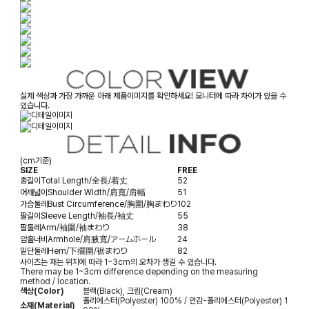
실제 색상과 가장 가까운 아래 제품이미지를 확인하세요! 모니터에 따라 차이가 있을 수
있습니다.
(cm기준)
SIZE
FREE
총길이
Total Length/全長/着丈
52
어깨넓이
Shoulder Width/肩寬/肩幅
51
가슴둘레
Bust Circumference/胸圍/胸まわり
102
팔길이
Sleeve Length/袖長/袖丈
55
팔둘레
Arm/袖圍/袖まわり
38
암홀너비
Armhole/肩腋寬/アームホール
24
밑단둘레
Hem/下擺圍/裾まわり
82
사이즈는 재는 위치에 따라 1~3cm의 오차가 생길 수 있습니다.
There may be 1~3cm difference depending on the measuring
method / location.
색상(Color)
블랙(Black), 크림(Cream)
폴리에스터(Polyester) 100% / 안감-폴리에스터(Polyester) 1
소재(Material)