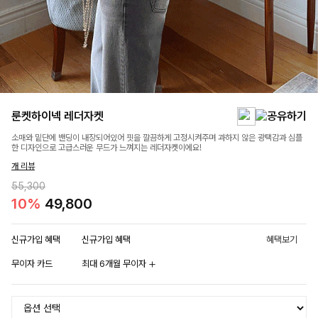
룬켓하이넥 레더자켓
소매와 밑단에 밴딩이 내장되어있어 핏을 깔끔하게 고정시켜주며 과하지 않은 광택감과 심플
한 디자인으로 고급스러운 무드가 느껴지는 레더자켓이에요!
개 리뷰
55,300
10%
49,800
신규가입 혜택
신규가입 혜택
혜택보기
무이자 카드
최대 6개월 무이자