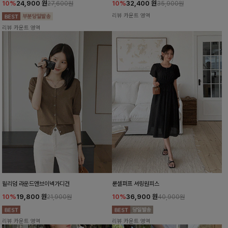
10%
24,900
원
10%
32,400
원
27,600원
35,900원
리뷰 카운트 영역
리뷰 카운트 영역
윌리덤 라운드앤브이넥가디건
룬셀퍼프 셔링원피스
10%
19,800
원
10%
36,900
원
21,900원
40,900원
리뷰 카운트 영역
리뷰 카운트 영역