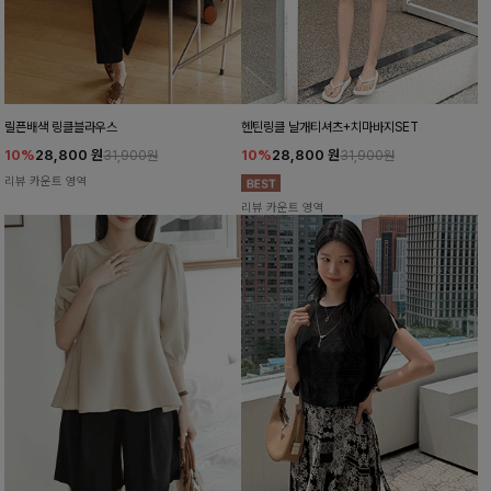
릴픈배색 링클블라우스
헨틴링클 날개티셔츠+치마바지SET
10%
28,800
원
10%
28,800
원
31,900원
31,900원
리뷰 카운트 영역
리뷰 카운트 영역