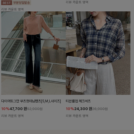
리뷰 카운트 영역
리뷰 카운트 영역
다이어트그만 부츠컷데님팬츠[S,M,L사이즈]
티븐롤업 체크셔츠
10%
47,700
원
10%
24,300
원
52,900원
26,900원
리뷰 카운트 영역
리뷰 카운트 영역