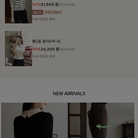
10%
31,900
원
35,400원
리뷰 카운트 영역
폴딘울 골지유넥니트
10%
24,300
원
26,900원
리뷰 카운트 영역
NEW ARRIVALS