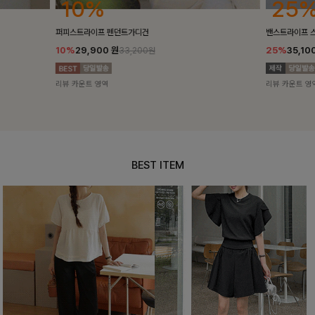
25%
10%
밴스트라이프 스트링원피스
[5천장돌파/C
25%
35,100
원
10%
34,90
46,800원
리뷰 카운트 영역
리뷰 카운트 영
BEST ITEM