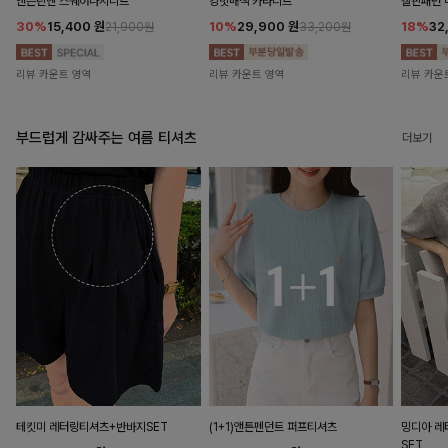
앤즌린넨 스퀘어나시니트
킹밋배색 카라니트
캘핀패턴 
30%
15,400
원
10%
29,900
원
18%
32
21,900원
33,200원
리뷰 카운트 영역
리뷰 카운트 영역
리뷰 카운
부드럽게 감싸주는 여름 티셔츠
더보기
테킷미 레터링티셔츠+반바지SET
(1+1)앤튼펜던트 퍼프티셔츠
밍디아 
SET