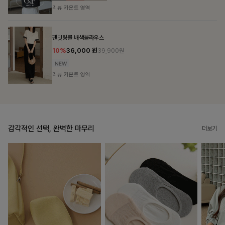
리뷰 카운트 영역
브쉘모달 프린팅티셔츠
10%
16,200
원
17,900원
리뷰 카운트 영역
감각적인 선택, 완벽한 마무리
더보기