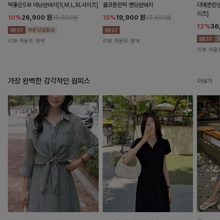
딱좋은5부 데님반바지[S,M,L,XL사이즈]
쿨코튼핀턱 밴딩반바지
더예쁜린넨
이즈]
10%
26,900
원
15%
19,900
원
29,800원
23,400원
12%
36
리뷰 카운트 영역
리뷰 카운트 영역
리뷰 카운
가장 완벽한 감각적인 원피스
더보기