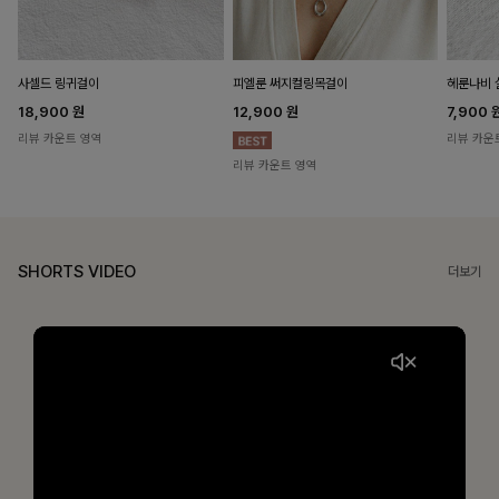
헤룬나비 
사셀드 링귀걸이
피엘룬 써지컬링목걸이
7,900
18,900
원
12,900
원
리뷰 카운
리뷰 카운트 영역
리뷰 카운트 영역
SHORTS VIDEO
더보기