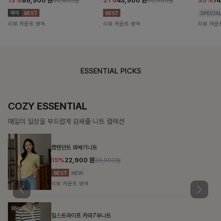
13%
86,900
원
21%
43,900
원
30%
7
99,800원
55,500원
리뷰 카운트 영역
리뷰 카운트 영역
리뷰 카운
ESSENTIAL PICKS
COZY ESSENTIAL
매일의 일상을 부드럽게 감싸줄 니트 컬렉션
켐펜던트 꽈배기니트
15%
22,900
원
26,900원
리뷰 카운트 영역
칠스트라이프 카라7부니트