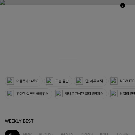
0
03
33
여름특가~45%
오늘 출발
단, 하루 혜택
NEW IT
우아한 실루엣 블라우스
하나로 완성된 코디 #원피스
데일리 #
WEEKLY BEST
NEW
BLOUSE
PANTS
DRESS
KNIT
T-SHIRT
ALL