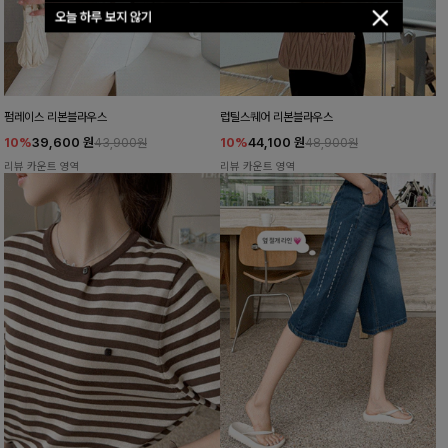
오늘 하루 보지 않기
펌레이스 리본블라우스
럽틸스퀘어 리본블라우스
10%
39,600
원
10%
44,100
원
43,900원
48,900원
리뷰 카운트 영역
리뷰 카운트 영역