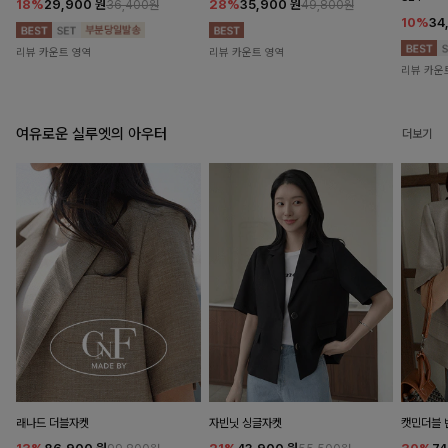
18%
29,900
원
28%
35,900
원
36,400원
49,800원
10%
34
리뷰 카운트 영역
리뷰 카운트 영역
리뷰 카운
여유로운 실루엣의 아우터
더보기
래나드 더블자켓
자빈닛 싱글자켓
캣민더블 