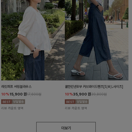
레킷퍼프 셔링블라우스
쿨한린넨8부 커브와이드팬츠[S,M,L사이즈]
10%
15,900
원
10%
35,900
원
17,600원
39,800원
리뷰 카운트 영역
리뷰 카운트 영역
더보기