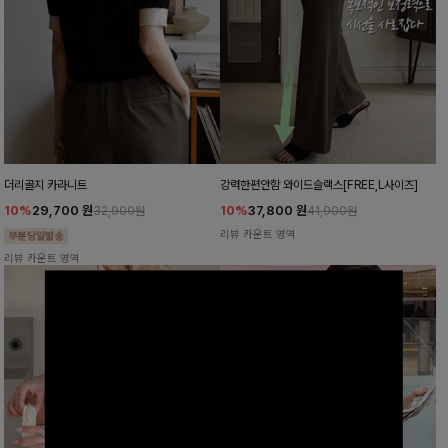
더리골지 카라니트
강력한편안함 와이드슬랙스[FREE,L사이즈]
10%
29,700
원
10%
37,800
원
32,900원
41,900원
리뷰 카운트 영역
리뷰 카운트 영역