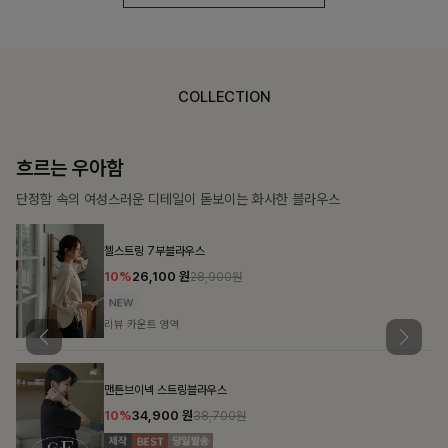
COLLECTION
가벼운 계절감
탄탄한 소재와 깔끔한 핏, 매일 손이 가는 데일리 티셔츠
몽즐라운드 베이직티셔츠
10%
15,300
원
16,900원
리뷰 카운트 영역
칠킷배색 프린팅맨투맨티
10%
20,700
원
22,900원