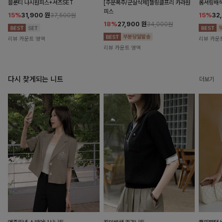
블룬티 나시원피스+셔츠SET
[주문폭주/군살삭제]젤링클프리 카라원
롬셔링배
피스
15%
31,900
원
15%
32
37,500원
18%
27,900
원
34,000원
리뷰 카운트 영역
리뷰 카운
리뷰 카운트 영역
다시 찾게되는 니트
더보기