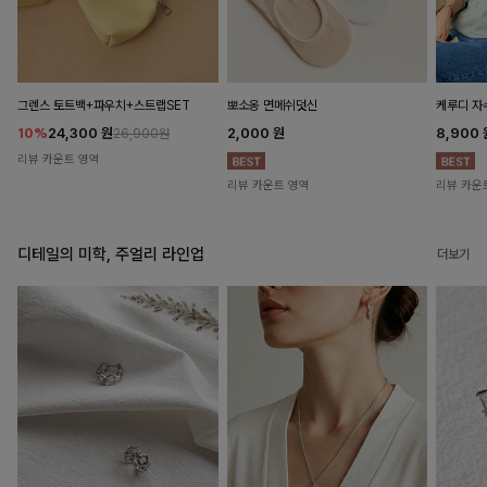
뽀소옹 면메쉬덧신
그렌스 토트백+파우치+스트랩SET
케루디 자
2,000
원
10%
24,300
원
8,900
26,900원
리뷰 카운트 영역
리뷰 카운트 영역
리뷰 카운
디테일의 미학, 주얼리 라인업
더보기