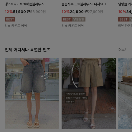
댕스트라이프 백버튼블라우스
율븐자수 도트블라우스+나시SET
덤링클 카
12%
51,900
원
10%
24,900
원
10%
34
58,900원
27,600원
리뷰 카운트 영역
리뷰 카운트 영역
리뷰 카운
언제 어디서나 특별한 팬츠
더보기