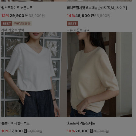
월스트라이프 버튼니트
퍼펙트절개핏 6부데님반바지[S,M,L사이즈]
12%
29,900
원
14%
48,900
원
33,900원
56,800원
리뷰 카운트 영역
리뷰 카운트 영역
콘브이넥 라벨티셔츠
소프트해 라운드니트
10%
17,900
원
10%
26,100
원
19,800원
28,900원