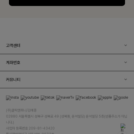
고객센터
계좌번호
커뮤니티
(주)클릭앤퍼니/김예중
02880 서울특별시 성북구 성북로 49 (성북동, 운석빌딩) 운석빌딩 5층(반품주소가 아닙
니다.)
사업자 등록번호 209-81-43420