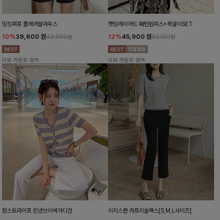
밍킷퍼프 플레어블라우스
캣밍레이어드 패턴원피스+목걸이SET
10%
39,600
원
12%
45,900
원
43,900원
52,100원
리뷰 카운트 영역
리뷰 카운트 영역
함스트라이프 린넨브이넥가디건
이지스판 카프리슬랙스[S,M,L사이즈]