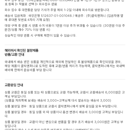
회수 접수 방법 : CJ대한통운택배(1588-1255)ARS 연결 후 1번 ▷ 1번 ▷ 받으신 운송장 번
호 등록 ▷ 착불로 선택 ▷ 회수접수 완료
회수 접수 후 대한통운 담당 기사가 주말 제외 1-2일 이내에 회수지로 방문합니다.
배송비 입금계좌 : 국민은행 512637-01-001048 / 예금주 : (주)클릭앤퍼니 (입금자명 옆
에 휴대폰 뒷번호 4자리 기재 요청)
대량 구매 후 반품 시 반품 수거 비용이 1만원 이상 추가 부과될 수 있습니다. (30만원 이상 주
문건/상품 개수 70% 이상 반품 시)
상습적인 대량 반품 시 구매에 제한이 있을 수 있습니다.
해외에서 확인된 불량제품
반품/교환 안내
국내에서 배송 받은 상품을 개인적으로 해외에 전달하신 후 불량제품으로 확인되었을 경우,
해당 제품이 클릭앤퍼니로 도착된 후에 교환/반품 처리가 가능하며, 클릭앤퍼니에서는 국내택
배비에 한해서 운송비를 부담 합니다
교환운임 안내
상품 교환은 동일 상품 또는 타 상품으로도 교환 가능하며, 교환시 교환배송비 6,000원은 고
객님 부담입니다.
(상품을 저희쪽에 보내는 배송비 3,000+고객님께 다시 발송되는 배송비 3,000)
상품 불량일 경우 : 동일 상품으로 교환시 클릭앤퍼니에서 왕복 운임을 모두 부담합니다.
상품 불량일 경우 : 동일 상품 외 타 상품이나 옵션 변경시 배송비 3,000원 고객님 부담입니
다.
상품 불량일 경우 : 교환이 아닌 변심으로 반품을 할 경우 초기 배송비 3,000원은 고객님 부
담입니다.