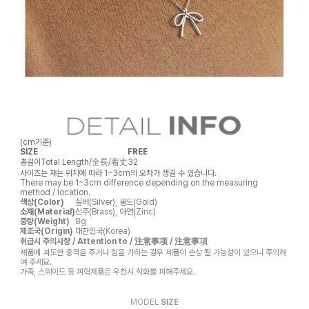
(cm기준)
SIZE
FREE
총길이
Total Length/全長/着丈
32
사이즈는 재는 위치에 따라 1~3cm의 오차가 생길 수 있습니다.
There may be 1~3cm difference depending on the measuring
method / location.
색상(Color)
실버(Silver), 골드(Gold)
소재(Material)
신주(Brass), 아연(Zinc)
중량(Weight)
8g
제조국(Origin)
대한민국(Korea)
취급시 주의사항 / Attention to / 注意事项 / 注意事項
제품에 과도한 충격을 주거나 힘을 가하는 경우 제품이 손상 될 가능성이 있으니 주의하
여 주세요.
가죽, 스웨이드 등 피혁제품은 우천시 착화를 피해주세요.
MODEL
SIZE