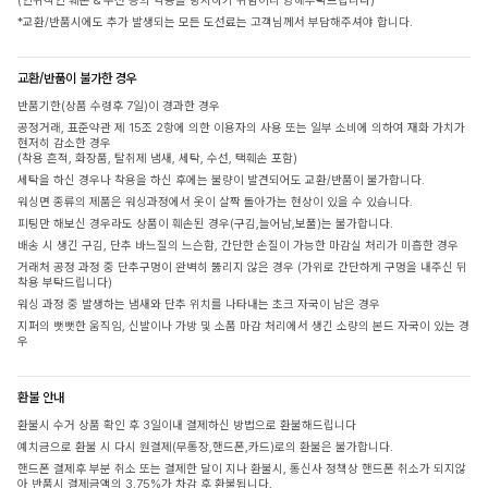
(인위적인 훼손 & 수선 등의 악용을 방지하기 위함이니 양해부탁드립니다)
*교환/반품시에도 추가 발생되는 모든 도선료는 고객님께서 부담해주셔야 합니다.
교환/반품이 불가한 경우
반품기한(상품 수령후 7일)이 경과한 경우
공정거래, 표준약관 제 15조 2항에 의한 이용자의 사용 또는 일부 소비에 의하여 재화 가치가
현저히 감소한 경우
(착용 흔적, 화장품, 탈취제 냄새, 세탁, 수선, 택훼손 포함)
세탁을 하신 경우나 착용을 하신 후에는 불량이 발견되어도 교환/반품이 불가합니다.
워싱면 종류의 제품은 워싱과정에서 옷이 살짝 돌아가는 현상이 있을 수 있습니다.
피팅만 해보신 경우라도 상품이 훼손된 경우(구김,늘어남,보풀)는 불가합니다.
배송 시 생긴 구김, 단추 바느질의 느슨함, 간단한 손질이 가능한 마감실 처리가 미흡한 경우
거래처 공정 과정 중 단추구멍이 완벽히 뚫리지 않은 경우 (가위로 간단하게 구멍을 내주신 뒤
착용 부탁드립니다)
워싱 과정 중 발생하는 냄새와 단추 위치를 나타내는 초크 자국이 남은 경우
지퍼의 뻣뻣한 움직임, 신발이나 가방 및 소품 마감 처리에서 생긴 소량의 본드 자국이 있는 경
우
환불 안내
환불시 수거 상품 확인 후 3일이내 결제하신 방법으로 환불해드립니다
예치금으로 환불 시 다시 원결제(무통장,핸드폰,카드)로의 환불은 불가합니다.
핸드폰 결제후 부분 취소 또는 결제한 달이 지나 환불시, 통신사 정책상 핸드폰 취소가 되지않
아 반품시 결제금액의 3.75%가 차감 후 환불됩니다.