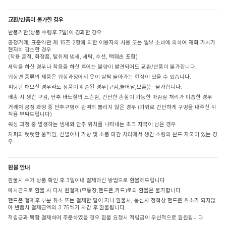
교환/반품이 불가한 경우
반품기한(상품 수령후 7일)이 경과한 경우
공정거래, 표준약관 제 15조 2항에 의한 이용자의 사용 또는 일부 소비에 의하여 재화 가치가
현저히 감소한 경우
(착용 흔적, 화장품, 탈취제 냄새, 세탁, 수선, 택훼손 포함)
세탁을 하신 경우나 착용을 하신 후에는 불량이 발견되어도 교환/반품이 불가합니다.
워싱면 종류의 제품은 워싱과정에서 옷이 살짝 돌아가는 현상이 있을 수 있습니다.
피팅만 해보신 경우라도 상품이 훼손된 경우(구김,늘어남,보풀)는 불가합니다.
배송 시 생긴 구김, 단추 바느질의 느슨함, 간단한 손질이 가능한 마감실 처리가 미흡한 경우
거래처 공정 과정 중 단추구멍이 완벽히 뚫리지 않은 경우 (가위로 간단하게 구멍을 내주신 뒤
착용 부탁드립니다)
워싱 과정 중 발생하는 냄새와 단추 위치를 나타내는 초크 자국이 남은 경우
지퍼의 뻣뻣한 움직임, 신발이나 가방 및 소품 마감 처리에서 생긴 소량의 본드 자국이 있는 경
우
환불 안내
환불시 수거 상품 확인 후 3일이내 결제하신 방법으로 환불해드립니다
예치금으로 환불 시 다시 원결제(무통장,핸드폰,카드)로의 환불은 불가합니다.
핸드폰 결제후 부분 취소 또는 결제한 달이 지나 환불시, 통신사 정책상 핸드폰 취소가 되지않
아 반품시 결제금액의 3.75%가 차감 후 환불됩니다.
적립금과 복합 결제하여 주문하였을 경우 환불 요청시 적립금이 우선적으로 환원됩니다.