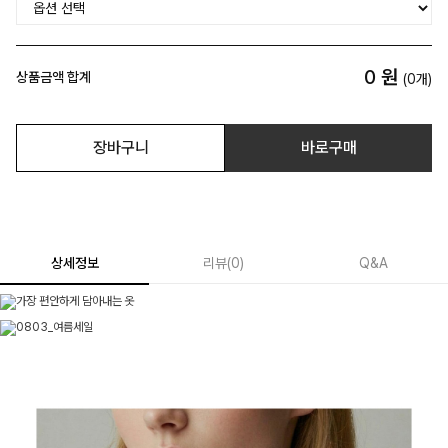
0
원
상품금액 합계
(
0
개)
장바구니
바로구매
상세정보
리뷰
(
0
)
Q&A