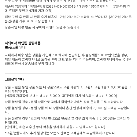
회수 접수 후 대한통운 담당 기사가 주말 제외 1-2일 이내에 회수지로 방문합니다.
배송비 입금계좌 : 국민은행 512637-01-001048 / 예금주 : (주)클릭앤퍼니 (입금자명 옆
에 휴대폰 뒷번호 4자리 기재 요청)
대량 구매 후 반품 시 반품 수거 비용이 1만원 이상 추가 부과될 수 있습니다. (30만원 이상 주
문건/상품 개수 70% 이상 반품 시)
상습적인 대량 반품 시 구매에 제한이 있을 수 있습니다.
해외에서 확인된 불량제품
반품/교환 안내
국내에서 배송 받은 상품을 개인적으로 해외에 전달하신 후 불량제품으로 확인되었을 경우,
해당 제품이 클릭앤퍼니로 도착된 후에 교환/반품 처리가 가능하며, 클릭앤퍼니에서는 국내택
배비에 한해서 운송비를 부담 합니다
교환운임 안내
상품 교환은 동일 상품 또는 타 상품으로도 교환 가능하며, 교환시 교환배송비 6,000원은 고
객님 부담입니다.
(상품을 저희쪽에 보내는 배송비 3,000+고객님께 다시 발송되는 배송비 3,000)
상품 불량일 경우 : 동일 상품으로 교환시 클릭앤퍼니에서 왕복 운임을 모두 부담합니다.
상품 불량일 경우 : 동일 상품 외 타 상품이나 옵션 변경시 배송비 3,000원 고객님 부담입니
다.
상품 불량일 경우 : 교환이 아닌 변심으로 반품을 할 경우 초기 배송비 3,000원은 고객님 부
담입니다.
(인위적인 훼손 & 수선 등의 악용을 방지하기 위함이니 양해부탁드립니다)
*교환/반품시에도 추가 발생되는 모든 도선료는 고객님께서 부담해주셔야 합니다.