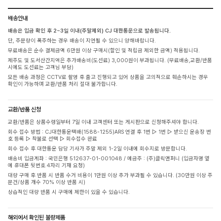
배송안내
배송은 입금 확인 후 2~3일 이내(주말제외) CJ 대한통운으로 발송됩니다.
단, 주문량이 폭주하는 경우 배송이 지연될 수 있으니 양해바랍니다.
무료배송은 순수 결제금액 6만원 이상 구매시(할인 및 적립금 제외한 금액) 적용됩니다.
제주도 및 도서산간지역은 추가배송비(도선료) 3,000원이 부과됩니다. (무료배송,교환/반품
시에도 도선료는 고객님 부담)
모든 배송 과정은 CCTV로 촬영 후 출고 진행되고 있어 상품을 고의적으로 훼손하시는 경우
확인이 가능하며 교환/반품 처리 절대 불가합니다.
교환/반품 신청
교환/반품은 상품수령일부터 7일 이내 고객센터 또는 게시판으로 신청해주셔야 합니다.
회수 접수 방법 : CJ대한통운택배(1588-1255)ARS 연결 후 1번 ▷ 1번 ▷ 받으신 운송장 번
호 등록 ▷ 착불로 선택 ▷ 회수접수 완료
회수 접수 후 대한통운 담당 기사가 주말 제외 1-2일 이내에 회수지로 방문합니다.
배송비 입금계좌 : 국민은행 512637-01-001048 / 예금주 : (주)클릭앤퍼니 (입금자명 옆
에 휴대폰 뒷번호 4자리 기재 요청)
대량 구매 후 반품 시 반품 수거 비용이 1만원 이상 추가 부과될 수 있습니다. (30만원 이상 주
문건/상품 개수 70% 이상 반품 시)
상습적인 대량 반품 시 구매에 제한이 있을 수 있습니다.
해외에서 확인된 불량제품