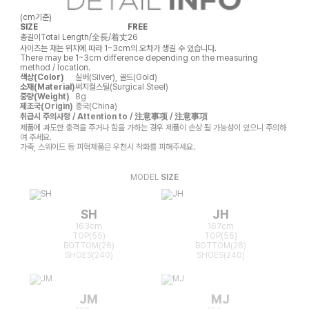
(cm기준)
SIZE
FREE
총길이
Total Length/全長/着丈
26
사이즈는 재는 위치에 따라 1~3cm의 오차가 생길 수 있습니다.
There may be 1~3cm difference depending on the measuring
method / location.
색상(Color)
실버(Silver), 골드(Gold)
소재(Material)
써지컬스틸(Surgical Steel)
중량(Weight)
8g
제조국(Origin)
중국(China)
취급시 주의사항 / Attention to / 注意事项 / 注意事項
제품에 과도한 충격을 주거나 힘을 가하는 경우 제품이 손상 될 가능성이 있으니 주의하
여 주세요.
가죽, 스웨이드 등 피혁제품은 우천시 착화를 피해주세요.
MODEL
SIZE
SH
JH
163cm
167cm
TOP(55)
TOP(55)
BOTTOM(26)
BOTTOM(26)
SHOES(240)
SHOES(240)
JM
MJ