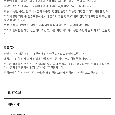
워싱면 종류의 제품은 워싱과정에서 옷이 살짝 돌아가는 현상이 있을 수 있습니다.
피팅만 해보신 경우라도 상품이 훼손된 경우(구김,늘어남,보풀)는 불가합니다.
배송 시 생긴 구김, 단추 바느질의 느슨함, 간단한 손질이 가능한 마감실 처리가 미흡한 경우
거래처 공정 과정 중 단추구멍이 완벽히 뚫리지 않은 경우 (가위로 간단하게 구멍을 내주신 뒤
착용 부탁드립니다)
워싱 과정 중 발생하는 냄새와 단추 위치를 나타내는 초크 자국이 남은 경우
지퍼의 뻣뻣한 움직임, 신발이나 가방 및 소품 마감 처리에서 생긴 소량의 본드 자국이 있는 경
우
환불 안내
환불시 수거 상품 확인 후 3일이내 결제하신 방법으로 환불해드립니다
예치금으로 환불 시 다시 원결제(무통장,핸드폰,카드)로의 환불은 불가합니다.
핸드폰 결제후 부분 취소 또는 결제한 달이 지나 환불시, 통신사 정책상 핸드폰 취소가 되지않
아 반품시 결제금액의 3.75%가 차감 후 환불됩니다.
적립금과 복합 결제하여 주문하였을 경우 환불 요청시 적립금이 우선적으로 환원됩니다.
판매자정보
세탁 가이드