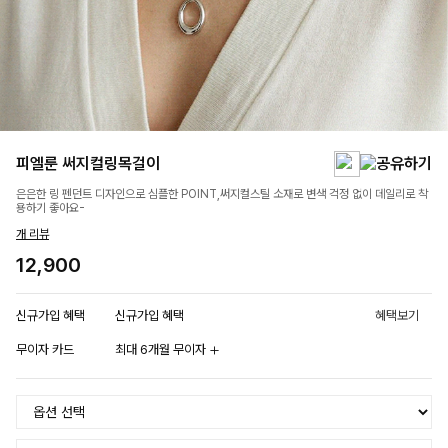
피엘룬 써지컬링목걸이
은은한 링 펜던트 디자인으로 심플한 POINT,써지컬스틸 소재로 변색 걱정 없이 데일리로 착
용하기 좋아요-
개 리뷰
12,900
신규가입 혜택
신규가입 혜택
혜택보기
무이자 카드
최대 6개월 무이자