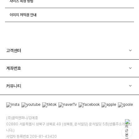
사이즈 측정 방법
이미지 저작권 안내
고객센터
계좌번호
커뮤니티
(주)클릭앤퍼니/김예중
02880 서울특별시 성북구 성북로 49 (성북동, 운석빌딩) 운석빌딩 5층(반품주소가 아닙
니다.)
사업자 등록번호 209-81-43420