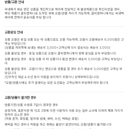
반품/교환 안내
국내에서 배송 받은 상품을 개인적으로 해외에 전달하신 후 불량제품으로 확인되었을 경우,
해당 제품이 클릭앤퍼니로 도착된 후에 교환/반품 처리가 가능하며, 클릭앤퍼니에서는 국내택
배비에 한해서 운송비를 부담 합니다
교환운임 안내
상품 교환은 동일 상품 또는 타 상품으로도 교환 가능하며, 교환시 교환배송비 6,000원은 고
객님 부담입니다.
(상품을 저희쪽에 보내는 배송비 3,000+고객님께 다시 발송되는 배송비 3,000)
상품 불량일 경우 : 동일 상품으로 교환시 클릭앤퍼니에서 왕복 운임을 모두 부담합니다.
상품 불량일 경우 : 동일 상품 외 타 상품이나 옵션 변경시 배송비 3,000원 고객님 부담입니
다.
상품 불량일 경우 : 교환이 아닌 변심으로 반품을 할 경우 초기 배송비 3,000원은 고객님 부
담입니다.
(인위적인 훼손 & 수선 등의 악용을 방지하기 위함이니 양해부탁드립니다)
*교환/반품시에도 추가 발생되는 모든 도선료는 고객님께서 부담해주셔야 합니다.
교환/반품이 불가한 경우
반품기한(상품 수령후 7일)이 경과한 경우
공정거래, 표준약관 제 15조 2항에 의한 이용자의 사용 또는 일부 소비에 의하여 재화 가치가
현저히 감소한 경우
(착용 흔적, 화장품, 탈취제 냄새, 세탁, 수선, 택훼손 포함)
세탁을 하신 경우나 착용을 하신 후에는 불량이 발견되어도 교환/반품이 불가합니다.