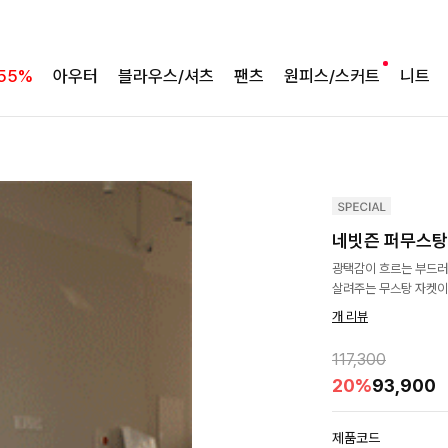
55%
아우터
블라우스/셔츠
팬츠
원피스/스커트
니트
네빗즌 퍼무스
광택감이 흐르는 부드러
살려주는 무스탕 자켓이
개 리뷰
117,300
20%
93,900
제품코드