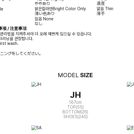
適度
ややあり
밝은칼라만
Bright Color Only
얇음
Thin
le
薄い色あり
薄手
없음
None
なし
注意事项 / 注意事項
 관리법을 지켜주셔야 더 오래 예쁘게 입으실 수 있습니다.
크리닝을 권장합니다.
irst wash.
ニングをしてください。
MODEL
SIZE
JH
167cm
TOP(55)
BOTTOM(26)
SHOES(240)