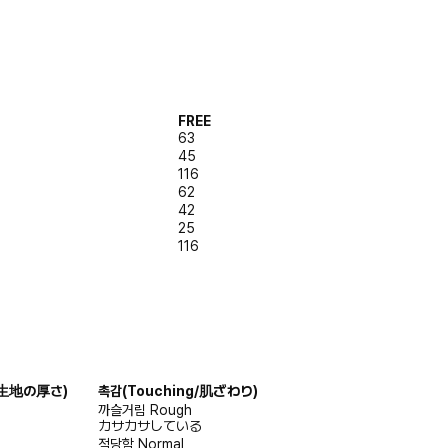
FREE
63
45
116
62
42
25
116
s/生地の厚さ)
촉감
(Touching/肌ざわり)
까슬거림
Rough
カサカサしている
적당함
Normal