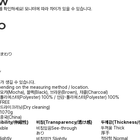
 확인하세요! 모니터에 따라 차이가 있을 수 있습니다.
/胸まわり
ル
가 생길 수 있습니다.
ending on the measuring method / location.
모카(Mocha), 블랙(Black), 브라운(Brown), 챠콜(Charcoal)
폴리에스터(Polyester) 100% / 안감-폴리에스터(Polyester) 100%
FREE
드라이크리닝(Dry cleaning)
1070g
중국(China)
xibility/伸縮性)
비침
(Transparency/透け感)
두께감
(Thicknes
두꺼움
Thick
xible
비침있음
See-through
厚手
あり
lightly
적당함
Normal
비침약간
Slightly