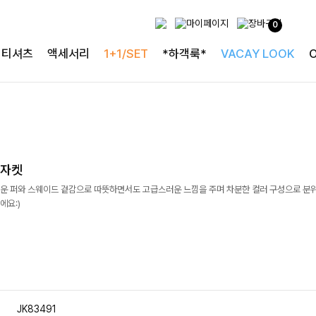
0
티셔츠
액세서리
1+1/SET
*하객룩*
VACAY LOOK
탕자켓
운 퍼와 스웨이드 겉감으로 따뜻하면서도 고급스러운 느낌을 주며 차분한 컬러 구성으로 분
에요:)
JK83491