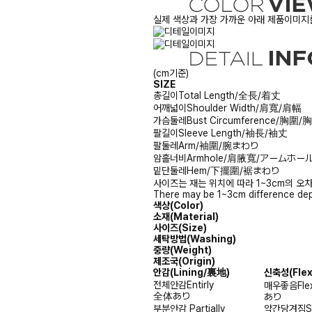
실제 색상과 가장 가까운 아래 제품이미지를
(cm기준)
SIZE
총길이
Total Length/全長/着丈
어깨넓이
Shoulder Width/肩寬/肩幅
가슴둘레
Bust Circumference/胸圍
팔길이
Sleeve Length/袖長/袖丈
팔둘레
Arm/袖圍/腕まわり
암홀너비
Armhole/肩腋寬/アームホー
밑단둘레
Hem/下擺圍/裾まわり
사이즈는 재는 위치에 따라 1~3cm의 오차
There may be 1~3cm difference dep
색상(Color)
소재(Material)
사이즈(Size)
세탁방법(Washing)
중량(Weight)
제조국(Origin)
안감
(Lining/裏地)
신축성
(Fle
전체안감
Entirly
매우좋음
Fle
全体あり
あり
부분안감
Partially
약간당겨짐
S