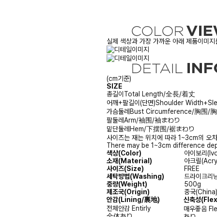
실제 색상과 가장 가까운 아래 제품이미지를
(cm기준)
SIZE
총길이
Total Length/全長/着丈
어깨+팔길이(단면)
Shoulder Width
가슴둘레
Bust Circumference/胸围
팔둘레
Arm/袖围/袖まわり
밑단둘레
Hem/下摆围/裾まわり
사이즈는 재는 위치에 따라 1~3cm의 오차
There may be 1~3cm difference dep
색상(Color)
아이보리(Ivor
소재(Material)
아크릴(Acryl
사이즈(Size)
FREE
세탁방법(Washing)
드라이크리닝(D
중량(Weight)
500g
제조국(Origin)
중국(China
안감
(Lining/裏地)
신축성
(Fle
전체안감
Entirly
매우좋음
Fl
全体あり
あり