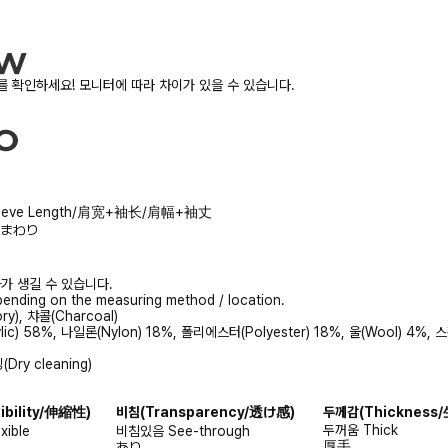
 확인하세요! 모니터에 따라 차이가 있을 수 있습니다.
+Sleeve Length/肩宽+袖长/肩幅+袖丈
/胸まわり
가 생길 수 있습니다.
ending on the measuring method / location.
y), 챠콜(Charcoal)
ic) 58%, 나일론(Nylon) 18%, 폴리에스터(Polyester) 18%, 울(Wool) 4%, 
ry cleaning)
)
xibility/伸縮性)
비침
(Transparency/透け感)
두께감
(Thicknes
두꺼움
Thick
exible
비침있음
See-through
厚手
あり