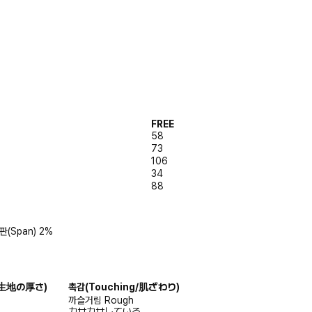
FREE
58
73
106
34
88
스판(Span) 2%
s/生地の厚さ)
촉감
(Touching/肌ざわり)
까슬거림
Rough
カサカサしている