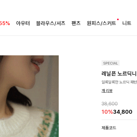
55%
아우터
블라우스/셔츠
팬츠
원피스/스커트
니트
레닐픈 노르딕
알록달록한 노르딕 패턴
개 리뷰
38,600
10%
34,800
제품코드