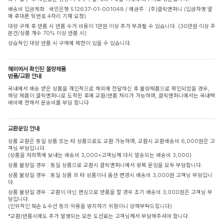
배송비 입금계좌 : 국민은행 512637-01-001048 / 예금주 : (주)클릭앤퍼니 (입금자명 옆
에 휴대폰 뒷번호 4자리 기재 요청)
대량 구매 후 반품 시 반품 수거 비용이 1만원 이상 추가 부과될 수 있습니다. (30만원 이상 주
문건/상품 개수 70% 이상 반품 시)
상습적인 대량 반품 시 구매에 제한이 있을 수 있습니다.
해외에서 확인된 불량제품
반품/교환 안내
국내에서 배송 받은 상품을 개인적으로 해외에 전달하신 후 불량제품으로 확인되었을 경우,
해당 제품이 클릭앤퍼니로 도착된 후에 교환/반품 처리가 가능하며, 클릭앤퍼니에서는 국내택
배비에 한해서 운송비를 부담 합니다
교환운임 안내
상품 교환은 동일 상품 또는 타 상품으로도 교환 가능하며, 교환시 교환배송비 6,000원은 고
객님 부담입니다.
(상품을 저희쪽에 보내는 배송비 3,000+고객님께 다시 발송되는 배송비 3,000)
상품 불량일 경우 : 동일 상품으로 교환시 클릭앤퍼니에서 왕복 운임을 모두 부담합니다.
상품 불량일 경우 : 동일 상품 외 타 상품이나 옵션 변경시 배송비 3,000원 고객님 부담입니
다.
상품 불량일 경우 : 교환이 아닌 변심으로 반품을 할 경우 초기 배송비 3,000원은 고객님 부
담입니다.
(인위적인 훼손 & 수선 등의 악용을 방지하기 위함이니 양해부탁드립니다)
*교환/반품시에도 추가 발생되는 모든 도선료는 고객님께서 부담해주셔야 합니다.