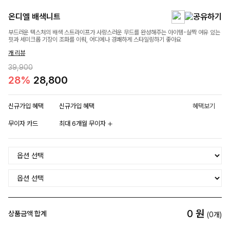
온디엘 배색니트
부드러운 텍스처의 배색 스트라이프가 사랑스러운 무드를 완성해주는 아이템-살짝 여유 있는
핏과 세미크롭 기장이 조화를 이뤄, 어디에나 경쾌하게 스타일링하기 좋아요
개 리뷰
39,900
28%
28,800
신규가입 혜택
신규가입 혜택
혜택보기
무이자 카드
최대 6개월 무이자
0
원
상품금액 합계
(
0
개)