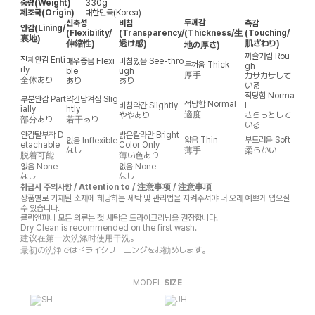
중량(Weight)
330g
제조국(Origin)
대한민국(Korea)
두께감
신축성
비침
촉감
안감
(Lining/
(Flexibility/
(Transparency/
(Thickness/生
(Touching/
裏地)
伸縮性)
透け感)
肌ざわり)
地の厚さ)
까슬거림
Rou
전체안감
Enti
매우좋음
Flexi
비침있음
See-thro
두꺼움
Thick
gh
rly
ble
ugh
厚手
カサカサして
全体あり
あり
あり
いる
적당함
Norma
부분안감
Part
약간당겨짐
Slig
적당함
Normal
비침약간
Slightly
l
ially
htly
適度
ややあり
さらっとして
部分あり
若干あり
いる
안감탈부착
D
밝은칼라만
Bright
얇음
Thin
부드러움
Soft
없음
Inflexible
etachable
Color Only
なし
薄手
柔らかい
脱着可能
薄い色あり
없음
None
없음
None
なし
なし
취급시 주의사항 / Attention to / 注意事项 / 注意事項
상품별로 기재된 소재에 해당하는 세탁 및 관리법을 지켜주셔야 더 오래 예쁘게 입으실
수 있습니다.
클릭앤퍼니 모든 의류는 첫 세탁은 드라이크리닝을 권장합니다.
Dry Clean is recommended on the first wash.
建议在第一次洗涤时使用干洗。
最初の洗浄ではドライクリーニングをお勧めします。
MODEL
SIZE