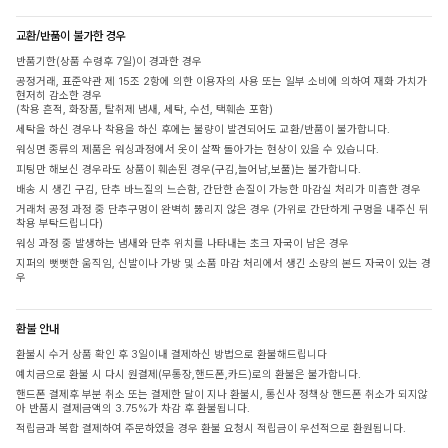
교환/반품이 불가한 경우
반품기한(상품 수령후 7일)이 경과한 경우
공정거래, 표준약관 제 15조 2항에 의한 이용자의 사용 또는 일부 소비에 의하여 재화 가치가
현저히 감소한 경우
(착용 흔적, 화장품, 탈취제 냄새, 세탁, 수선, 택훼손 포함)
세탁을 하신 경우나 착용을 하신 후에는 불량이 발견되어도 교환/반품이 불가합니다.
워싱면 종류의 제품은 워싱과정에서 옷이 살짝 돌아가는 현상이 있을 수 있습니다.
피팅만 해보신 경우라도 상품이 훼손된 경우(구김,늘어남,보풀)는 불가합니다.
배송 시 생긴 구김, 단추 바느질의 느슨함, 간단한 손질이 가능한 마감실 처리가 미흡한 경우
거래처 공정 과정 중 단추구멍이 완벽히 뚫리지 않은 경우 (가위로 간단하게 구멍을 내주신 뒤
착용 부탁드립니다)
워싱 과정 중 발생하는 냄새와 단추 위치를 나타내는 초크 자국이 남은 경우
지퍼의 뻣뻣한 움직임, 신발이나 가방 및 소품 마감 처리에서 생긴 소량의 본드 자국이 있는 경
우
환불 안내
환불시 수거 상품 확인 후 3일이내 결제하신 방법으로 환불해드립니다
예치금으로 환불 시 다시 원결제(무통장,핸드폰,카드)로의 환불은 불가합니다.
핸드폰 결제후 부분 취소 또는 결제한 달이 지나 환불시, 통신사 정책상 핸드폰 취소가 되지않
아 반품시 결제금액의 3.75%가 차감 후 환불됩니다.
적립금과 복합 결제하여 주문하였을 경우 환불 요청시 적립금이 우선적으로 환원됩니다.