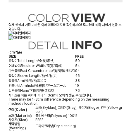
실제 색상과 가장 가까운 아래 제품이미지를 확인하세요! 모니터에 따라 차이가 있을 수
있습니다.
(cm기준)
SIZE
FREE
총길이
Total Length/全長/着丈
50
어깨넓이
Shoulder Width/肩宽/肩幅
54
가슴둘레
Bust Circumference/胸围/胸まわり
94
팔길이
Sleeve Length/袖长/袖丈
46
팔둘레
Arm/袖围/袖まわり
38
암홀너비
Armhole/袖根围/アームホール
19
밑단둘레
Hem/下摆围/裾まわり
76
사이즈는 재는 위치에 따라 1~3cm의 오차가 생길 수 있습니다.
There may be 1~3cm difference depending on the measuring
method / location.
소라(Skyblue), 그레이(Gray), 베이지(Biege), 연두(Yellow gr
색상(Color)
een)
소재(Material)
폴리에스터(Polyester) 100%
사이즈(Size)
FREE
세탁방법
드라이크리닝(Dry cleaning)
(Washing)