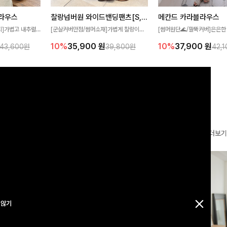
찰랑넘버원 와이드밴딩팬츠[S,M,L사이즈]
메칸드 카라블라우스
라우스
[군살커버만점/썸머소재]가볍게 찰랑이는
[썸머원단🌊/팔뚝커버]은은한
지]가볍고 내추럴
원단과 여유로운 와이드 핏으로 하루 종일
와 여유로운 실루엣이 만나 
라우스로, 답답함
10%
35,900
원
10%
37,900
원
39,800원
42,
43,600원
편안하게 착용하실 수 있는 팬츠입니다 🖤
세련된 무드를 연출해주는 블
 얼굴선을 더욱 시
✨ 허리 전체 밴딩과 스트링 디테일로 안정
리룩부터 출근룩까지 다양하게
🌿
감 있는 착용감을 더해드려요!
은 베이직한 디자인!
더보기
 않기