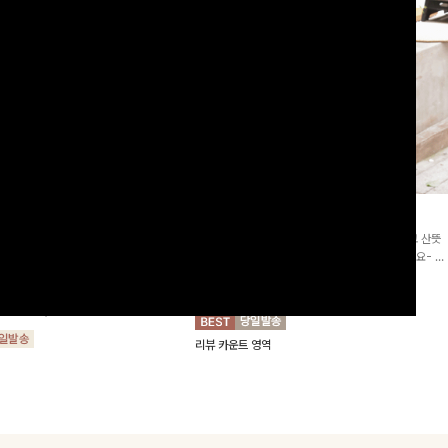
2차리오더]뮨스트링 플라워원피
딘젤퍼프 스트라이프원피스
[청순무드/체형커버]꾸안꾸 무드의 정석🤍 가볍고 산뜻
워 패턴과 랩 디자인으로 여성스러우면
한 착용감으로 여름 내내 손이 자주 가는 원피스예요- 은
를 더해주며 스트링이 내장되어있어 슬
은한 스트라이프 패턴과 여유로운 핏이 만나 편안함은 물
10%
64,900
원
72,100원
할 수 있어요🤍
론, 고급스러운 분위기까지 더해드립니다
00
원
36,800원
리뷰 카운트 영역