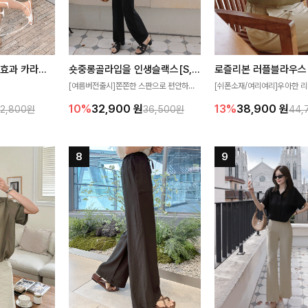
[재구매율1위] 냉감효과 카라니트
숏중롱골라입을 인생슬랙스[S,M,L,XL사이즈]
로즐리본 러플블라우스
[여름버전출시]쫀쫀한 스판으로 편안하게
[쉬폰소재/여리여리]우아한 리
필요가 없어요!얇
착용되어 누구나 입기 좋은 데일리 슬랙스!
연스럽게 흐르는 러플 디테일
10%
32,900
원
13%
38,900
원
32,800원
36,500원
44,
여름에도 시원하게
숏·기본·롱 기장과 와이드·부츠컷 핏까지 취
분위기를 더해주는 블라우스 
다
향에 맞게 선택할 수 있어 더욱 만족스러워
한 소재감과 여유롭게 떨어지
요
얼굴까지 화사해 보이며 세련
좋아요