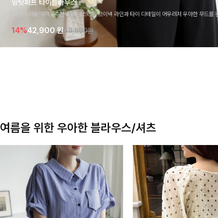
밍팃퍼프 타이블라우스
[고급스러움/하객룩추천💎]여성스러운 브이넥 라인과 타이 디테일이 어우러져 우아한 무드를 
라우스 🤍 여유로운 7부 소매로 편안하게 착용되며 데일리룩부터 출근룩, 하객룩까지 세련된
14%
42,900
원
49,800원
기 좋은 아이템이에요
여름을 위한 우아한 블라우스/셔츠