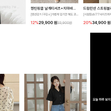
완성해주는 7부 블
헨틴링클 날개티셔츠+치마바지SET
드람린넨 스트링블
 스타일링을 연출하
[텐션감↑/구김↓]가볍게 입기만 해도 코
[시원함🧊/77사이즈까
디가 완성되는 세트 아이템으로, 자연스럽
한 텍스처가 돋보이는 블
12%
29,900
원
20%
34,900
원
33,900원
게 퍼지는 프릴 날개 소매가 우아한 포인트
없는 슬릿 카라 디자인이
를 더해드립니다💕 잔잔한 링클 텍스처 소
원하게 연출해드립니다 
재와 편안한 허리밴딩으로 하루 종일 산뜻
하고 쾌적하게 즐겨보세요!
오늘 하루 보지