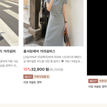
리 카라원피
롬셔링배색 카라원피스
[비율만점/
스
[군살커버💕/주문폭주]배색 카라와 스트라이프 패턴으
깔끔하게 착용 가능
로 캐주얼한 무드를 더한 롱 원피스 🖤 셔링 디테일과 쫀
고급스러운 플라
군살을 완벽히 커버
쫀한 스판 소재로 편안하면서도 여성스럽게 연출돼요
서 세련된 분위기
15%
32,900
원
38,700원
림하게 핏을 조절
12%
32,4
리뷰 카운트 영역
리뷰 카운트 영역