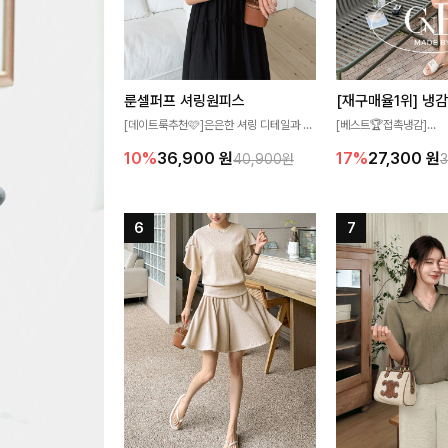
룬셀퍼프 셔링원피스
[데이트룩추천🩷]은은한 셔링 디테일과 퍼
[베스트🏆접촉냉감]
프 소매가 어우러져 사랑스러운 무드를 완
여름에도 무더위 걱정할 
10%
36,900
원
17%
27,300
원
40,900원
성해주는 원피스🤍 허리 스모크 밴딩이 슬
고 가벼운 소재감으로 
림한 실루엣을 연출해주며, 자연스럽게 퍼
즐기실 수 있는 니트랍니
지는 플레어 라인으로 여성스럽고 편안하게
즐기기 좋아요