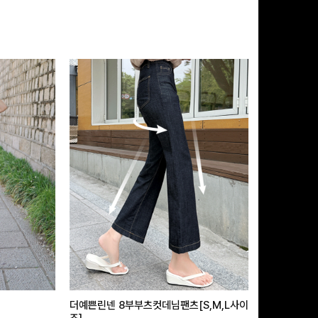
더예쁜린넨 8부부츠컷데님팬츠[S,M,L사이
급속쿨링효과 