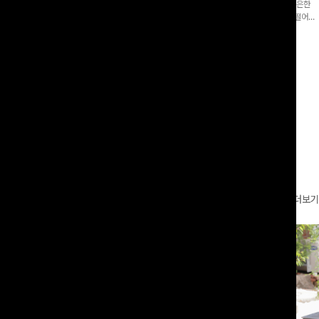
증👍]누구나 갖고 싶어할 슬랙스:)베이
[바스락소재💙/8부기장]사이드 버튼 디테일이 은은한
로 이쁜 핏 연출은 물론,쫀쫀한 스판끼
포인트가 되어주는 와이드 팬츠입니다. 여유롭게 떨어지
하게!
는 실루엣과 가볍게 바스락거리는 소재감으로 시원하고
00
원
14%
42,900
원
37,300원
49,800원
편안하게 즐기기 좋은 아이템-
리뷰 카운트 영역
더보기