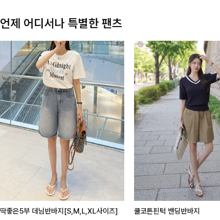
언제 어디서나 특별한 팬츠
딱좋은5부 데님반바지[S,M,L,XL사이즈]
쿨코튼핀턱 밴딩반바지