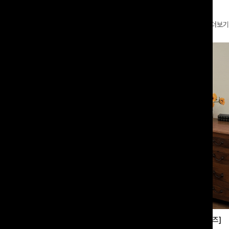
더보기
부츠컷슬랙스[S,M,L사이즈]
쿨링버튼 8부와이드팬츠[FREE,L사이즈]