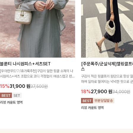
블룬티 나시원피스+셔츠SET
[주문폭주/군살삭제]젤링클프
스
[우아한무드🤍/휴가룩추천]구김이 덜한 링클 소재의 나
시원피스+셔츠 조합으로 코디 걱정없이 여성스럽고 편안
구김이 적은 링클프리 원단으로 항상 
하게 즐길 수 있는 아이템이에요:)
하며 일자로 떨어지는 넉넉한 핏으로 
15%
31,900
원
37,500원
해주는 원피스에요🖤
18%
27,900
원
34,000원
리뷰 카운트 영역
리뷰 카운트 영역