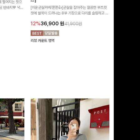
즈]
 떨어지는 핏으
[MADE/후기인
 반바지🤎 넉넉
[미운군살커버/쫀쫀👍]군살을 잡아주는 깔끔한 부츠컷
직하지만 부츠컷으
여행룩까지 활용도
핏에 발목이 드러나는 8부 기장으로 다리를 슬림하고 길
로 하루종일 편안
20%
29,9
어보이게 만들어주며 생지 소재로 멋을 더한 데님팬츠에
12%
36,900
원
41,900원
요~!
리뷰 카운트 영역
리뷰 카운트 영역