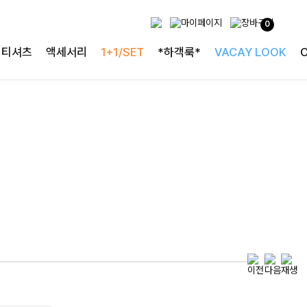
0
특별한 날을 빛내는
티셔츠
액세서리
1+1/SET
*하객룩*
VACAY LOOK
하객룩의 정석
로즐리본 러플블라우스