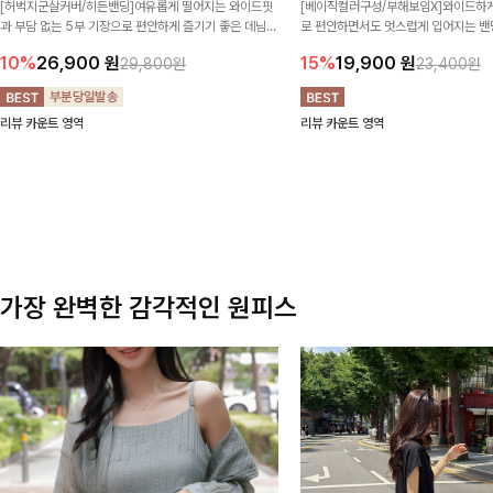
[허벅지군살커버/히든밴딩]여유롭게 떨어지는 와이드핏
[베이직컬러구성/부해보임X]와이드하게
과 부담 없는 5부 기장으로 편안하게 즐기기 좋은 데님
로 편안하면서도 멋스럽게 입어지는 밴딩
팬츠 ✨ 빈티지한 워싱감이 더해져 캐주얼하면서도 트렌
한 포켓 디테일 더해져 데일리룩부터 
10%
26,900
원
15%
19,900
원
29,800원
23,400원
디한 무드로 연출
높게 즐겨지는 아이템!
리뷰 카운트 영역
리뷰 카운트 영역
가장 완벽한 감각적인 원피스