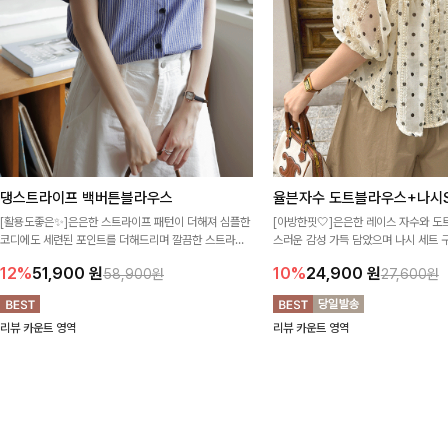
댕스트라이프 백버튼블라우스
율븐자수 도트블라우스+나시S
[활용도좋은✨]은은한 스트라이프 패턴이 더해져 심플한
[아방한핏🤍]은은한 레이스 자수와 도
코디에도 세련된 포인트를 더해드리며 깔끔한 스트라이
스러운 감성 가득 담았으며 나시 세트 
프 디테일로 유행 없이 오래 함께하기 좋은 블라우스예요
정없이 손쉽게 코디 가능한 블라우스에요
12%
51,900
원
10%
24,900
원
58,900원
27,600원
리뷰 카운트 영역
리뷰 카운트 영역