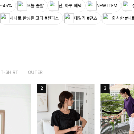
~45%
오늘 출발
단, 하루 혜택
NEW ITEM
하나로 완성된 코디 #원피스
데일리 #팬츠
화사한 #니
T-SHIRT
OUTER