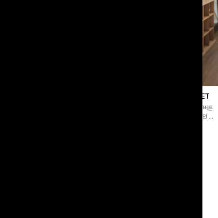
블라우스
제딧레이어드 블라우스+플레어팬츠SET
스퀘어넥]입체감 있는 링클 엠보 텍스
[완성도높은💗]레이어드한 듯 자연스러운 나시와 버튼
라우스- 여유로운 실루엣과 물결 짜임
원피스가 함께 구성된 세트 아이템입니다. 코디 고민 없
더해져 편안하면서도 여성스러운 무드를
이 한 벌만으로도 내추럴하면서 여성스러운 썸머룩 완성!
00
원
12%
43,900
원
34,800원
49,800원
리뷰 카운트 영역