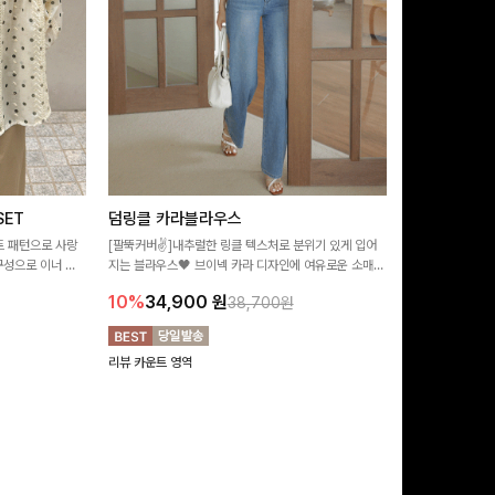
ET
덤링클 카라블라우스
비반드 링클
트 패턴으로 사랑
[팔뚝커버✌]내추럴한 링클 텍스처로 분위기 있게 입어
[구김걱정없는✨/
구성으로 이너 걱
지는 블라우스🖤 브이넥 카라 디자인에 여유로운 소매핏
처가 돋보이는 블
:)
더해져 여리하면서도 시원한 무드로 즐기기 좋아요-
소매 디테일이 
10%
34,900
원
17%
28,9
38,700원
연출해드려요!
리뷰 카운트 영역
리뷰 카운트 영역