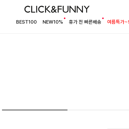
여름의 끝을 완성할
BEST100
NEW10%
휴가 전 빠른배송
여름특가~
감각적인 원피스
셀퍼프 셔링원피스