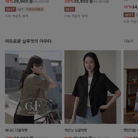
18%
29,900
원
28%
35,900
원
36,400원
49,800원
10%
34
리뷰 카운트 영역
리뷰 카운트 영역
리뷰 카운
여유로운 실루엣의 아우터
더보기
래나드 더블자켓
자빈닛 싱글자켓
캣민더블 