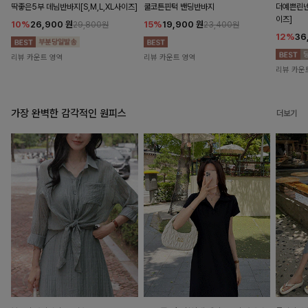
딱좋은5부 데님반바지[S,M,L,XL사이즈]
쿨코튼핀턱 밴딩반바지
더예쁜린넨
이즈]
10%
26,900
원
15%
19,900
원
29,800원
23,400원
12%
36
리뷰 카운트 영역
리뷰 카운트 영역
리뷰 카운
가장 완벽한 감각적인 원피스
더보기