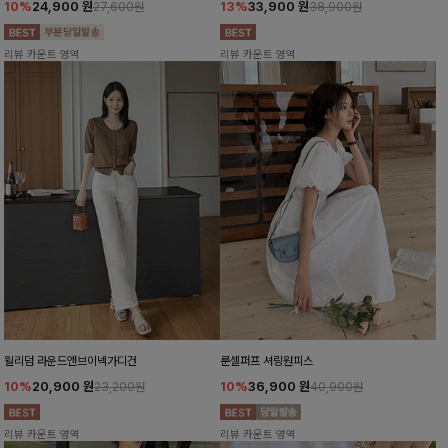
10%
24,900
원
13%
33,900
원
27,600원
38,900원
리뷰 카운트 영역
리뷰 카운트 영역
윌리덤 라운드앤브이넥가디건
룬셀퍼프 셔링원피스
10%
20,900
원
10%
36,900
원
23,200원
40,900원
리뷰 카운트 영역
리뷰 카운트 영역