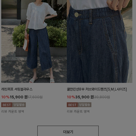
레킷퍼프 셔링블라우스
쿨한린넨8부 커브와이드팬츠[S,M,L사이즈]
10%
15,900
원
10%
35,900
원
17,600원
39,800원
리뷰 카운트 영역
리뷰 카운트 영역
더보기