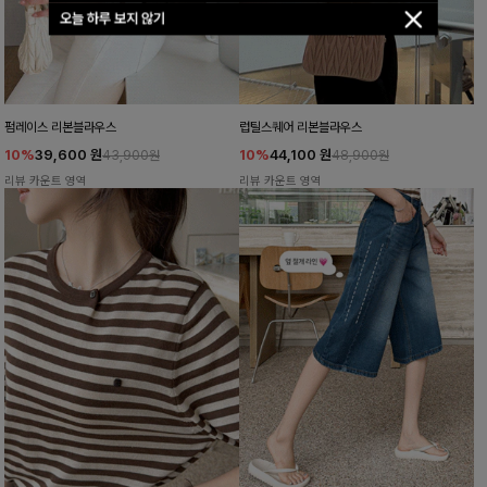
오늘 하루 보지 않기
펌레이스 리본블라우스
럽틸스퀘어 리본블라우스
10%
39,600
원
10%
44,100
원
43,900원
48,900원
리뷰 카운트 영역
리뷰 카운트 영역