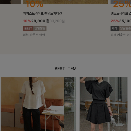
25%
10%
밴스트라이프 스트링원피스
[5천장돌파/C
25%
35,100
원
10%
34,90
46,800원
리뷰 카운트 영역
리뷰 카운트 영
BEST ITEM