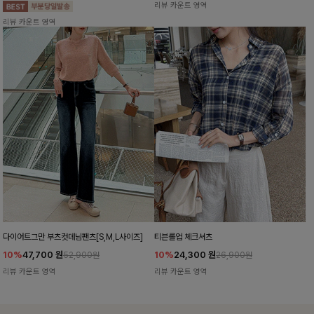
리뷰 카운트 영역
리뷰 카운트 영역
다이어트그만 부츠컷데님팬츠[S,M,L사이즈]
티븐롤업 체크셔츠
10%
47,700
원
10%
24,300
원
52,900원
26,900원
리뷰 카운트 영역
리뷰 카운트 영역