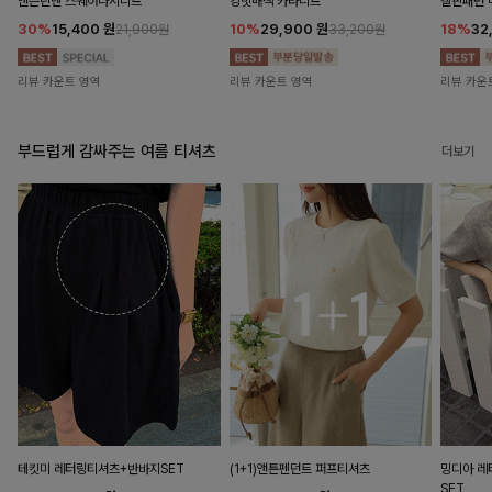
앤즌린넨 스퀘어나시니트
킹밋배색 카라니트
캘핀패턴 
30%
15,400
원
10%
29,900
원
18%
32
21,900원
33,200원
리뷰 카운트 영역
리뷰 카운트 영역
리뷰 카운
부드럽게 감싸주는 여름 티셔츠
더보기
테킷미 레터링티셔츠+반바지SET
(1+1)앤튼펜던트 퍼프티셔츠
밍디아 
SET