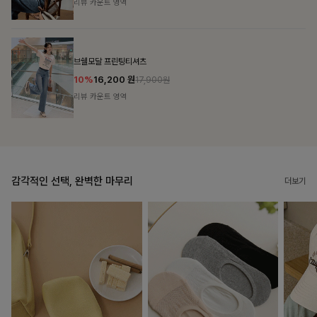
리뷰 카운트 영역
캣시어서커 버튼카라원피스+벨트SET
16%
79,900
원
95,100원
리뷰 카운트 영역
감각적인 선택, 완벽한 마무리
더보기