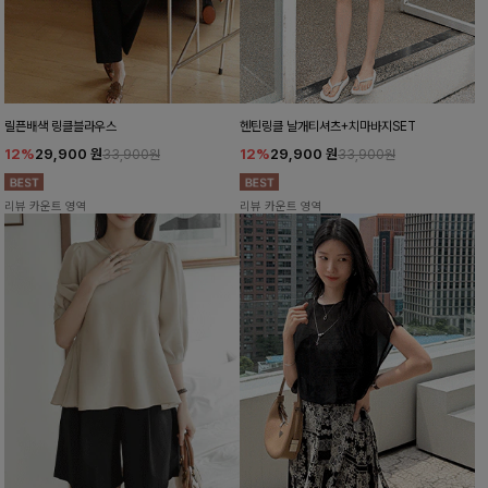
릴픈배색 링클블라우스
헨틴링클 날개티셔츠+치마바지SET
12%
29,900
원
12%
29,900
원
33,900원
33,900원
리뷰 카운트 영역
리뷰 카운트 영역