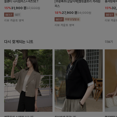
블룬티 나시원피스+셔츠SET
[주문폭주/군살삭제]젤링클프리 카라원
롬셔링배
피스
15%
31,900
원
15%
32
37,500원
18%
27,900
원
34,000원
리뷰 카운트 영역
리뷰 카운
리뷰 카운트 영역
다시 찾게되는 니트
더보기