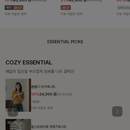
13%
86,900
원
21%
43,900
원
30%
7
99,800원
55,500원
리뷰 카운트 영역
리뷰 카운트 영역
리뷰 카운
ESSENTIAL PICKS
COZY ESSENTIAL
매일의 일상을 부드럽게 감싸줄 니트 컬렉션
론클디 브이넥니트
10%
24,300
원
26,900원
리뷰 카운트 영역
칠스트라이프 카라7부니트