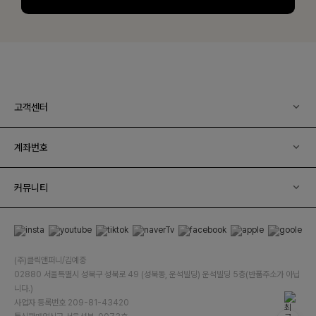
고객센터
계좌번호
커뮤니티
(주)클릭앤퍼니/김예중
02880 서울특별시 성북구 성북로 49 (성북동, 운석빌딩) 운석빌딩 5층(반품주소가 아닙
니다.)
사업자 등록번호 209-81-43420