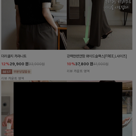
더리골지 카라니트
강력한편안함 와이드슬랙스[FREE,L사이즈]
12%
29,900
원
10%
37,800
원
33,900원
41,900원
리뷰 카운트 영역
리뷰 카운트 영역