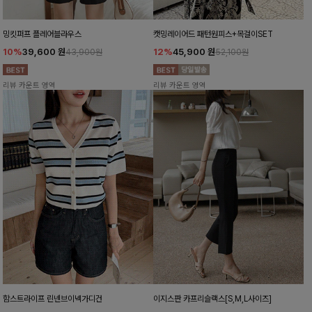
밍킷퍼프 플레어블라우스
캣밍레이어드 패턴원피스+목걸이SET
10%
39,600
원
12%
45,900
원
43,900원
52,100원
리뷰 카운트 영역
리뷰 카운트 영역
함스트라이프 린넨브이넥가디건
이지스판 카프리슬랙스[S,M,L사이즈]