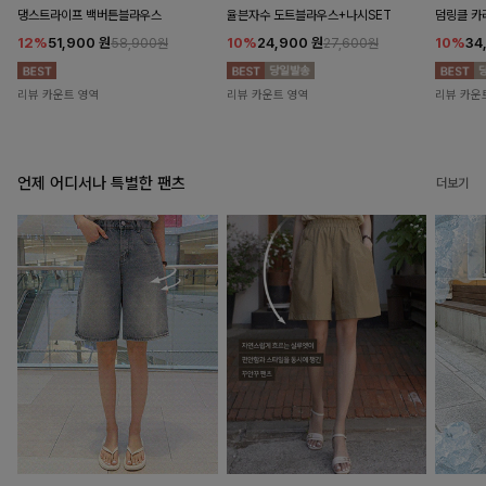
댕스트라이프 백버튼블라우스
율븐자수 도트블라우스+나시SET
덤링클 카
12%
51,900
원
10%
24,900
원
10%
34
58,900원
27,600원
리뷰 카운트 영역
리뷰 카운트 영역
리뷰 카운
언제 어디서나 특별한 팬츠
더보기