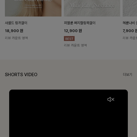
헤룬나비 
사셀드 링귀걸이
피엘룬 써지컬링목걸이
7,900
18,900
원
12,900
원
리뷰 카운
리뷰 카운트 영역
리뷰 카운트 영역
SHORTS VIDEO
더보기