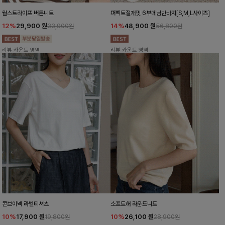
월스트라이프 버튼니트
퍼펙트절개핏 6부데님반바지[S,M,L사이즈]
12%
29,900
원
14%
48,900
원
33,900원
56,800원
리뷰 카운트 영역
리뷰 카운트 영역
콘브이넥 라벨티셔츠
소프트해 라운드니트
10%
17,900
원
10%
26,100
원
19,800원
28,900원