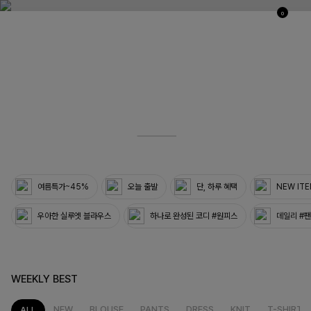
0
03
33
여름특가~45%
오늘 출발
단, 하루 혜택
NEW IT
우아한 실루엣 블라우스
하나로 완성된 코디 #원피스
데일리 #
WEEKLY BEST
NEW
BLOUSE
PANTS
DRESS
KNIT
T-SHIRT
ALL