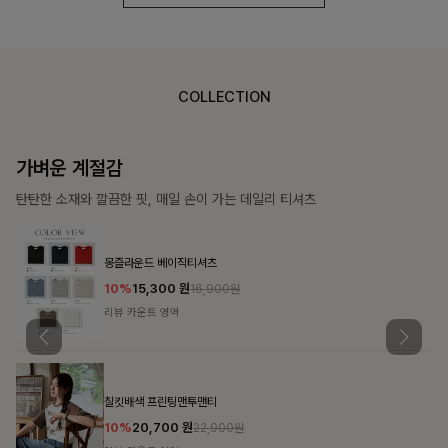
COLLECTION
가장 쉬운 코디
특별한 날부터 일상까지 함께하는 룩
쥬빌스트링 포켓원피스
17%
48,900
원
58,900원
리뷰 카운트 영역
블룬티 나시원피스+셔츠SET
15%
31,900
원
37,500원