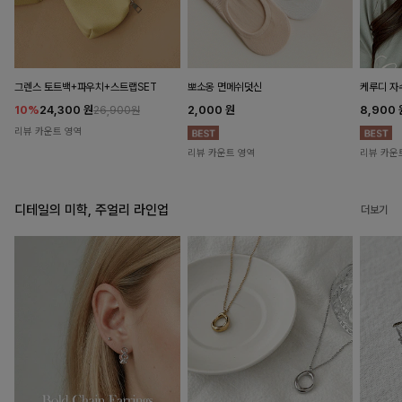
뽀소옹 면메쉬덧신
그렌스 토트백+파우치+스트랩SET
케루디 자
2,000
원
10%
24,300
원
8,900
26,900원
리뷰 카운트 영역
리뷰 카운트 영역
리뷰 카운
디테일의 미학, 주얼리 라인업
더보기