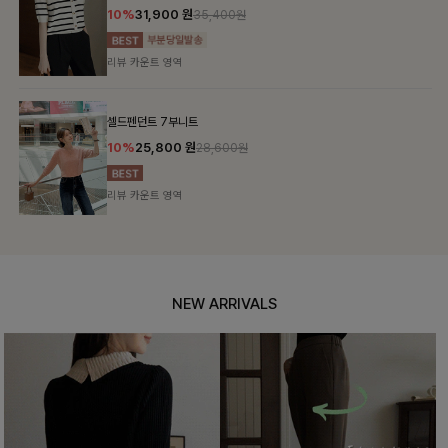
10%
31,900
원
35,400원
리뷰 카운트 영역
셀드펜던트 7부니트
10%
25,800
원
28,600원
리뷰 카운트 영역
NEW ARRIVALS