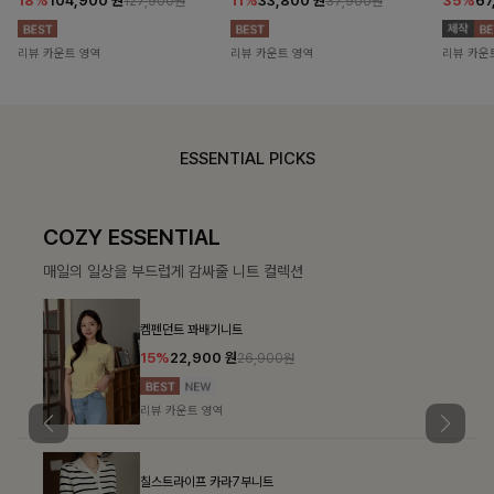
18%
104,900
원
11%
33,800
원
35%
67
127,900원
37,900원
리뷰 카운트 영역
리뷰 카운트 영역
리뷰 카운
ESSENTIAL PICKS
COZY ESSENTIAL
매일의 일상을 부드럽게 감싸줄 니트 컬렉션
켐펜던트 꽈배기니트
15%
22,900
원
26,900원
리뷰 카운트 영역
칠스트라이프 카라7부니트