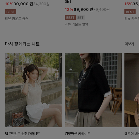
SET
10%
30,900
원
15%
35
34,300원
12%
69,900
원
79,400원
리뷰 카운트 영역
리뷰 카운
리뷰 카운트 영역
다시 찾게되는 니트
더보기
델로펜던트 펀칭카라니트
킹밋배색 카라니트
캘로이 비