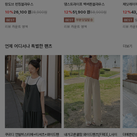
랑도브 펀칭블라우스
댕스트라이프 백버튼블라우스
제딧레이어
10%
26,100
원
12%
51,900
원
12%
43
28,900원
58,900원
리뷰 카운트 영역
리뷰 카운트 영역
리뷰 카운
언제 어디서나 특별한 팬츠
더보기
쿠르디 언발뷔스티에+티셔츠+와이드팬
내가고른쿨함 와이드팬츠[FREE,L사이
더예쁜린넨