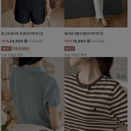
함스트라이프 린넨브이넥가디건
윌리덤 라운드앤브이넥가디건
10%
24,900
원
10%
19,800
원
27,600원
21,900원
리뷰 카운트 영역
리뷰 카운트 영역