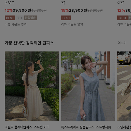
츠SET
즈]
이즈]
12%
39,900
원
15%
28,900
원
12%
36
45,300원
33,900원
리뷰 카운트 영역
리뷰 카운트 영역
리뷰 카운
가장 완벽한 감각적인 원피스
더보기
리월르 플레어원피스+스트랩SET
특스트라이프 링클원피스+스트링자켓
초밍리본 