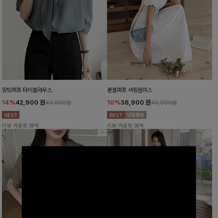
밍팃퍼프 타이블라우스
룬셀퍼프 셔링원피스
14%
42,900
원
10%
36,900
원
49,800원
40,900원
리뷰 카운트 영역
리뷰 카운트 영역