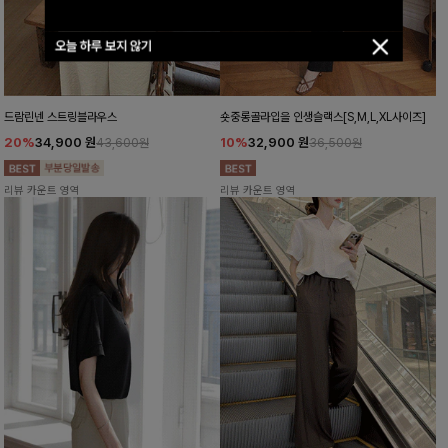
오늘 하루 보지 않기
드람린넨 스트링블라우스
숏중롱골라입을 인생슬랙스[S,M,L,XL사이즈]
20%
34,900
원
10%
32,900
원
43,600원
36,500원
리뷰 카운트 영역
리뷰 카운트 영역