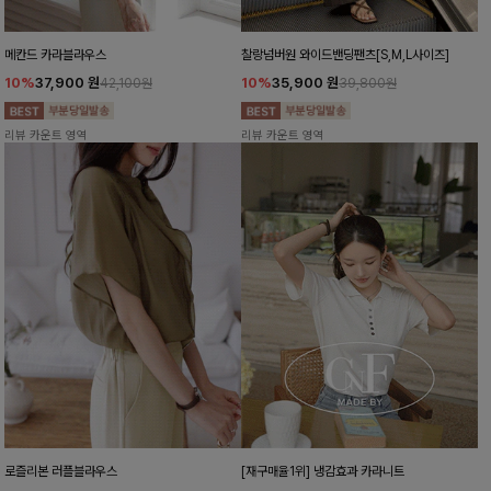
메칸드 카라블라우스
찰랑넘버원 와이드밴딩팬츠[S,M,L사이즈]
10%
37,900
원
10%
35,900
원
42,100원
39,800원
리뷰 카운트 영역
리뷰 카운트 영역
로즐리본 러플블라우스
[재구매율1위] 냉감효과 카라니트