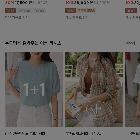
30%
17,500
원
10%
29,900
원
10%
22
24,900원
33,200원
리뷰 카운트 영역
리뷰 카운트 영역
리뷰 카운
부드럽게 감싸주는 여름 티셔츠
더보기
(1+1)앤튼펜던트 퍼프티셔츠
파앤트 체크셔츠+나시SET
니어븐 브