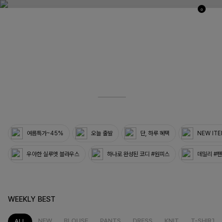
0
03
33
여름특가~45%
오늘 출발
단, 하루 혜택
NEW IT
우아한 실루엣 블라우스
하나로 완성된 코디 #원피스
데일리 #
WEEKLY BEST
NEW
BLOUSE
PANTS
DRESS
KNIT
T-SHIRT
ALL