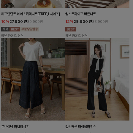
리프펜던트 레이스카라니트[FREE,L사이즈]
월스트라이프 버튼니트
10%
27,900
원
12%
29,900
원
30,900원
33,900원
리뷰 카운트 영역
리뷰 카운트 영역
콘브이넥 라벨티셔츠
킬딧배색 타이블라우스