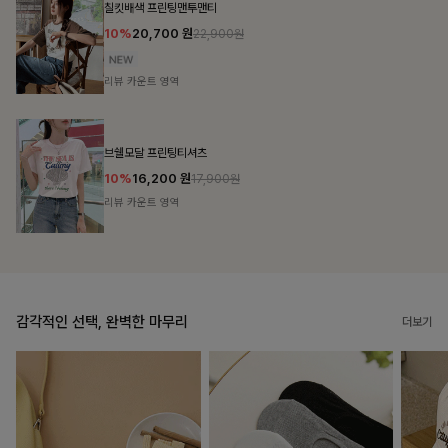
밴스트라이프 스트링원피스
25%
35,100
원
46,800원
리뷰 카운트 영역
룬셀퍼프 셔링원피스
10%
36,900
원
40,900원
리뷰 카운트 영역
감각적인 선택, 완벽한 마무리
더보기