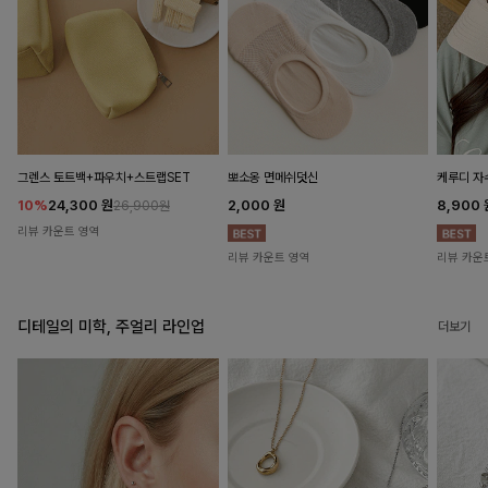
뽀소옹 면메쉬덧신
그렌스 토트백+파우치+스트랩SET
케루디 자
2,000
원
10%
24,300
원
8,900
26,900원
리뷰 카운트 영역
리뷰 카운트 영역
리뷰 카운
디테일의 미학, 주얼리 라인업
더보기