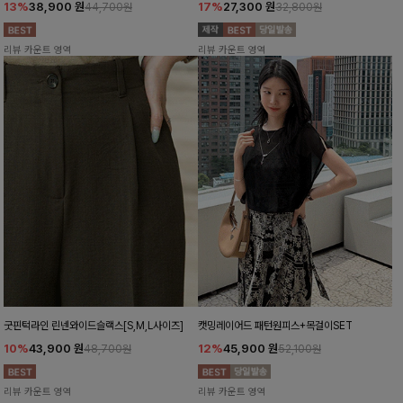
13%
38,900
원
17%
27,300
원
44,700원
32,800원
리뷰 카운트 영역
리뷰 카운트 영역
굿핀턱라인 린넨와이드슬랙스[S,M,L사이즈]
캣밍레이어드 패턴원피스+목걸이SET
10%
43,900
원
12%
45,900
원
48,700원
52,100원
리뷰 카운트 영역
리뷰 카운트 영역