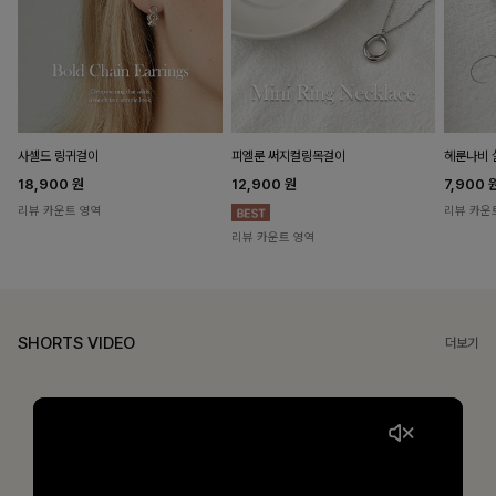
헤룬나비 
사셀드 링귀걸이
피엘룬 써지컬링목걸이
7,900
18,900
원
12,900
원
리뷰 카운
리뷰 카운트 영역
리뷰 카운트 영역
SHORTS VIDEO
더보기