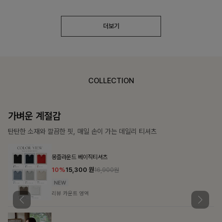
더보기
COLLECTION
가장 쉬운 코디
특별한 날부터 일상까지 함께하는 룩
큐플리츠 블라우스+스커트+벨트SET
10%
57,600
원
63,900원
리뷰 카운트 영역