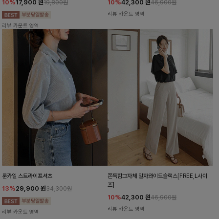
10%
17,900
원
10%
42,300
원
19,800원
46,900원
리뷰 카운트 영역
리뷰 카운트 영역
룬카일 스트라이프셔츠
쫀득함그자체 일자와이드슬랙스[FREE,L사이
즈]
13%
29,900
원
34,300원
10%
42,300
원
46,900원
리뷰 카운트 영역
리뷰 카운트 영역