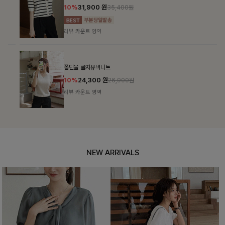
10%
31,900
원
35,400원
리뷰 카운트 영역
폴딘울 골지유넥니트
10%
24,300
원
26,900원
리뷰 카운트 영역
NEW ARRIVALS