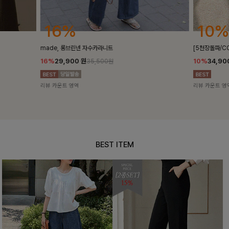
10%
10%
[5천장돌파/COOL]멜틴 퍼프블라우스
퍼피스트라이프
10%
34,900
원
10%
29,9
38,700원
리뷰 카운트 영역
리뷰 카운트 영
BEST ITEM