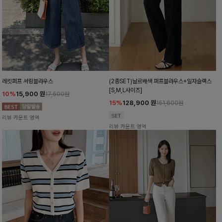
레킷퍼프 셔링블라우스
(2종SET)날르배색 퍼프블라우스+일자슬랙스
[S,M,L사이즈]
10%
15,900
원
17,600원
15%
128,900
원
151,600원
리뷰 카운트 영역
리뷰 카운트 영역