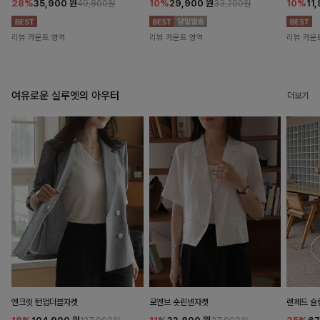
28%
35,900
원
10%
29,900
원
10%
11
49,800원
33,200원
리뷰 카운트 영역
리뷰 카운트 영역
리뷰 카운
여유로운 실루엣의 아우터
더보기
엔크릿 턴업더블자켓
로엔브 숏린넨자켓
렌체드 슬