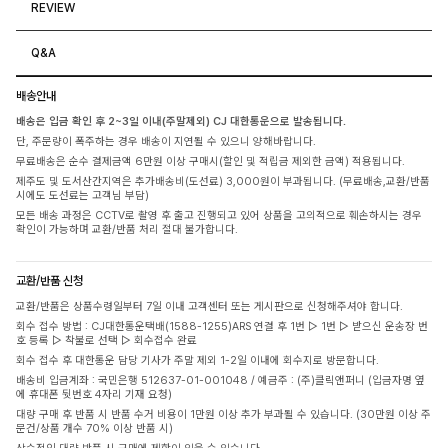
REVIEW
Q&A
배송안내
배송은 입금 확인 후 2~3일 이내(주말제외) CJ 대한통운으로 발송됩니다.
단, 주문량이 폭주하는 경우 배송이 지연될 수 있으니 양해바랍니다.
무료배송은 순수 결제금액 6만원 이상 구매시(할인 및 적립금 제외한 금액) 적용됩니다.
제주도 및 도서산간지역은 추가배송비(도선료) 3,000원이 부과됩니다. (무료배송,교환/반품
시에도 도선료는 고객님 부담)
모든 배송 과정은 CCTV로 촬영 후 출고 진행되고 있어 상품을 고의적으로 훼손하시는 경우
확인이 가능하며 교환/반품 처리 절대 불가합니다.
교환/반품 신청
교환/반품은 상품수령일부터 7일 이내 고객센터 또는 게시판으로 신청해주셔야 합니다.
회수 접수 방법 : CJ대한통운택배(1588-1255)ARS 연결 후 1번 ▷ 1번 ▷ 받으신 운송장 번
호 등록 ▷ 착불로 선택 ▷ 회수접수 완료
회수 접수 후 대한통운 담당 기사가 주말 제외 1-2일 이내에 회수지로 방문합니다.
배송비 입금계좌 : 국민은행 512637-01-001048 / 예금주 : (주)클릭앤퍼니 (입금자명 옆
에 휴대폰 뒷번호 4자리 기재 요청)
대량 구매 후 반품 시 반품 수거 비용이 1만원 이상 추가 부과될 수 있습니다. (30만원 이상 주
문건/상품 개수 70% 이상 반품 시)