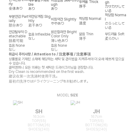
매우좋음
Flexi
비침있음
See-thro
두꺼움
Thick
gh
rly
ble
ugh
厚手
カサカサして
全体あり
あり
あり
いる
적당함
Norma
부분안감
Part
약간당겨짐
Slig
적당함
Normal
비침약간
Slightly
l
ially
htly
適度
ややあり
さらっとして
部分あり
若干あり
いる
안감탈부착
D
밝은칼라만
Bright
얇음
Thin
부드러움
Soft
없음
Inflexible
etachable
Color Only
なし
薄手
柔らかい
脱着可能
薄い色あり
없음
None
없음
None
なし
なし
취급시 주의사항 / Attention to / 注意事项 / 注意事項
상품별로 기재된 소재에 해당하는 세탁 및 관리법을 지켜주셔야 더 오래 예쁘게 입으실
수 있습니다.
클릭앤퍼니 모든 의류는 첫 세탁은 드라이크리닝을 권장합니다.
Dry Clean is recommended on the first wash.
建议在第一次洗涤时使用干洗。
最初の洗浄ではドライクリーニングをお勧めします。
MODEL
SIZE
SH
JH
163cm
167cm
TOP(55)
TOP(55)
BOTTOM(26)
BOTTOM(26)
SHOES(240)
SHOES(240)