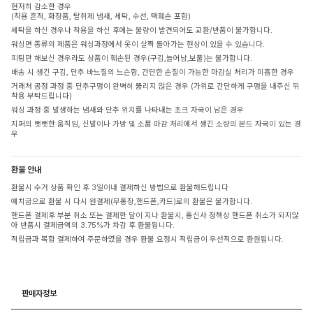
현저히 감소한 경우
(착용 흔적, 화장품, 탈취제 냄새, 세탁, 수선, 택훼손 포함)
세탁을 하신 경우나 착용을 하신 후에는 불량이 발견되어도 교환/반품이 불가합니다.
워싱면 종류의 제품은 워싱과정에서 옷이 살짝 돌아가는 현상이 있을 수 있습니다.
피팅만 해보신 경우라도 상품이 훼손된 경우(구김,늘어남,보풀)는 불가합니다.
배송 시 생긴 구김, 단추 바느질의 느슨함, 간단한 손질이 가능한 마감실 처리가 미흡한 경우
거래처 공정 과정 중 단추구멍이 완벽히 뚫리지 않은 경우 (가위로 간단하게 구멍을 내주신 뒤
착용 부탁드립니다)
워싱 과정 중 발생하는 냄새와 단추 위치를 나타내는 초크 자국이 남은 경우
지퍼의 뻣뻣한 움직임, 신발이나 가방 및 소품 마감 처리에서 생긴 소량의 본드 자국이 있는 경
우
환불 안내
환불시 수거 상품 확인 후 3일이내 결제하신 방법으로 환불해드립니다
예치금으로 환불 시 다시 원결제(무통장,핸드폰,카드)로의 환불은 불가합니다.
핸드폰 결제후 부분 취소 또는 결제한 달이 지나 환불시, 통신사 정책상 핸드폰 취소가 되지않
아 반품시 결제금액의 3.75%가 차감 후 환불됩니다.
적립금과 복합 결제하여 주문하였을 경우 환불 요청시 적립금이 우선적으로 환원됩니다.
판매자정보