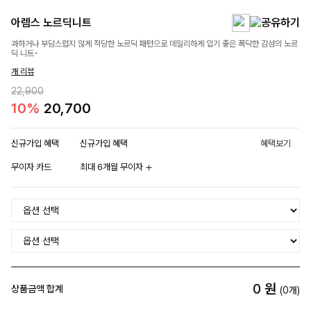
아렘스 노르딕니트
과하거나 부담스럽지 않게 적당한 노르딕 패턴으로 데일리하게 입기 좋은 폭닥한 감성의 노르
딕 니트-
개 리뷰
22,900
10%
20,700
신규가입 혜택
신규가입 혜택
혜택보기
무이자 카드
최대 6개월 무이자
0
원
상품금액 합계
(
0
개)