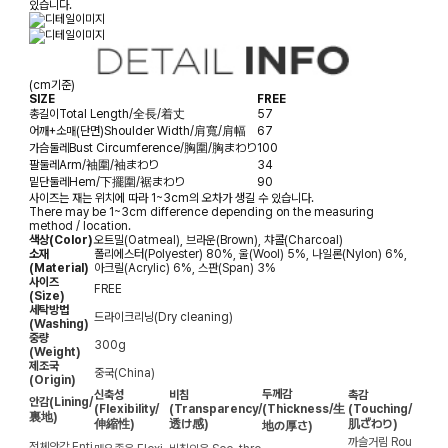
있습니다.
(cm기준)
SIZE
FREE
총길이
Total Length/全長/着丈
57
어깨+소매(단면)
Shoulder Width/肩寬/肩幅
67
가슴둘레
Bust Circumference/胸圍/胸まわり
100
팔둘레
Arm/袖圍/袖まわり
34
밑단둘레
Hem/下擺圍/裾まわり
90
사이즈는 재는 위치에 따라 1~3cm의 오차가 생길 수 있습니다.
There may be 1~3cm difference depending on the measuring
method / location.
색상(Color)
오트밀(Oatmeal), 브라운(Brown), 챠콜(Charcoal)
소재
폴리에스터(Polyester) 80%, 울(Wool) 5%, 나일론(Nylon) 6%,
(Material)
아크릴(Acrylic) 6%, 스판(Span) 3%
사이즈
FREE
(Size)
세탁방법
드라이크리닝(Dry cleaning)
(Washing)
중량
300g
(Weight)
제조국
중국(China)
(Origin)
두께감
신축성
비침
촉감
안감
(Lining/
(Flexibility/
(Transparency/
(Thickness/生
(Touching/
裏地)
伸縮性)
透け感)
肌ざわり)
地の厚さ)
까슬거림
Rou
전체안감
Enti